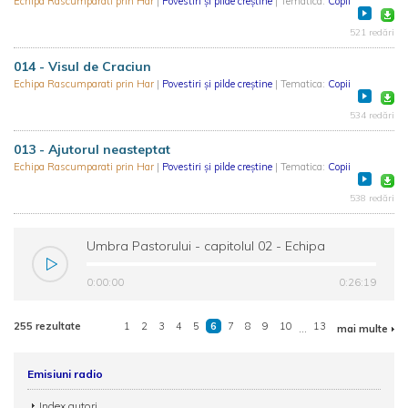
Echipa Rascumparati prin Har
|
Povestiri și pilde creștine
| Tematica:
Copii
521 redări
014 - Visul de Craciun
Echipa Rascumparati prin Har
|
Povestiri și pilde creștine
| Tematica:
Copii
534 redări
013 - Ajutorul neasteptat
Echipa Rascumparati prin Har
|
Povestiri și pilde creștine
| Tematica:
Copii
538 redări
Umbra Pastorului - capitolul 02 - Echipa
Rascumparati prin Har
0:00:00
0:26:19
255 rezultate
1
2
3
4
5
6
7
8
9
10
...
13
mai multe
Emisiuni radio
Index autori