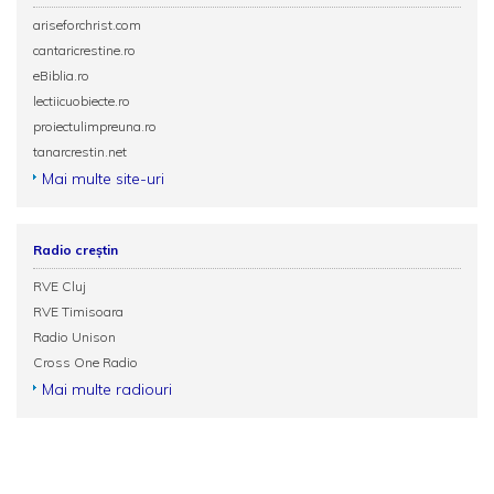
ariseforchrist.com
cantaricrestine.ro
eBiblia.ro
lectiicuobiecte.ro
proiectulimpreuna.ro
tanarcrestin.net
Mai multe site-uri
Radio creștin
RVE Cluj
RVE Timisoara
Radio Unison
Cross One Radio
Mai multe radiouri