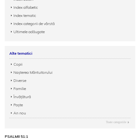
Index alfabetic
Index tematic
Index categorii de vârstă
Ultimele adăugate
Alte tematici
Copii
Nașterea Mântuitorului
Diverse
Familie
Învățătură
Paște
An nou
Toate categoriile
PSALMII 51:1