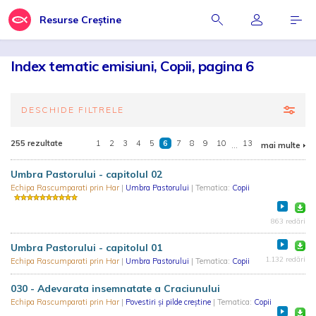
Resurse Creștine
Index tematic emisiuni, Copii, pagina 6
DESCHIDE FILTRELE
255 rezultate
1
2
3
4
5
6
7
8
9
10
...
13
mai multe
Umbra Pastorului - capitolul 02
Echipa Rascumparati prin Har
|
Umbra Pastorului
| Tematica:
Copii
863 redări
Umbra Pastorului - capitolul 01
1.132 redări
Echipa Rascumparati prin Har
|
Umbra Pastorului
| Tematica:
Copii
030 - Adevarata insemnatate a Craciunului
Echipa Rascumparati prin Har
|
Povestiri și pilde creștine
| Tematica:
Copii