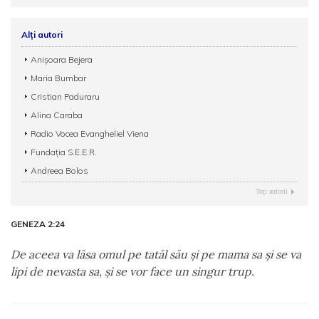
Alți autori
Anișoara Bejera
Maria Bumbar
Cristian Paduraru
Alina Caraba
Radio Vocea Evangheliel Viena
Fundația S.E.E.R.
Andreea Bolos
Toţi autorii
GENEZA 2:24
De aceea va lăsa omul pe tatăl său şi pe mama sa şi se va
lipi de nevasta sa, şi se vor face un singur trup.