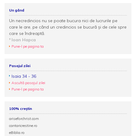
Un gând
Un necredincios nu se poate bucura nici de lucrurile pe
care le are, pe când un credincios se bucură și de cele spre
care se îndreaptă.
Ioan Hapca
Pune-l pe pagina ta
Pasajul zilei
Isaia 34 - 36
Ascultă pasajul zilei
Pune-l pe pagina ta
100% creștin
ariseforchrist.com
cantaricrestine.ro
eBiblia.ro