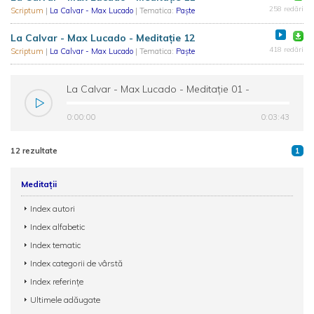
258 redări
Scriptum
|
La Calvar - Max Lucado
| Tematica:
Paște
La Calvar - Max Lucado - Meditație 12
418 redări
Scriptum
|
La Calvar - Max Lucado
| Tematica:
Paște
La Calvar - Max Lucado - Meditație 01 -
Scriptum
0:00:00
0:03:43
12 rezultate
1
Meditații
Index autori
Index alfabetic
Index tematic
Index categorii de vârstă
Index referințe
Ultimele adăugate