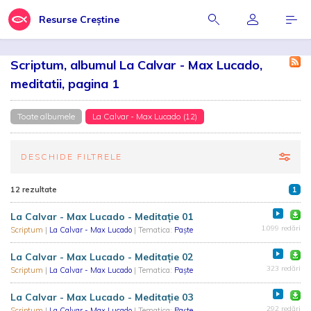
Resurse Creștine
Scriptum, albumul La Calvar - Max Lucado,
meditatii, pagina 1
Toate albumele
La Calvar - Max Lucado (12)
DESCHIDE FILTRELE
12 rezultate
1
La Calvar - Max Lucado - Meditație 01
1.099 redări
Scriptum
|
La Calvar - Max Lucado
| Tematica:
Paște
La Calvar - Max Lucado - Meditație 02
323 redări
Scriptum
|
La Calvar - Max Lucado
| Tematica:
Paște
La Calvar - Max Lucado - Meditație 03
292 redări
Scriptum
|
La Calvar - Max Lucado
| Tematica:
Paște