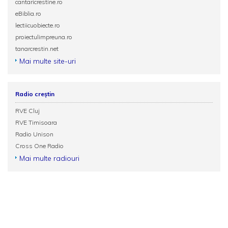
cantaricrestine.ro
eBiblia.ro
lectiicuobiecte.ro
proiectulimpreuna.ro
tanarcrestin.net
Mai multe site-uri
Radio creștin
RVE Cluj
RVE Timisoara
Radio Unison
Cross One Radio
Mai multe radiouri