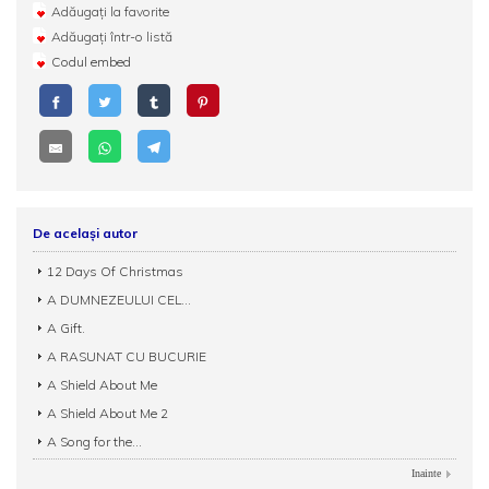
Adăugați la favorite
Adăugați într-o listă
Codul embed
De același autor
12 Days Of Christmas
A DUMNEZEULUI CEL...
A Gift.
A RASUNAT CU BUCURIE
A Shield About Me
A Shield About Me 2
A Song for the...
Inainte