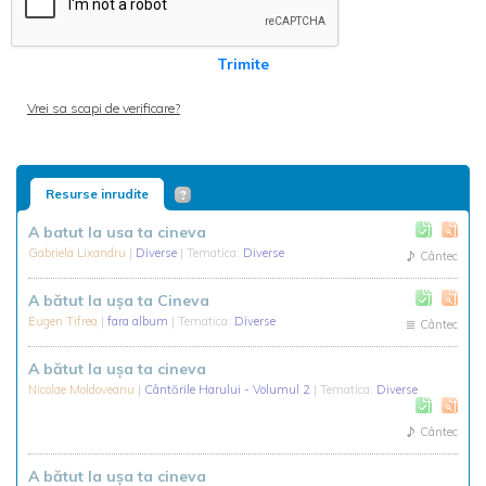
Trimite
Vrei sa scapi de verificare?
Resurse inrudite
A batut la usa ta cineva
Gabriela Lixandru
|
Diverse
| Tematica:
Diverse
Cântec
A bătut la ușa ta Cineva
Eugen Tifrea
|
fara album
| Tematica:
Diverse
Cântec
A bătut la uşa ta cineva
Nicolae Moldoveanu
|
Cântările Harului - Volumul 2
| Tematica:
Diverse
Cântec
A bătut la ușa ta cineva