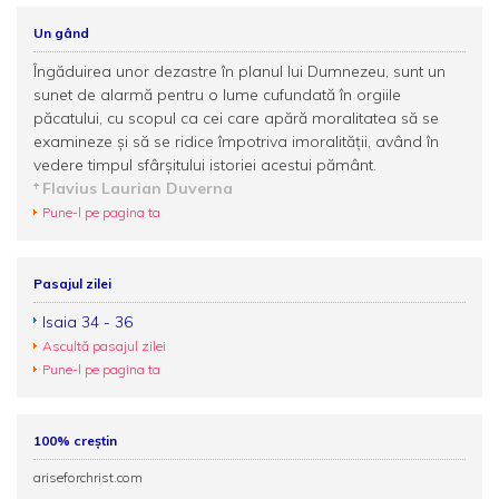
Un gând
Îngăduirea unor dezastre în planul lui Dumnezeu, sunt un
sunet de alarmă pentru o lume cufundată în orgiile
păcatului, cu scopul ca cei care apără moralitatea să se
examineze şi să se ridice împotriva imoralităţii, având în
vedere timpul sfârşitului istoriei acestui pământ.
Flavius Laurian Duverna
Pune-l pe pagina ta
Pasajul zilei
Isaia 34 - 36
Ascultă pasajul zilei
Pune-l pe pagina ta
100% creștin
ariseforchrist.com