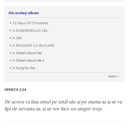
Din același album
12 Days Of Christmas
A DUMNEZEULUI CEL...
A Gift.
A RASUNAT CU BUCURIE
A Shield About Me
A Shield About Me 2
A Song for the...
Inainte
GENEZA 2:24
De aceea va lăsa omul pe tatăl său şi pe mama sa şi se va
lipi de nevasta sa, şi se vor face un singur trup.