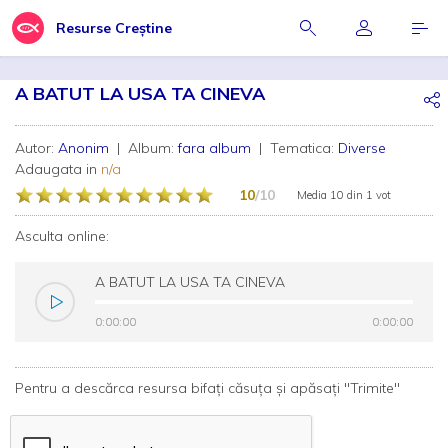
Resurse Creștine
A BATUT LA USA TA CINEVA
Autor:
Anonim
| Album:
fara album
| Tematica:
Diverse
Adaugata in
n/a
10
/10
Media
10
din
1 vot
Asculta online:
A BATUT LA USA TA CINEVA
0:00:00
0:00:00
0:00:00
0:00:00
Pentru a descărca resursa bifați căsuța și apăsați "Trimite"