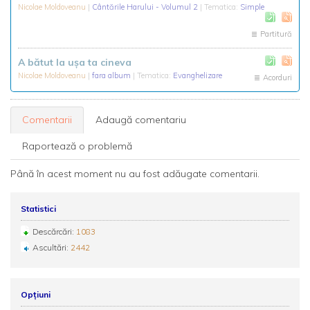
Nicolae Moldoveanu
|
Cântările Harului - Volumul 2
| Tematica:
Simple
Partitură
A bătut la ușa ta cineva
Nicolae Moldoveanu
|
fara album
| Tematica:
Evanghelizare
Acorduri
Comentarii
Adaugă comentariu
Raportează o problemă
Până în acest moment nu au fost adăugate comentarii.
Statistici
Descărcări:
1083
Ascultări:
2442
Opțiuni