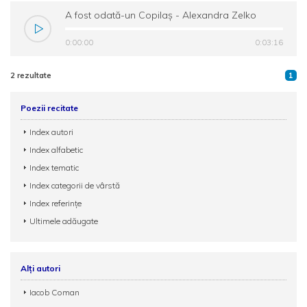
A fost odată-un Copilaș - Alexandra Zelko
0:00:00
0:03:16
2 rezultate
1
Poezii recitate
Index autori
Index alfabetic
Index tematic
Index categorii de vârstă
Index referințe
Ultimele adăugate
Alți autori
Iacob Coman