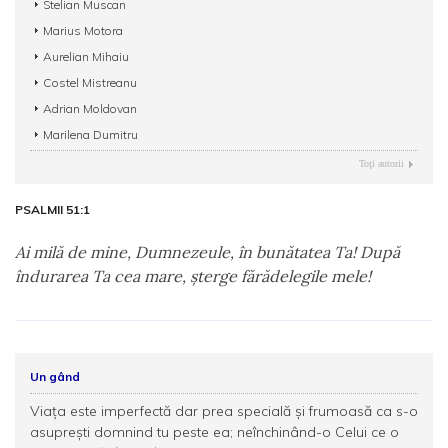
Stelian Muscan
Marius Motora
Aurelian Mihaiu
Costel Mistreanu
Adrian Moldovan
Marilena Dumitru
Toţi autorii
PSALMII 51:1
Ai milă de mine, Dumnezeule, în bunătatea Ta! După
îndurarea Ta cea mare, şterge fărădelegile mele!
Un gând
Viața este imperfectă dar prea specială și frumoasă ca s-o
asuprești domnind tu peste ea; neînchinând-o Celui ce o