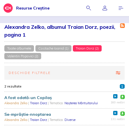
Resurse Creștine
Alexandra Zelko, albumul Traian Dorz, poezii,
pagina 1
Toate albumele
Costache Ioanid (1)
Traian Dorz (2)
Valentin Popovici (2)
DESCHIDE FILTRELE
2 rezultate
1
A fost odată-un Copilaș
160 redări
Alexandra Zelko
|
Traian Dorz
| Tematica:
Nașterea Mântuitorului
Se-mprăștie-nnoptarea
131 redări
Alexandra Zelko
|
Traian Dorz
| Tematica:
Diverse