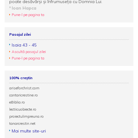
poate desăvârși și înfrumuseța cu Domnia Lui.
Ioan Hapca
Pune-l pe pagina ta
Pasajul zilei
Isaia 43 - 45
Ascultă pasajul zilei
Pune-l pe pagina ta
100% creștin
ariseforchrist.com
cantaricrestine.ro
eBiblia.ro
lectiicuobiecte.ro
proiectulimpreuna.ro
tanarcrestin.net
Mai multe site-uri