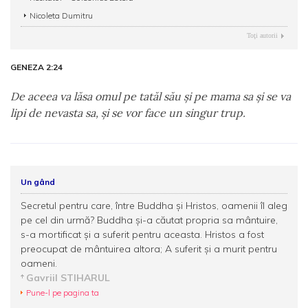
Nicoleta Dumitru
Toţi autorii
GENEZA 2:24
De aceea va lăsa omul pe tatăl său şi pe mama sa şi se va
lipi de nevasta sa, şi se vor face un singur trup.
Un gând
Secretul pentru care, între Buddha şi Hristos, oamenii îl aleg
pe cel din urmă? Buddha şi-a căutat propria sa mântuire,
s-a mortificat şi a suferit pentru aceasta. Hristos a fost
preocupat de mântuirea altora; A suferit şi a murit pentru
oameni.
Gavriil STIHARUL
Pune-l pe pagina ta