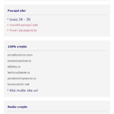
Pasajul zilei
Isaia 34 - 36
Ascultă pasajul zilei
Pune-l pe pagina ta
100% creștin
ariseforchrist.com
cantaricrestine.ro
eBiblia.ro
lectiicuobiecte.ro
proiectulimpreuna.ro
tanarcrestin.net
Mai multe site-uri
Radio creștin