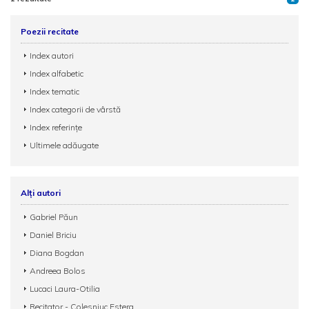
Poezii recitate
Index autori
Index alfabetic
Index tematic
Index categorii de vârstă
Index referințe
Ultimele adăugate
Alți autori
Gabriel Păun
Daniel Briciu
Diana Bogdan
Andreea Bolos
Lucaci Laura-Otilia
Recitator - Colesniuc Estera