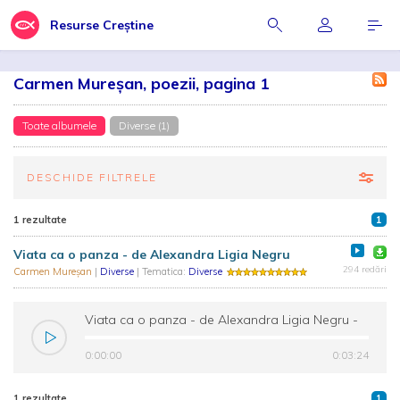
Resurse Creștine
Carmen Mureșan, poezii, pagina 1
Toate albumele
Diverse (1)
DESCHIDE FILTRELE
1 rezultate
1
Viata ca o panza - de Alexandra Ligia Negru
294 redări
Carmen Mureșan
|
Diverse
| Tematica:
Diverse
Viata ca o panza - de Alexandra Ligia Negru -
Carmen Mureșan
0:00:00
0:03:24
1 rezultate
1