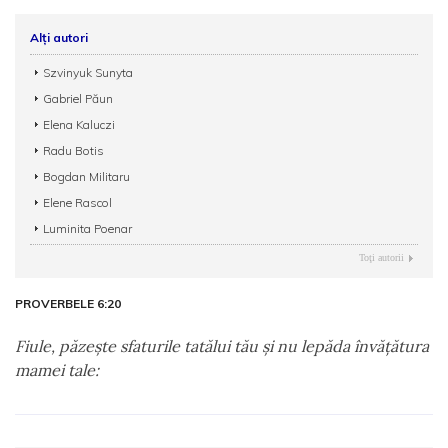
Alți autori
Szvinyuk Sunyta
Gabriel Păun
Elena Kaluczi
Radu Botis
Bogdan Militaru
Elene Rascol
Luminita Poenar
Toţi autorii
PROVERBELE 6:20
Fiule, păzeşte sfaturile tatălui tău şi nu lepăda învăţătura
mamei tale: