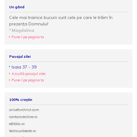
Un gând
Cele mai trainice bucurii sunt cele pe care le trăim în
prezenţa Domnului!
Magdalina
Pune-l pe pagina ta
Pasajul zilei
Isaia 37 - 39
Ascultă pasajul zilei
Pune-l pe pagina ta
100% creștin
ariseforchrist.com
cantaricrestine.ro
eBiblia.ro
lectiicuobiecte.ro