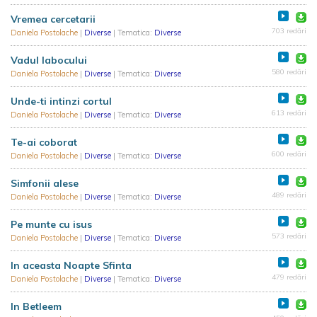
Vremea cercetarii
703 redări
Daniela Postolache
|
Diverse
| Tematica:
Diverse
Vadul Iabocului
580 redări
Daniela Postolache
|
Diverse
| Tematica:
Diverse
Unde-ti intinzi cortul
613 redări
Daniela Postolache
|
Diverse
| Tematica:
Diverse
Te-ai coborat
600 redări
Daniela Postolache
|
Diverse
| Tematica:
Diverse
Simfonii alese
489 redări
Daniela Postolache
|
Diverse
| Tematica:
Diverse
Pe munte cu isus
573 redări
Daniela Postolache
|
Diverse
| Tematica:
Diverse
In aceasta Noapte Sfinta
479 redări
Daniela Postolache
|
Diverse
| Tematica:
Diverse
In Betleem