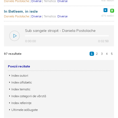
450 redări
Daniela Postolache
|
Diverse
| Tematica:
Diverse
In Betleem, in iesle
475 redări
Daniela Postolache
|
Diverse
| Tematica:
Diverse
Sub sangele stropit - Daniela Postolache
0:00:00
0:02:58
97 rezultate
1
2
3
4
5
Poezii recitate
Index autori
Index alfabetic
Index tematic
Index categorii de vârstă
Index referințe
Ultimele adăugate