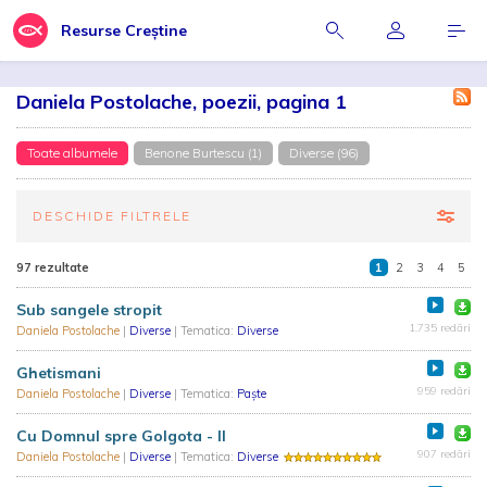
Resurse Creștine
Daniela Postolache, poezii, pagina 1
Toate albumele
Benone Burtescu (1)
Diverse (96)
DESCHIDE FILTRELE
97 rezultate
1
2
3
4
5
Sub sangele stropit
1.735 redări
Daniela Postolache
|
Diverse
| Tematica:
Diverse
Ghetismani
959 redări
Daniela Postolache
|
Diverse
| Tematica:
Paște
Cu Domnul spre Golgota - II
907 redări
Daniela Postolache
|
Diverse
| Tematica:
Diverse