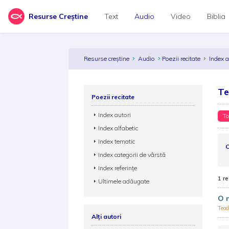
Resurse Creștine
Text
Audio
Video
Biblia
Resurse creștine
Audio
Poezii recitate
Index 
Te
Poezii recitate
Index autori
To
Index alfabetic
Index tematic
C
Index categorii de vârstă
Index referințe
1 re
Ultimele adăugate
O n
Teo
Alți autori