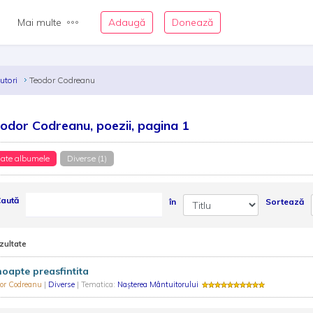
Mai multe
Adaugă
Donează
autori
Teodor Codreanu
odor Codreanu, poezii, pagina 1
ate albumele
Diverse (1)
aută
în
Sortează
zultate
oapte preasfintita
dor Codreanu
|
Diverse
| Tematica:
Nașterea Mântuitorului