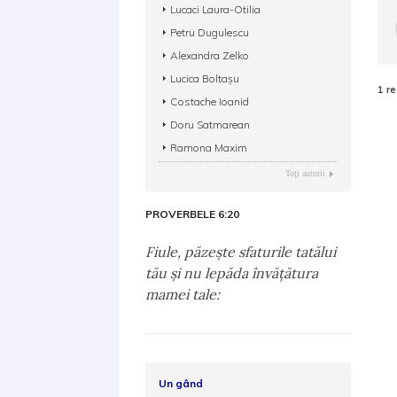
Lucaci Laura-Otilia
Petru Dugulescu
Alexandra Zelko
Lucica Boltaşu
1 re
Costache Ioanid
Doru Satmarean
Ramona Maxim
Toţi autorii
PROVERBELE 6:20
Fiule, păzeşte sfaturile tatălui
tău şi nu lepăda învăţătura
mamei tale:
Un gând