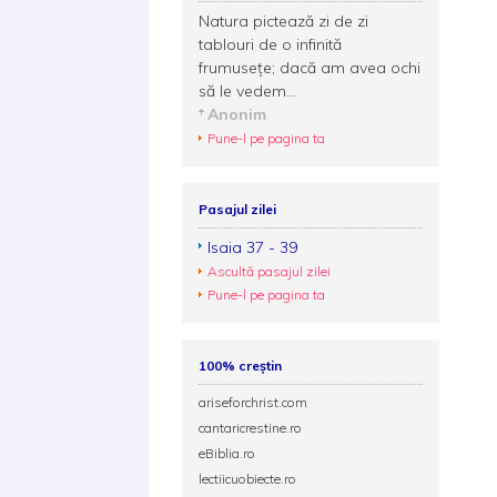
Natura pictează zi de zi
tablouri de o infinită
frumuseţe; dacă am avea ochi
să le vedem...
Anonim
Pune-l pe pagina ta
Pasajul zilei
Isaia 37 - 39
Ascultă pasajul zilei
Pune-l pe pagina ta
100% creștin
ariseforchrist.com
cantaricrestine.ro
eBiblia.ro
lectiicuobiecte.ro