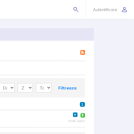
Autentificare
Filtreaza
1
4.048 redări