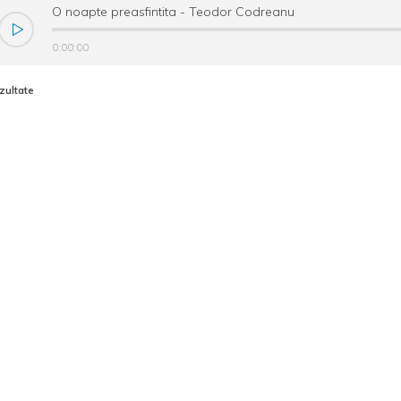
O noapte preasfintita - Teodor Codreanu
0:00:00
zultate