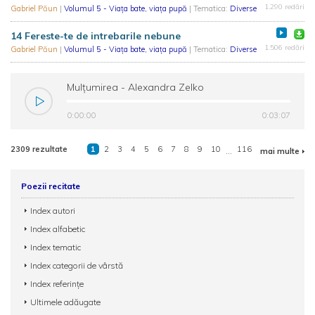
1.290 redări
Gabriel Păun
|
Volumul 5 - Viața bate, viața pupă
| Tematica:
Diverse
14 Fereste-te de intrebarile nebune
1.506 redări
Gabriel Păun
|
Volumul 5 - Viața bate, viața pupă
| Tematica:
Diverse
Mulțumirea - Alexandra Zelko
0:00:00
0:03:07
2309 rezultate
1
2
3
4
5
6
7
8
9
10
...
116
mai multe
Poezii recitate
Index autori
Index alfabetic
Index tematic
Index categorii de vârstă
Index referințe
Ultimele adăugate