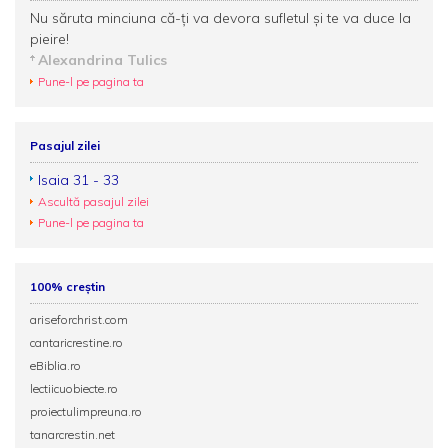
Nu săruta minciuna că-ți va devora sufletul și te va duce la
pieire!
Alexandrina Tulics
Pune-l pe pagina ta
Pasajul zilei
Isaia 31 - 33
Ascultă pasajul zilei
Pune-l pe pagina ta
100% creștin
ariseforchrist.com
cantaricrestine.ro
eBiblia.ro
lectiicuobiecte.ro
proiectulimpreuna.ro
tanarcrestin.net