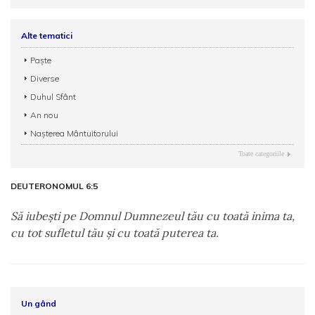
Alte tematici
Paște
Diverse
Duhul Sfânt
An nou
Nașterea Mântuitorului
Toate categoriile
DEUTERONOMUL 6:5
Să iubeşti pe Domnul Dumnezeul tău cu toată inima ta,
cu tot sufletul tău şi cu toată puterea ta.
Un gând