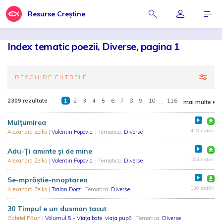
Resurse Creștine
Index tematic poezii, Diverse, pagina 1
DESCHIDE FILTRELE
2309 rezultate
1
2
3
4
5
6
7
8
9
10
...
116
mai multe
Mulțumirea
418 redări
Alexandra Zelko
|
Valentin Popovici
| Tematica:
Diverse
Adu-Ți aminte și de mine
184 redări
Alexandra Zelko
|
Valentin Popovici
| Tematica:
Diverse
Se-mprăștie-nnoptarea
130 redări
Alexandra Zelko
|
Traian Dorz
| Tematica:
Diverse
30 Timpul e un dusman tacut
Gabriel Păun
|
Volumul 5 - Viața bate, viața pupă
| Tematica:
Diverse