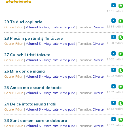
1.641 redări
29 Te duci copilarie
1.384 redări
Gabriel Păun
|
Volumul 5 - Viața bate, viața pupă
| Tematica:
Diverse
28 Plecăm pe rând și în tăcere
1.328 redări
Gabriel Păun
|
Volumul 5 - Viața bate, viața pupă
| Tematica:
Diverse
27 Cu ochii tristi taicuta
1.265 redări
Gabriel Păun
|
Volumul 5 - Viața bate, viața pupă
| Tematica:
Diverse
26 Mi e dor de mama
1.322 redări
Gabriel Păun
|
Volumul 5 - Viața bate, viața pupă
| Tematica:
Diverse
25 Am sa ma ascund de toate
1.347 redări
Gabriel Păun
|
Volumul 5 - Viața bate, viața pupă
| Tematica:
Diverse
24 De ce intotdeauna fratii
1.453 redări
Gabriel Păun
|
Volumul 5 - Viața bate, viața pupă
| Tematica:
Diverse
23 Sunt oameni care te doboara
1.842 redări
Gabriel Păun
|
Volumul 5 - Viața bate, viața pupă
| Tematica:
Diverse