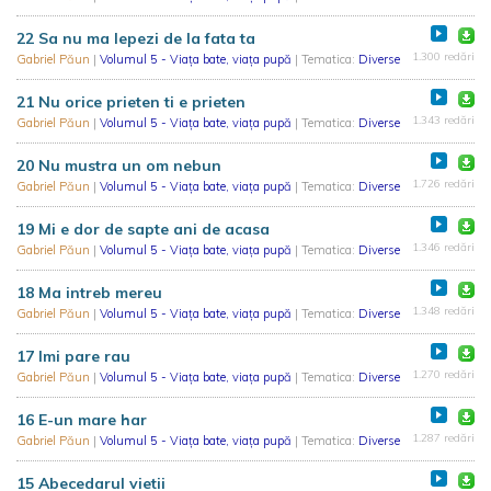
22 Sa nu ma lepezi de la fata ta
1.300 redări
Gabriel Păun
|
Volumul 5 - Viața bate, viața pupă
| Tematica:
Diverse
21 Nu orice prieten ti e prieten
1.343 redări
Gabriel Păun
|
Volumul 5 - Viața bate, viața pupă
| Tematica:
Diverse
20 Nu mustra un om nebun
1.726 redări
Gabriel Păun
|
Volumul 5 - Viața bate, viața pupă
| Tematica:
Diverse
19 Mi e dor de sapte ani de acasa
1.346 redări
Gabriel Păun
|
Volumul 5 - Viața bate, viața pupă
| Tematica:
Diverse
18 Ma intreb mereu
1.348 redări
Gabriel Păun
|
Volumul 5 - Viața bate, viața pupă
| Tematica:
Diverse
17 Imi pare rau
1.270 redări
Gabriel Păun
|
Volumul 5 - Viața bate, viața pupă
| Tematica:
Diverse
16 E-un mare har
1.287 redări
Gabriel Păun
|
Volumul 5 - Viața bate, viața pupă
| Tematica:
Diverse
15 Abecedarul vietii