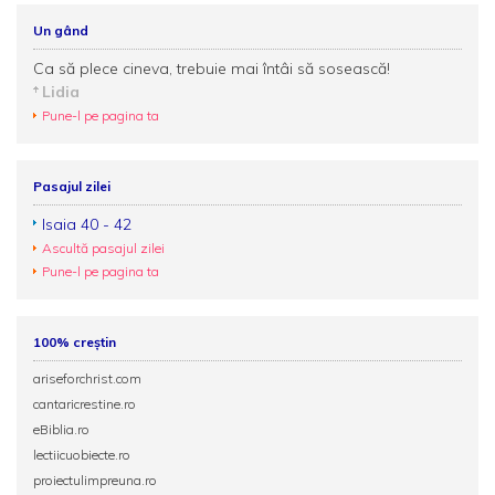
Un gând
Ca să plece cineva, trebuie mai întâi să sosească!
Lidia
Pune-l pe pagina ta
Pasajul zilei
Isaia 40 - 42
Ascultă pasajul zilei
Pune-l pe pagina ta
100% creștin
ariseforchrist.com
cantaricrestine.ro
eBiblia.ro
lectiicuobiecte.ro
proiectulimpreuna.ro