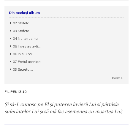
Din același album
02 Stafeta...
03 Stafeta...
04 Nu te rusina
05 Investeste-ti...
06 In slujba...
07 Pretul uceniciei
08 Secretul...
Inainte
FILIPENI 3:10
Şi să-L cunosc pe El şi puterea învierii Lui şi părtăşia
suferinţelor Lui şi să mă fac asemenea cu moartea Lui;