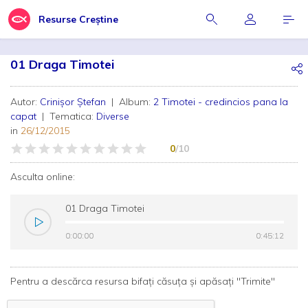
Resurse Creștine
01 Draga Timotei
Autor:
Crinișor Ștefan
| Album:
2 Timotei - credincios pana la
capat
| Tematica:
Diverse
in
26/12/2015
0
/10
Asculta online:
01 Draga Timotei
0:00:00
0:00:00
0:45:12
0:45:12
Pentru a descărca resursa bifați căsuța și apăsați "Trimite"