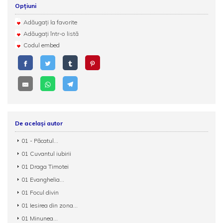
Opțiuni
Adăugați la favorite
Adăugați într-o listă
Codul embed
De același autor
01 - Păcatul...
01 Cuvantul iubirii
01 Draga Timotei
01 Evanghelia...
01 Focul divin
01 Iesirea din zona...
01 Minunea...