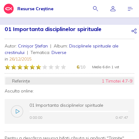
Resurse Creștine
01 Importanta disciplinelor spirituale
Autor:
Crinișor Ștefan
| Album:
Disciplinele spirituale ale
crestinului
| Tematica:
Diverse
in
26/12/2015
6
/10
Media
6
din
1 vot
Referințe
1 Timotei 4:7-9
Asculta online:
01 Importanta disciplinelor spirituale
0:00:00
0:00:00
0:47:47
0:47:47
Pentru a descărca resursa bifați căsuța și apăsați "Trimite"