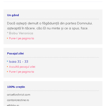
Un gând
Dacă aştepţi demult o făgăduinţă din partea Domnului,
aşteaptă în tăcere, căci El nu minte şi ce a spus, face.
Bobu Veronica
Pune-l pe pagina ta
Pasajul zilei
Isaia 31 - 33
Ascultă pasajul zilei
Pune-l pe pagina ta
100% creștin
ariseforchrist.com
cantaricrestine.ro
eBiblia.ro