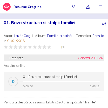
Resurse Creștine
01. Baza structura si stalpii familiei
Autor:
Lazăr Gog
| Album:
Familia creștină
| Tematica:
Familie
in
01/01/2016
0
/10
Referințe
Geneza 2:18-24
Asculta online:
01. Baza structura si stalpii familiei
0:00:00
0:00:00
0:46:18
0:46:18
Pentru a descărca resursa bifați căsuța și apăsați "Trimite"