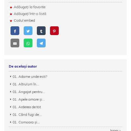
Adăugați la favorite
Adăugați într-o listă
Codul embed
De același autor
01. Adame unde esti?
01. Altruism în...
01. Angajat pentru...
01. Apele amare şi...
01. Arderea de tot
01. Când fugi de...
01. Comoara și...
Inainte