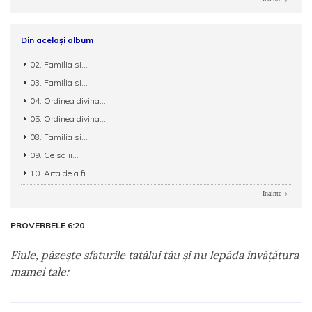
Din același album
02. Familia si...
03. Familia si...
04. Ordinea divina...
05. Ordinea divina...
08. Familia si...
09. Ce sa ii...
10. Arta de a fi...
Inainte
PROVERBELE 6:20
Fiule, păzeşte sfaturile tatălui tău şi nu lepăda învăţătura
mamei tale: