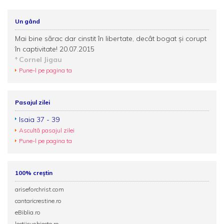
Un gând
Mai bine sărac dar cinstit în libertate, decât bogat şi corupt
în captivitate! 20.07.2015
Cornel Jigau
Pune-l pe pagina ta
Pasajul zilei
Isaia 37 - 39
Ascultă pasajul zilei
Pune-l pe pagina ta
100% creștin
ariseforchrist.com
cantaricrestine.ro
eBiblia.ro
lectiicuobiecte.ro