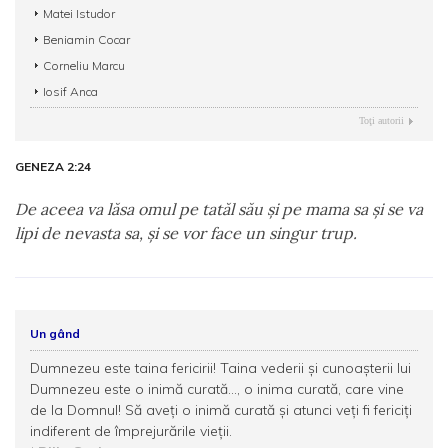
Matei Istudor
Beniamin Cocar
Corneliu Marcu
Iosif Anca
Toţi autorii
GENEZA 2:24
De aceea va lăsa omul pe tatăl său şi pe mama sa şi se va
lipi de nevasta sa, şi se vor face un singur trup.
Un gând
Dumnezeu este taina fericirii! Taina vederii şi cunoaşterii lui
Dumnezeu este o inimă curată..., o inima curată, care vine
de la Domnul! Să aveţi o inimă curată şi atunci veţi fi fericiţi
indiferent de împrejurările vieţii.