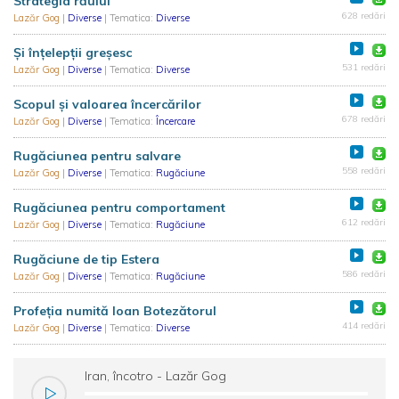
Strategia răului
628 redări
Lazăr Gog
|
Diverse
| Tematica:
Diverse
Și înțelepții greșesc
531 redări
Lazăr Gog
|
Diverse
| Tematica:
Diverse
Scopul și valoarea încercărilor
678 redări
Lazăr Gog
|
Diverse
| Tematica:
Încercare
Rugăciunea pentru salvare
558 redări
Lazăr Gog
|
Diverse
| Tematica:
Rugăciune
Rugăciunea pentru comportament
612 redări
Lazăr Gog
|
Diverse
| Tematica:
Rugăciune
Rugăciune de tip Estera
586 redări
Lazăr Gog
|
Diverse
| Tematica:
Rugăciune
Profeția numită Ioan Botezătorul
414 redări
Lazăr Gog
|
Diverse
| Tematica:
Diverse
Iran, încotro - Lazăr Gog