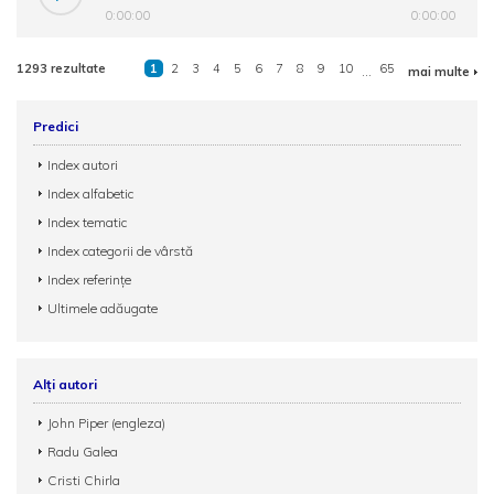
0:00:00
0:00:00
1293 rezultate
1
2
3
4
5
6
7
8
9
10
...
65
mai multe
Predici
Index autori
Index alfabetic
Index tematic
Index categorii de vârstă
Index referințe
Ultimele adăugate
Alți autori
John Piper (engleza)
Radu Galea
Cristi Chirla