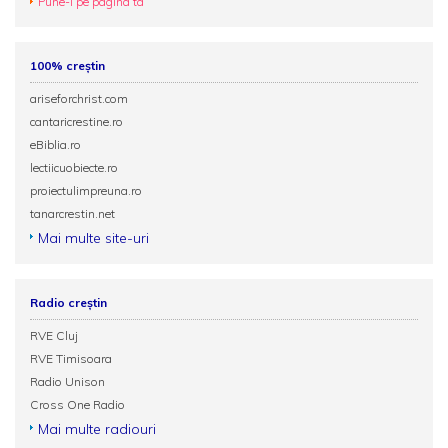
Pune-l pe pagina ta
100% creștin
ariseforchrist.com
cantaricrestine.ro
eBiblia.ro
lectiicuobiecte.ro
proiectulimpreuna.ro
tanarcrestin.net
Mai multe site-uri
Radio creștin
RVE Cluj
RVE Timisoara
Radio Unison
Cross One Radio
Mai multe radiouri