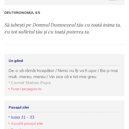
DEUTERONOMUL 6:5
Să iubeşti pe Domnul Dumnezeul tău cu toată inima ta,
cu tot sufletul tău şi cu toată puterea ta.
Un gând
De-o să rămâi începător / Nimic nu îţi va fi uşor / Ba şi mai
mult...mereu, mereu / Vei zice că e tot mai greu.
Cornel Stelian Popa
Pune-l pe pagina ta
Pasajul zilei
Isaia 31 - 33
Ascultă pasajul zilei