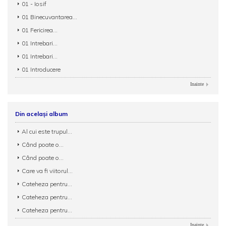
01 - Iosif
01 Binecuvantarea...
01 Fericirea...
01 Intrebari...
01 Intrebari...
01 Introducere
Inainte
Din același album
Al cui este trupul...
Când poate o...
Când poate o...
Care va fi viitorul...
Cateheza pentru...
Cateheza pentru...
Cateheza pentru...
Inainte