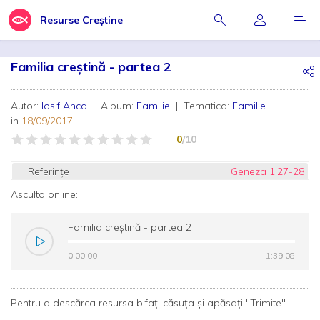
Resurse Creștine
Familia creștină - partea 2
Autor:
Iosif Anca
| Album:
Familie
| Tematica:
Familie
in
18/09/2017
0
/10
Referințe
Geneza 1:27-28
Asculta online:
Familia creștină - partea 2
0:00:00
0:00:00
1:39:08
1:39:08
Pentru a descărca resursa bifați căsuța și apăsați "Trimite"