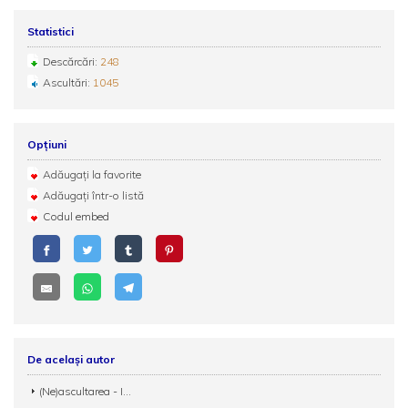
Statistici
Descărcări:
248
Ascultări:
1045
Opțiuni
Adăugați la favorite
Adăugați într-o listă
Codul embed
De același autor
(Ne)ascultarea - I...