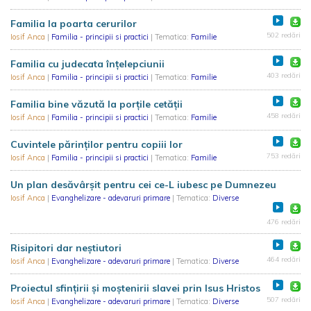
Familia la poarta cerurilor
502 redări
Iosif Anca
|
Familia - principii si practici
| Tematica:
Familie
Familia cu judecata înțelepciunii
403 redări
Iosif Anca
|
Familia - principii si practici
| Tematica:
Familie
Familia bine văzută la porțile cetății
458 redări
Iosif Anca
|
Familia - principii si practici
| Tematica:
Familie
Cuvintele părinților pentru copiii lor
753 redări
Iosif Anca
|
Familia - principii si practici
| Tematica:
Familie
Un plan desăvârșit pentru cei ce-L iubesc pe Dumnezeu
Iosif Anca
|
Evanghelizare - adevaruri primare
| Tematica:
Diverse
476 redări
Risipitori dar neștiutori
464 redări
Iosif Anca
|
Evanghelizare - adevaruri primare
| Tematica:
Diverse
Proiectul sfințirii și moștenirii slavei prin Isus Hristos
507 redări
Iosif Anca
|
Evanghelizare - adevaruri primare
| Tematica:
Diverse