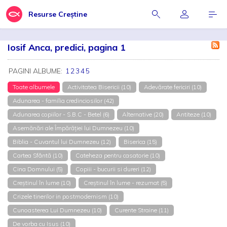
Resurse Creștine
Iosif Anca, predici, pagina 1
PAGINI ALBUME:
1
2
3
4
5
Toate albumele
Activitatea Bisericii (10)
Adevărate fericiri (10)
Adunarea - familia credinciosilor (42)
Adunarea copiilor - S.B.C - Betel (6)
Alternative (20)
Antiteze (10)
Asemănări ale Împărăției lui Dumnezeu (10)
Biblia - Cuvantul lui Dumnezeu (12)
Biserica (15)
Cartea Sfântă (10)
Cateheza pentru casatorie (10)
Cina Domnului (5)
Copiii - bucurii si dureri (12)
Creștinul în lume (10)
Creștinul în lume - rezumat (5)
Crizele tinerilor in postmodernism (10)
Cunoasterea Lui Dumnezeu (10)
Curente Straine (11)
De vorba cu Isus (10)