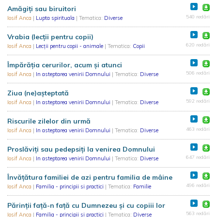
Amăgiți sau biruitori
540 redări
Iosif Anca
|
Lupta spirituala
| Tematica:
Diverse
Vrabia (lecții pentru copii)
620 redări
Iosif Anca
|
Lecții pentru copii - animale
| Tematica:
Copii
Împărăția cerurilor, acum și atunci
506 redări
Iosif Anca
|
In asteptarea venirii Domnului
| Tematica:
Diverse
Ziua (ne)așteptată
592 redări
Iosif Anca
|
In asteptarea venirii Domnului
| Tematica:
Diverse
Riscurile zilelor din urmă
463 redări
Iosif Anca
|
In asteptarea venirii Domnului
| Tematica:
Diverse
Proslăviți sau pedepsiți la venirea Domnului
647 redări
Iosif Anca
|
In asteptarea venirii Domnului
| Tematica:
Diverse
Învățătura familiei de azi pentru familia de mâine
496 redări
Iosif Anca
|
Familia - principii si practici
| Tematica:
Familie
Părinții față-n față cu Dumnezeu și cu copiii lor
563 redări
Iosif Anca
|
Familia - principii si practici
| Tematica:
Diverse