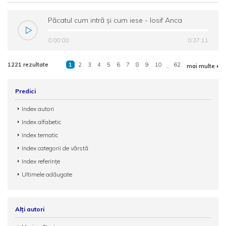
Păcatul cum intră și cum iese - Iosif Anca
0:00:00
0:37:11
1221 rezultate
1
2
3
4
5
6
7
8
9
10
...
62
mai multe
Predici
Index autori
Index alfabetic
Index tematic
Index categorii de vârstă
Index referințe
Ultimele adăugate
Alți autori