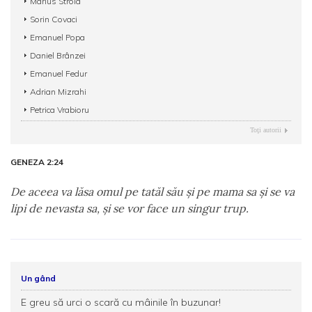
Marius Stroia
Sorin Covaci
Emanuel Popa
Daniel Brânzei
Emanuel Fedur
Adrian Mizrahi
Petrica Vrabioru
Toţi autorii
GENEZA 2:24
De aceea va lăsa omul pe tatăl său şi pe mama sa şi se va
lipi de nevasta sa, şi se vor face un singur trup.
Un gând
E greu să urci o scară cu mâinile în buzunar!