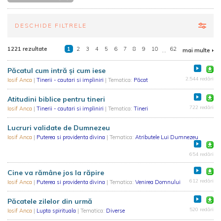
DESCHIDE FILTRELE
1221 rezultate
1
2
3
4
5
6
7
8
9
10
...
62
mai multe
Păcatul cum intră și cum iese
2.544 redări
Iosif Anca
|
Tinerii - cautari si impliniri
| Tematica:
Păcat
Atitudini biblice pentru tineri
722 redări
Iosif Anca
|
Tinerii - cautari si impliniri
| Tematica:
Tineri
Lucruri validate de Dumnezeu
Iosif Anca
|
Puterea si providenta divina
| Tematica:
Atributele Lui Dumnezeu
654 redări
Cine va rămâne jos la răpire
612 redări
Iosif Anca
|
Puterea si providenta divina
| Tematica:
Venirea Domnului
Păcatele zilelor din urmă
520 redări
Iosif Anca
|
Lupta spirituala
| Tematica:
Diverse