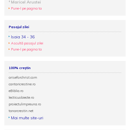
Maricel Arustei
Pune-l pe pagina ta
Pasajul zilei
Isaia 34 - 36
Ascultă pasajul zilei
Pune-l pe pagina ta
100% creștin
ariseforchrist.com
cantaricrestine.ro
eBiblia.ro
lectiicuobiecte.ro
proiectulimpreuna.ro
tanarcrestin.net
Mai multe site-uri