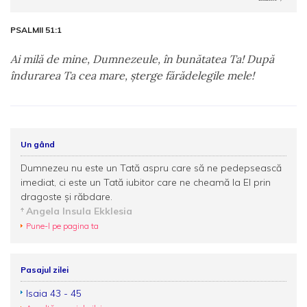
PSALMII 51:1
Ai milă de mine, Dumnezeule, în bunătatea Ta! După
îndurarea Ta cea mare, şterge fărădelegile mele!
Un gând
Dumnezeu nu este un Tată aspru care să ne pedepsească
imediat, ci este un Tată iubitor care ne cheamă la El prin
dragoste şi răbdare.
Angela Insula Ekklesia
Pune-l pe pagina ta
Pasajul zilei
Isaia 43 - 45