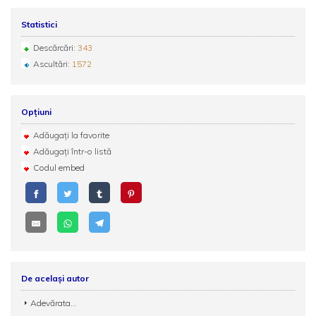
Statistici
Descărcări:
343
Ascultări:
1572
Opțiuni
Adăugați la favorite
Adăugați într-o listă
Codul embed
De același autor
Adevărata...