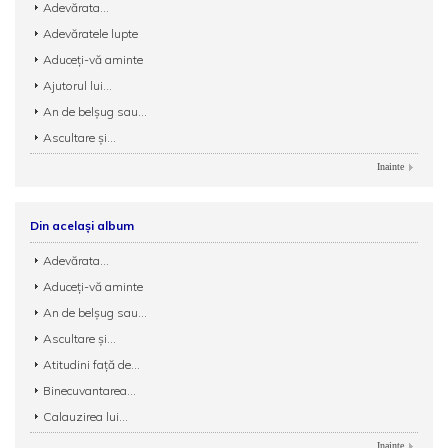
Adevărata...
Adevăratele lupte
Aduceți-vă aminte
Ajutorul lui...
An de belșug sau...
Ascultare și...
Inainte
Din același album
Adevărata...
Aduceți-vă aminte
An de belșug sau...
Ascultare și...
Atitudini față de...
Binecuvantarea...
Calauzirea lui...
Inainte