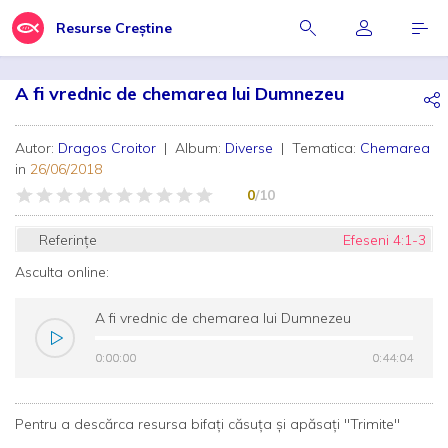
Resurse Creștine
A fi vrednic de chemarea lui Dumnezeu
Autor:
Dragos Croitor
| Album:
Diverse
| Tematica:
Chemarea
in
26/06/2018
0
/10
Referințe
Efeseni 4:1-3
Asculta online:
A fi vrednic de chemarea lui Dumnezeu
0:00:00
0:00:00
0:44:04
0:44:04
Pentru a descărca resursa bifați căsuța și apăsați "Trimite"