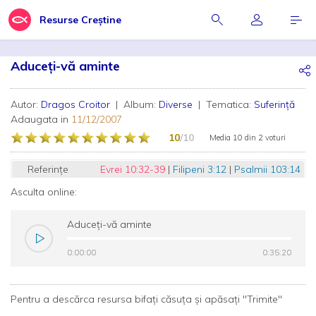
Resurse Creștine
Aduceți-vă aminte
Autor:
Dragos Croitor
| Album:
Diverse
| Tematica:
Suferință
Adaugata in
11/12/2007
10
/10
Media
10
din
2 voturi
Referințe
Evrei 10:32-39
|
Filipeni 3:12
|
Psalmii 103:14
Asculta online:
Aduceți-vă aminte
0:00:00
0:00:00
0:35:20
0:35:20
Pentru a descărca resursa bifați căsuța și apăsați "Trimite"