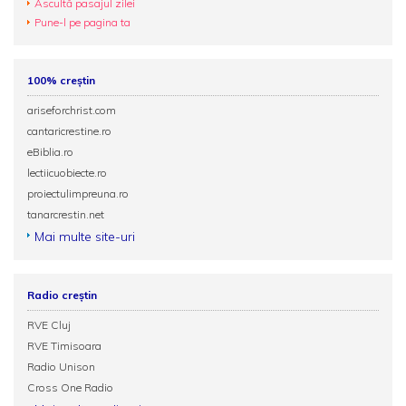
Ascultă pasajul zilei
Pune-l pe pagina ta
100% creștin
ariseforchrist.com
cantaricrestine.ro
eBiblia.ro
lectiicuobiecte.ro
proiectulimpreuna.ro
tanarcrestin.net
Mai multe site-uri
Radio creștin
RVE Cluj
RVE Timisoara
Radio Unison
Cross One Radio