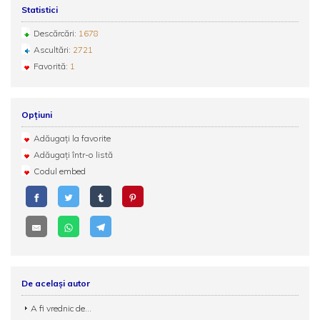
Statistici
Descărcări:
1678
Ascultări:
2721
Favorită:
1
Opțiuni
Adăugați la favorite
Adăugați într-o listă
Codul embed
De același autor
A fi vrednic de...