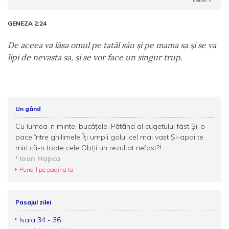
GENEZA 2:24
De aceea va lăsa omul pe tatăl său şi pe mama sa şi se va
lipi de nevasta sa, şi se vor face un singur trup.
Un gând
Cu lumea-n minte, bucățele, Pătând al cugetului fast Și-o
pace între ghilimele Îți umpli golul cel mai vast Și-apoi te
miri că-n toate cele Obții un rezultat nefast?!
Ioan Hapca
Pune-l pe pagina ta
Pasajul zilei
Isaia 34 - 36