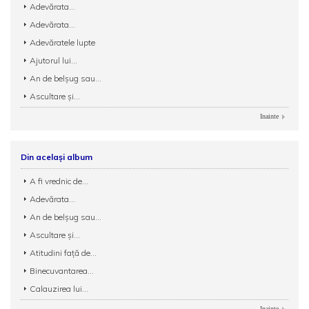
Adevărata...
Adevărata...
Adevăratele lupte
Ajutorul lui...
An de belșug sau...
Ascultare și...
Inainte
Din același album
A fi vrednic de...
Adevărata...
An de belșug sau...
Ascultare și...
Atitudini față de...
Binecuvantarea...
Calauzirea lui...
Inainte