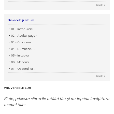
Inainte
Din același album
01 - Introducere
02 - Asaltul pagan
03 - Caracterul
04 - Dumnezeul...
05 - In cuptor
06 - Mandria
07 - Ospatul lui...
Inainte
PROVERBELE 6:20
Fiule, păzeşte sfaturile tatălui tău şi nu lepăda învăţătura
mamei tale: