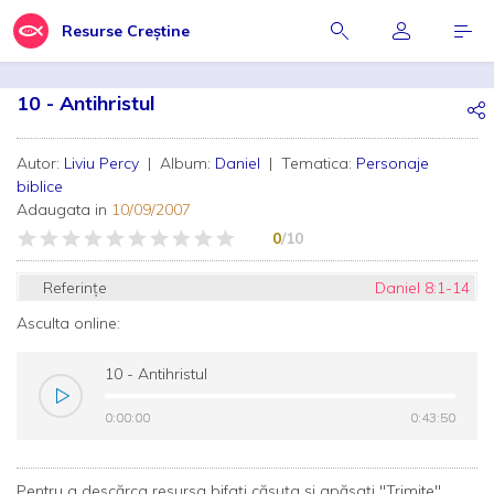
Resurse Creștine
10 - Antihristul
Autor:
Liviu Percy
| Album:
Daniel
| Tematica:
Personaje
biblice
Adaugata in
10/09/2007
0
/10
Referințe
Daniel 8:1-14
Asculta online:
10 - Antihristul
0:00:00
0:00:00
0:43:50
0:43:50
Pentru a descărca resursa bifați căsuța și apăsați "Trimite"