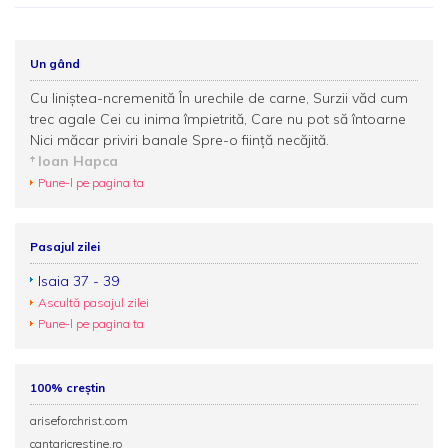
Un gând
Cu liniștea-ncremenită În urechile de carne, Surzii văd cum
trec agale Cei cu inima împietrită, Care nu pot să întoarne
Nici măcar priviri banale Spre-o ființă necăjită.
Ioan Hapca
Pune-l pe pagina ta
Pasajul zilei
Isaia 37 - 39
Ascultă pasajul zilei
Pune-l pe pagina ta
100% creștin
ariseforchrist.com
cantaricrestine.ro