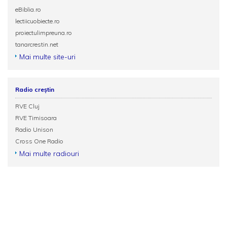
eBiblia.ro
lectiicuobiecte.ro
proiectulimpreuna.ro
tanarcrestin.net
Mai multe site-uri
Radio creștin
RVE Cluj
RVE Timisoara
Radio Unison
Cross One Radio
Mai multe radiouri