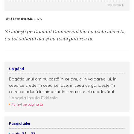
Toţi autorii
DEUTERONOMUL 6:5
Să iubeşti pe Domnul Dumnezeul tău cu toată inima ta,
cu tot sufletul tău şi cu toată puterea ta.
Un gând
Bogăţia unui om nu costă în ce are, ci în valoarea lui, în
ceea ce crede, în ceea ce face, în ceea ce gândeşte, în
ceea ce adună în inima lui, în ceea ce e el cu adevărat
Angela Insula Ekklesia
Pune-l pe pagina ta
Pasajul zilei
Isaia 31 - 33