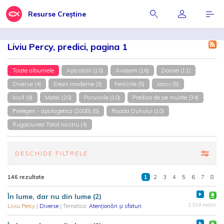
Resurse Creștine
Liviu Percy, predici, pagina 1
Toate albumele
Apostolii (10)
Avraam (16)
Daniel (11)
Diverse (4)
Erezii moderne (3)
Fericirile (5)
Iacov (5)
Iosif (9)
Matei (20)
Poruncile (10)
Predica de pe munte (34)
Prelegeri - apologetica (2008) (5)
Roada Duhului (10)
Rugaciunea Tatal nostru (4)
DESCHIDE FILTRELE
146 rezultate
1
2
3
4
5
6
7
8
În lume, dar nu din lume (2)
2.324 redări
Liviu Percy
|
Diverse
| Tematica:
Atenționări și sfaturi