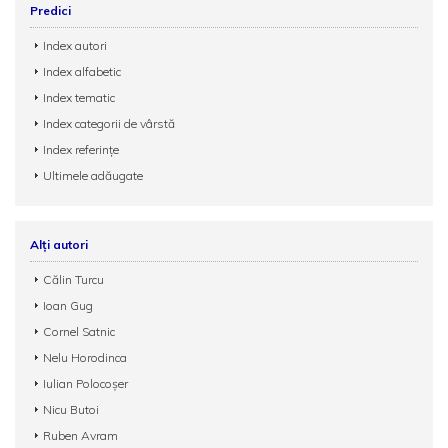
Predici
Index autori
Index alfabetic
Index tematic
Index categorii de vârstă
Index referințe
Ultimele adăugate
Alți autori
Călin Turcu
Ioan Gug
Cornel Satnic
Nelu Horodinca
Iulian Polocoșer
Nicu Butoi
Ruben Avram