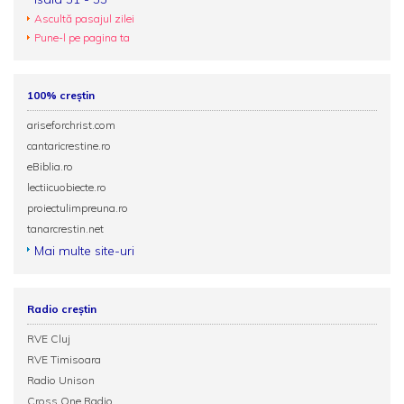
Ascultă pasajul zilei
Pune-l pe pagina ta
100% creștin
ariseforchrist.com
cantaricrestine.ro
eBiblia.ro
lectiicuobiecte.ro
proiectulimpreuna.ro
tanarcrestin.net
Mai multe site-uri
Radio creștin
RVE Cluj
RVE Timisoara
Radio Unison
Cross One Radio