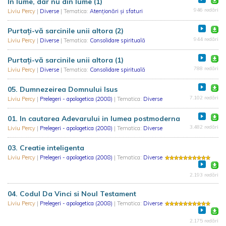
În lume, dar nu din lume (1)
946 redări
Liviu Percy
|
Diverse
| Tematica:
Atenționări și sfaturi
Purtați-vă sarcinile unii altora (2)
944 redări
Liviu Percy
|
Diverse
| Tematica:
Consolidare spirituală
Purtați-vă sarcinile unii altora (1)
788 redări
Liviu Percy
|
Diverse
| Tematica:
Consolidare spirituală
05. Dumnezeirea Domnului Isus
7.102 redări
Liviu Percy
|
Prelegeri - apologetica (2008)
| Tematica:
Diverse
01. In cautarea Adevarului in lumea postmoderna
3.482 redări
Liviu Percy
|
Prelegeri - apologetica (2008)
| Tematica:
Diverse
03. Creatie inteligenta
Liviu Percy
|
Prelegeri - apologetica (2008)
| Tematica:
Diverse
2.193 redări
04. Codul Da Vinci si Noul Testament
Liviu Percy
|
Prelegeri - apologetica (2008)
| Tematica:
Diverse
2.175 redări