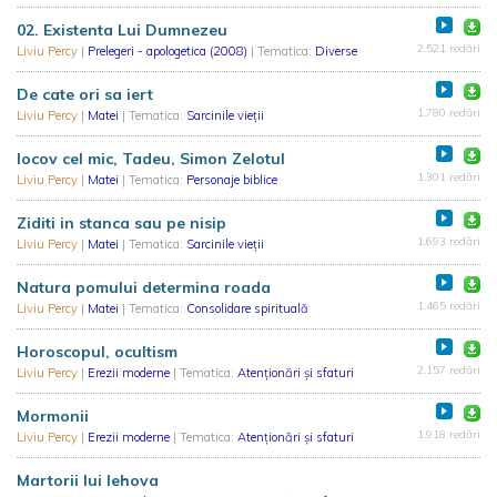
02. Existenta Lui Dumnezeu
2.521 redări
Liviu Percy
|
Prelegeri - apologetica (2008)
| Tematica:
Diverse
De cate ori sa iert
1.780 redări
Liviu Percy
|
Matei
| Tematica:
Sarcinile vieții
Iocov cel mic, Tadeu, Simon Zelotul
1.301 redări
Liviu Percy
|
Matei
| Tematica:
Personaje biblice
Ziditi in stanca sau pe nisip
1.693 redări
Liviu Percy
|
Matei
| Tematica:
Sarcinile vieții
Natura pomului determina roada
1.465 redări
Liviu Percy
|
Matei
| Tematica:
Consolidare spirituală
Horoscopul, ocultism
2.157 redări
Liviu Percy
|
Erezii moderne
| Tematica:
Atenționări și sfaturi
Mormonii
1.918 redări
Liviu Percy
|
Erezii moderne
| Tematica:
Atenționări și sfaturi
Martorii lui Iehova