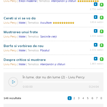
Liviu Percy
|
Erezii moderne
| Tematica:
Atenționări și sfaturi
2.751 redări
Cereti si vi se va da
1.804 redări
Liviu Percy
|
Matei
| Tematica:
Ascultare
Mustrarea unui frate
1.333 redări
Liviu Percy
|
Matei
| Tematica:
Sarcinile vieții
Barfa si vorbirea de rau
2.331 redări
Liviu Percy
|
Matei
| Tematica:
Păcatul
Despre critica si mustrare
1.483 redări
Liviu Percy
|
Matei
| Tematica:
Atenționări și sfaturi
În lume, dar nu din lume (2) - Liviu Percy
0:00:00
0:24:04
146 rezultate
1
2
3
4
5
6
7
8