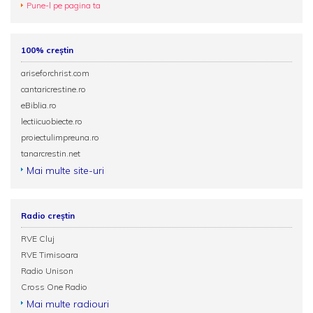
Pune-l pe pagina ta
100% creștin
ariseforchrist.com
cantaricrestine.ro
eBiblia.ro
lectiicuobiecte.ro
proiectulimpreuna.ro
tanarcrestin.net
Mai multe site-uri
Radio creștin
RVE Cluj
RVE Timisoara
Radio Unison
Cross One Radio
Mai multe radiouri