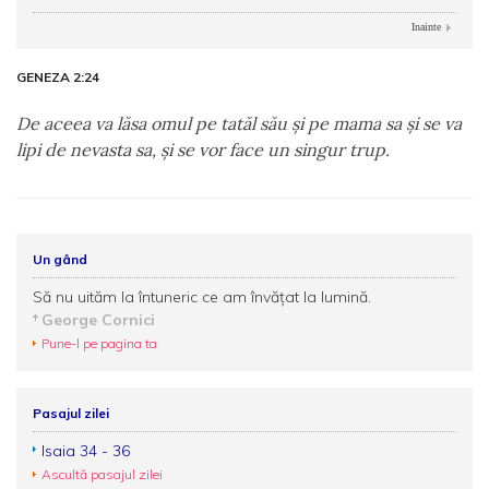
Inainte
GENEZA 2:24
De aceea va lăsa omul pe tatăl său şi pe mama sa şi se va
lipi de nevasta sa, şi se vor face un singur trup.
Un gând
Să nu uităm la întuneric ce am învățat la lumină.
George Cornici
Pune-l pe pagina ta
Pasajul zilei
Isaia 34 - 36
Ascultă pasajul zilei