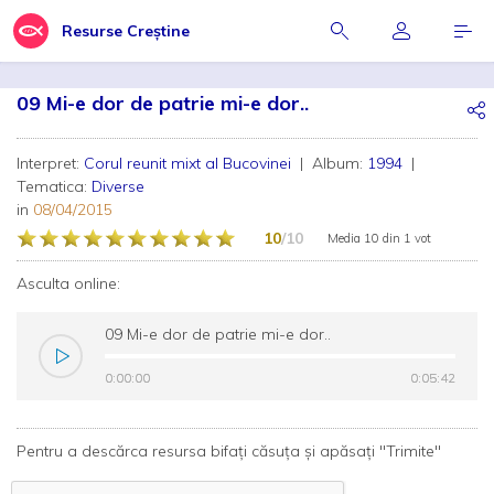
Resurse Creștine
09 Mi-e dor de patrie mi-e dor..
Interpret:
Corul reunit mixt al Bucovinei
| Album:
1994
|
Tematica:
Diverse
in
08/04/2015
10
/10
Media
10
din
1 vot
Asculta online:
09 Mi-e dor de patrie mi-e dor..
0:00:00
0:00:00
0:05:42
0:05:42
Pentru a descărca resursa bifați căsuța și apăsați "Trimite"