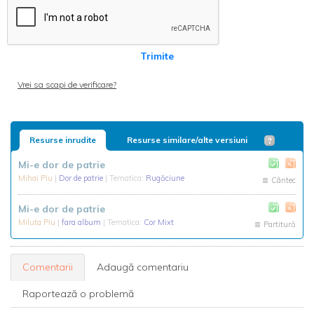
Trimite
Vrei sa scapi de verificare?
Resurse inrudite
Resurse similare/alte versiuni
Mi-e dor de patrie
Mihai Piu
|
Dor de patrie
| Tematica:
Rugăciune
Cântec
Mi-e dor de patrie
Miluta Piu
|
fara album
| Tematica:
Cor Mixt
Partitură
Comentarii
Adaugă comentariu
Raportează o problemă