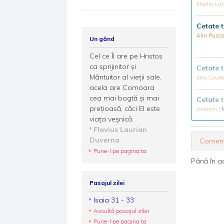
Martin Lut
Cetate 
Alin Pusc
Un gând
Cel ce Îl are pe Hristos
ca sprijinitor şi
Cetate 
Mântuitor al vieţii sale,
Iany Laur
acela are Comoara
cea mai bogtă şi mai
Cetate 
preţioasă, căci El este
Anonim
|
viaţa veşnică.
Flavius Laurian
Duverna
Coment
Pune-l pe pagina ta
Până în a
Pasajul zilei
Isaia 31 - 33
Ascultă pasajul zilei
Pune-l pe pagina ta