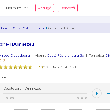
Mai multe
Adaugă
Donează
gudeanu
Caută Păstorul oaia Sa
Cetate tare-I Dumnezeu
tare-I Dumnezeu
Mircea Ciugudeanu
| Album:
Caută Păstorul oaia Sa
| Tematica:
Di
012
10
/10
Media
10
din
1 vot
nline:
Cetate tare-I Dumnezeu
0:00:00
0:00:00
0:00:00
0:00:00