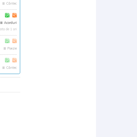
Cântec
Acorduri
ta de 1 ori
Poezie
Cântec