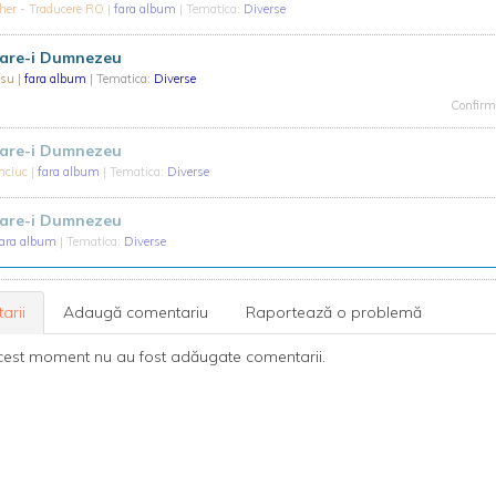
her - Traducere RO
|
fara album
| Tematica:
Diverse
tare-i Dumnezeu
asu
|
fara album
| Tematica:
Diverse
Confirma
tare-i Dumnezeu
enciuc
|
fara album
| Tematica:
Diverse
tare-i Dumnezeu
fara album
| Tematica:
Diverse
arii
Adaugă comentariu
Raportează o problemă
cest moment nu au fost adăugate comentarii.