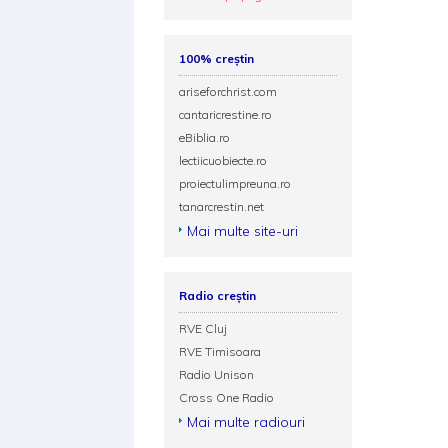
100% creștin
ariseforchrist.com
cantaricrestine.ro
eBiblia.ro
lectiicuobiecte.ro
proiectulimpreuna.ro
tanarcrestin.net
Mai multe site-uri
Radio creștin
RVE Cluj
RVE Timisoara
Radio Unison
Cross One Radio
Mai multe radiouri