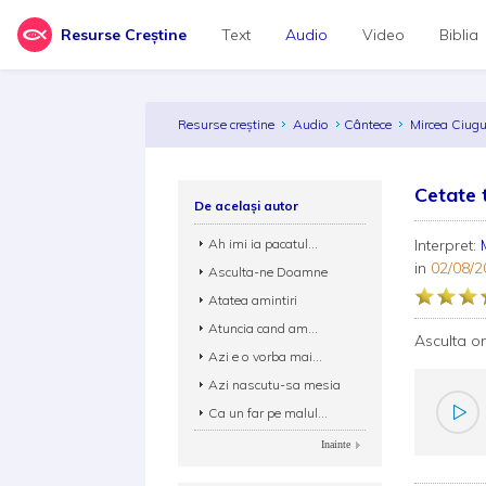
Resurse Creștine
Text
Audio
Video
Biblia
Resurse creștine
Audio
Cântece
Mircea Ciu
Cetate 
De același autor
Ah imi ia pacatul...
Interpret:
in
02/08/2
Asculta-ne Doamne
Atatea amintiri
Atuncia cand am...
Asculta o
Azi e o vorba mai...
Azi nascutu-sa mesia
Ca un far pe malul...
Inainte