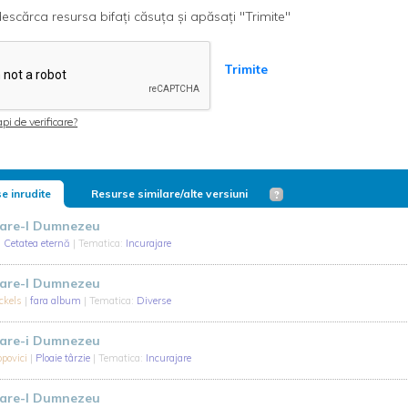
escărca resursa bifați căsuța și apăsați "Trimite"
Trimite
pi de verificare?
e inrudite
Resurse similare/alte versiuni
tare-I Dumnezeu
|
Cetatea eternă
| Tematica:
Incurajare
tare-I Dumnezeu
ckels
|
fara album
| Tematica:
Diverse
tare-i Dumnezeu
opovici
|
Ploaie târzie
| Tematica:
Incurajare
tare-I Dumnezeu