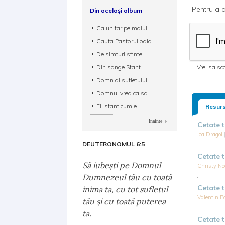
Pentru a d
Din același album
Ca un far pe malul...
Cauta Pastorul oaia...
De simturi sfinte...
Din sange Sfant...
Vrei sa sca
Domn al sufletului...
Domnul vrea ca sa...
Fii sfant cum e...
Resurs
Inainte
Cetate 
Ica Dragoi
DEUTERONOMUL 6:5
Cetate 
Să iubeşti pe Domnul
Christy No
Dumnezeul tău cu toată
Cetate 
inima ta, cu tot sufletul
Valentin P
tău şi cu toată puterea
ta.
Cetate 