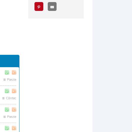
Poezie
Cântec
Poezie