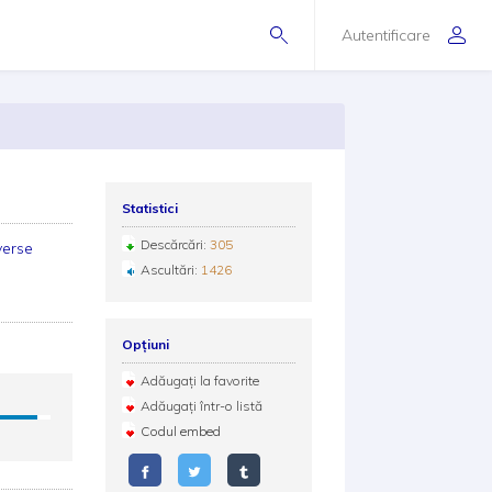
Autentificare
Statistici
Descărcări:
305
verse
Ascultări:
1426
Opțiuni
Adăugați la favorite
Adăugați într-o listă
Codul embed