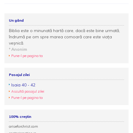
Un gând
Biblia este o minunată hartă care, dacă este bine urmată,
îndrumă pe om spre marea comoară care este viaţa
veşnică.
Anonim
Pune-l pe pagina ta
Pasajul zilei
Isaia 40 - 42
Ascultă pasajul zilei
Pune-l pe pagina ta
100% creștin
ariseforchrist.com