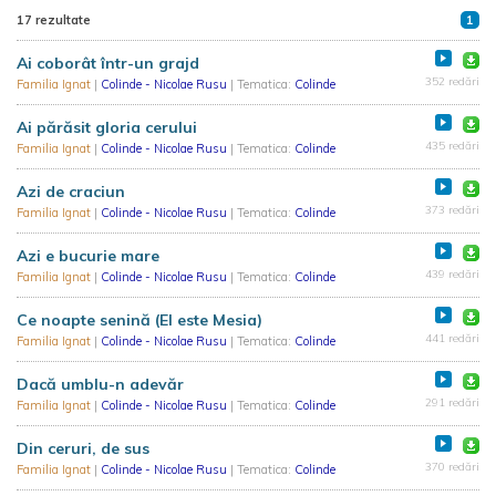
17 rezultate
1
Ai coborât într-un grajd
352 redări
Familia Ignat
|
Colinde - Nicolae Rusu
| Tematica:
Colinde
Ai părăsit gloria cerului
435 redări
Familia Ignat
|
Colinde - Nicolae Rusu
| Tematica:
Colinde
Azi de craciun
373 redări
Familia Ignat
|
Colinde - Nicolae Rusu
| Tematica:
Colinde
Azi e bucurie mare
439 redări
Familia Ignat
|
Colinde - Nicolae Rusu
| Tematica:
Colinde
Ce noapte senină (El este Mesia)
441 redări
Familia Ignat
|
Colinde - Nicolae Rusu
| Tematica:
Colinde
Dacă umblu-n adevăr
291 redări
Familia Ignat
|
Colinde - Nicolae Rusu
| Tematica:
Colinde
Din ceruri, de sus
370 redări
Familia Ignat
|
Colinde - Nicolae Rusu
| Tematica:
Colinde