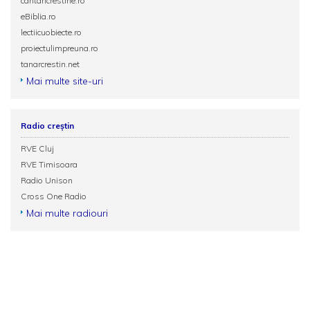
cantaricrestine.ro
eBiblia.ro
lectiicuobiecte.ro
proiectulimpreuna.ro
tanarcrestin.net
Mai multe site-uri
Radio creștin
RVE Cluj
RVE Timisoara
Radio Unison
Cross One Radio
Mai multe radiouri