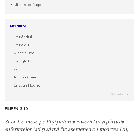
Ultimele adăugate
Alți autori
Ilie Bândiul
Ilie Belciu
Mihaela Radu
Evanghelic
K2
Tatiana Gorenko
Cristian Floarea
Toţi autorii
FILIPENI 3:10
Şi să-L cunosc pe El şi puterea învierii Lui şi părtăşia
suferinţelor Lui şi să mă fac asemenea cu moartea Lui;