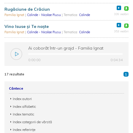
Rugăciune de Crăciun
339 redări
Familia Ignat
|
Colinde - Nicolae Rusu
| Tematica:
Colinde
Vino Isuse și Te naște
353 redări
Familia Ignat
|
Colinde - Nicolae Rusu
| Tematica:
Colinde
Ai coborât într-un grajd - Familia Ignat
0:00:00
0:04:34
17 rezultate
1
Cântece
Index autori
Index alfabetic
Index tematic
Index categorii de vârstă
Index referințe