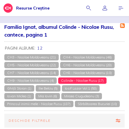
Resurse Creștine
Familia Ignat, albumul Colinde - Nicolae Rusu,
cantece, pagina 1
PAGINI ALBUME:
1
2
CH3 - Nicolae Moldoveanu (21)
CH4 - Nicolae Moldoveanu (46)
CH5 - Nicolae Moldoveanu (22)
CH6 - Nicolae Moldoveanu (28)
CH7 - Nicolae Moldoveanu (14)
CH8 - Nicolae Moldoveanu (10)
CH9 - Nicolae Moldoveanu (4)
Colinde - Nicolae Rusu (17)
Ghiță Stoian (1)
Ilie Belciu (5)
Iosif Lazar Vol.1 (58)
Iovan Miclea (1)
Mia Iovin (6)
Mircea Ciugudeanu (3)
Prinosul inimii mele - Nicolae Rusu (187)
Sărbătoarea Bucuriei (10)
DESCHIDE FILTRELE