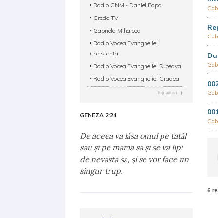
Radio CNM - Daniel Popa
Gabr
Credo TV
Rep
Gabriela Mihalcea
Gabr
Radio Vocea Evangheliei
Constanța
Dum
Gabr
Radio Vocea Evangheliei Suceava
Radio Vocea Evangheliei Oradea
002
Gabr
Toţi autorii
001
GENEZA 2:24
Gabr
De aceea va lăsa omul pe tatăl
său şi pe mama sa şi se va lipi
de nevasta sa, şi se vor face un
singur trup.
6 re