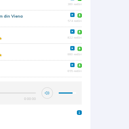
389 redări
lim din Viena
574 redări
822 redări
880 redări
655 redări
0:00:00
1