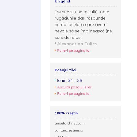
Un gând
Dumnezeu ne ascultă toate
rugăciunile dar, răspunde
numai acelora care avem
nevoie să se împlinească (ne
sunt de folos).
Alexandrina Tulics
Pune-l pe pagina ta
Pasajul zilei
Isaia 34 - 36
Ascultă pasajul zilei
Pune-l pe pagina ta
100% creștin
ariseforchrist.com
cantaricrestine.ro