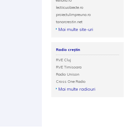
eBiblia.ro
lectiicuobiecte.ro
proiectulimpreuna.ro
tanarcrestin.net
Mai multe site-uri
Radio creștin
RVE Cluj
RVE Timisoara
Radio Unison
Cross One Radio
Mai multe radiouri