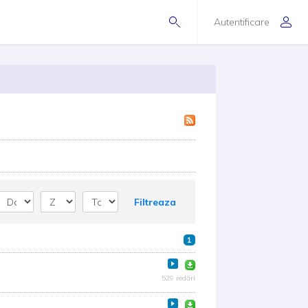
Autentificare
Filtreaza
1
529 redări