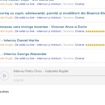
iela Bujdei
|
De vorbă cu tine - interviuri și mărturii
| Tematica:
Diverse
ortaj cu copiii, adolescenţii, parinții şi invatătorii din Biserica E
iela Bujdei
|
De vorbă cu tine - interviuri și mărturii
| Tematica:
Diverse
nezeu care invinge moartea - Vicovan Anca si Dorin
iela Bujdei
|
De vorbă cu tine - interviuri și mărturii
| Tematica:
Diverse
 - Interviu Daniel Hartie
iela Bujdei
|
De vorbă cu tine - interviuri și mărturii
| Tematica:
Diverse
 - Interviu George Alexander
iela Bujdei
|
De vorbă cu tine - interviuri și mărturii
| Tematica:
Diverse
Interviu Petru Oros - Gabriela Bujdei
0:00:00
zultate