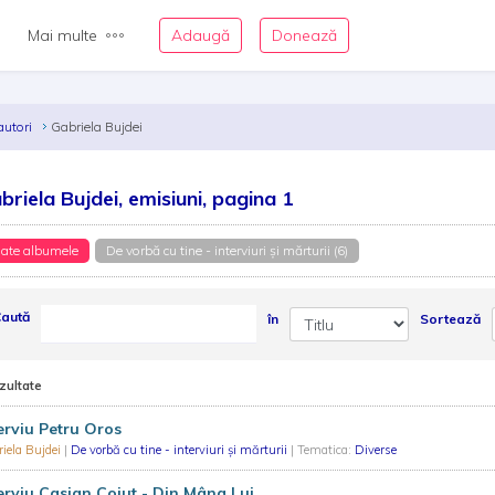
Mai multe
Adaugă
Donează
autori
Gabriela Bujdei
briela Bujdei, emisiuni, pagina 1
ate albumele
De vorbă cu tine - interviuri și mărturii (6)
aută
în
Sortează
zultate
erviu Petru Oros
iela Bujdei
|
De vorbă cu tine - interviuri și mărturii
| Tematica:
Diverse
erviu Casian Cojut - Din Mâna Lui