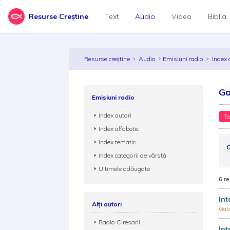
Resurse Creștine
Text
Audio
Video
Biblia
Resurse creștine
Audio
Emisiuni radio
Index 
Ga
Emisiuni radio
Index autori
To
Index alfabetic
Index tematic
C
Index categorii de vârstă
Ultimele adăugate
6 re
Int
Alți autori
Gabr
Radio Ciresarii
Int