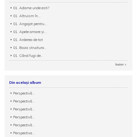
01. Adame unde esti?
01. Altruism în...
01. Angajat pentru...
01. Apele amare şi...
01. Arderea de tot
01. Baza structura...
01. Când fugi de...
Inainte
Din același album
Perspectivă...
Perspectivă...
Perspectivă...
Perspectivă...
Perspectivă...
Perspectiva...