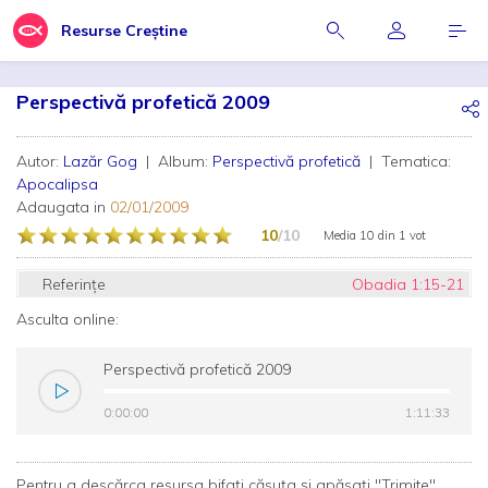
Resurse Creștine
Perspectivă profetică 2009
Autor:
Lazăr Gog
| Album:
Perspectivă profetică
| Tematica:
Apocalipsa
Adaugata in
02/01/2009
10
/10
Media
10
din
1 vot
Referințe
Obadia 1:15-21
Asculta online:
Perspectivă profetică 2009
0:00:00
0:00:00
1:11:33
1:11:33
Pentru a descărca resursa bifați căsuța și apăsați "Trimite"