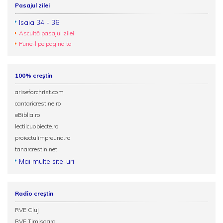
Pasajul zilei
Isaia 34 - 36
Ascultă pasajul zilei
Pune-l pe pagina ta
100% creștin
ariseforchrist.com
cantaricrestine.ro
eBiblia.ro
lectiicuobiecte.ro
proiectulimpreuna.ro
tanarcrestin.net
Mai multe site-uri
Radio creștin
RVE Cluj
RVE Timisoara