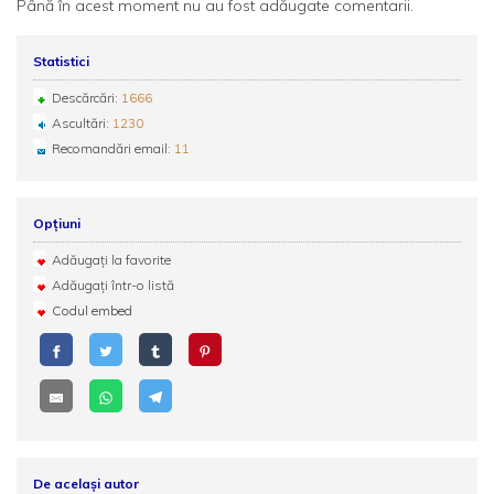
Până în acest moment nu au fost adăugate comentarii.
Statistici
Descărcări:
1666
Ascultări:
1230
Recomandări email:
11
Opțiuni
Adăugați la favorite
Adăugați într-o listă
Codul embed
De același autor