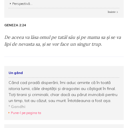
Perspectivă...
Inainte
GENEZA 2:24
De aceea va lăsa omul pe tatăl său şi pe mama sa şi se va
lipi de nevasta sa, şi se vor face un singur trup.
Un gând
Când cad pradă disperării, îmi aduc aminte că în toată
istoria lumii, căile dreptăţii şi dragostei au câştigat în final.
Toţi tiranii şi criminalii, chiar dacă au părut invincibili pentru
un timp, tot au căzut, sau murit. Întotdeauna a fost aşa.
Gandhi
Pune-l pe pagina ta