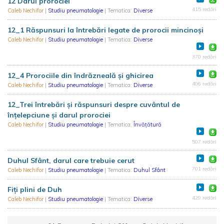
12 Darul prorociei
415 redări
Caleb Nechifor
|
Studiu pneumatologie
| Tematica:
Diverse
12_1 Răspunsuri la întrebări legate de prorocii mincinoși
Caleb Nechifor
|
Studiu pneumatologie
| Tematica:
Diverse
370 redări
12_4 Prorociile din îndrăzneală și ghicirea
406 redări
Caleb Nechifor
|
Studiu pneumatologie
| Tematica:
Diverse
12_Trei întrebări și răspunsuri despre cuvântul de
înțelepciune și darul prorociei
Caleb Nechifor
|
Studiu pneumatologie
| Tematica:
Învățătură
507 redări
Duhul Sfânt, darul care trebuie cerut
701 redări
Caleb Nechifor
|
Studiu pneumatologie
| Tematica:
Duhul Sfânt
Fiți plini de Duh
429 redări
Caleb Nechifor
|
Studiu pneumatologie
| Tematica:
Diverse