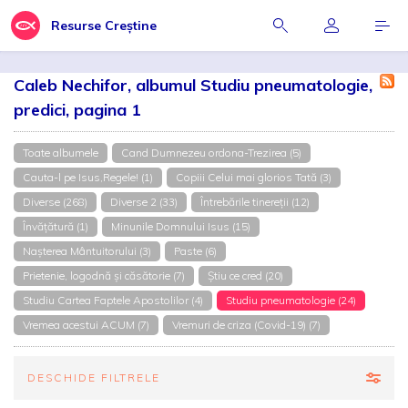
Resurse Creștine
Caleb Nechifor, albumul Studiu pneumatologie,
predici, pagina 1
Toate albumele
Cand Dumnezeu ordona-Trezirea (5)
Cauta-l pe Isus,Regele! (1)
Copiii Celui mai glorios Tată (3)
Diverse (268)
Diverse 2 (33)
Întrebările tinereții (12)
Învățătură (1)
Minunile Domnului Isus (15)
Nașterea Mântuitorului (3)
Paste (6)
Prietenie, logodnă și căsătorie (7)
Știu ce cred (20)
Studiu Cartea Faptele Apostolilor (4)
Studiu pneumatologie (24)
Vremea acestui ACUM (7)
Vremuri de criza (Covid-19) (7)
DESCHIDE FILTRELE