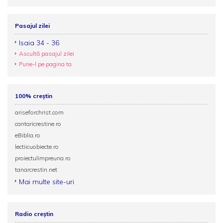
Pasajul zilei
Isaia 34 - 36
Ascultă pasajul zilei
Pune-l pe pagina ta
100% creștin
ariseforchrist.com
cantaricrestine.ro
eBiblia.ro
lectiicuobiecte.ro
proiectulimpreuna.ro
tanarcrestin.net
Mai multe site-uri
Radio creștin