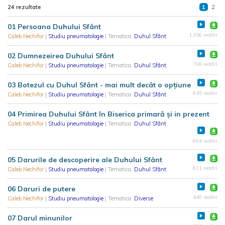
24 rezultate
1
2
01 Persoana Duhului Sfânt
1.356 redări
Caleb Nechifor
|
Studiu pneumatologie
| Tematica:
Duhul Sfânt
02 Dumnezeirea Duhului Sfânt
708 redări
Caleb Nechifor
|
Studiu pneumatologie
| Tematica:
Duhul Sfânt
03 Botezul cu Duhul Sfânt - mai mult decât o opțiune
845 redări
Caleb Nechifor
|
Studiu pneumatologie
| Tematica:
Duhul Sfânt
04 Primirea Duhului Sfânt în Biserica primară și in prezent
Caleb Nechifor
|
Studiu pneumatologie
| Tematica:
Duhul Sfânt
604 redări
05 Darurile de descoperire ale Duhului Sfânt
611 redări
Caleb Nechifor
|
Studiu pneumatologie
| Tematica:
Duhul Sfânt
06 Daruri de putere
440 redări
Caleb Nechifor
|
Studiu pneumatologie
| Tematica:
Diverse
07 Darul minunilor