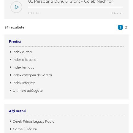
01 Persoana Duhului Sfânt - Caleb Nechifor
0:00:00
0:45:53
24 rezultate
1
2
Predici
Index autori
Index alfabetic
Index tematic
Index categorii de vârstă
Index referințe
Ultimele adăugate
Alți autori
Derek Prince Legacy Radio
Corneliu Marcu