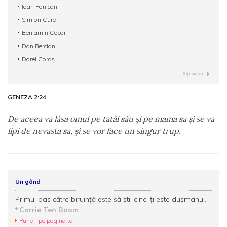
Ioan Panican
Simion Cure
Beniamin Cocar
Dan Bercian
Dorel Coraş
Toţi autorii
GENEZA 2:24
De aceea va lăsa omul pe tatăl său şi pe mama sa şi se va
lipi de nevasta sa, şi se vor face un singur trup.
Un gând
Primul pas către biruinţă este să ştii cine-ţi este duşmanul.
Corrie Ten Boom
Pune-l pe pagina ta