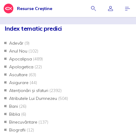
Resurse Creștine
Index tematic predici
Adevăr
(9)
Anul Nou
(102)
Apocalipsa
(489)
Apologetica
(22)
Ascultare
(63)
Asigurare
(44)
Atenționări și sfaturi
(2392)
Atributele Lui Dumnezeu
(504)
Bani
(26)
Biblia
(6)
Binecuvântare
(137)
Biografii
(12)