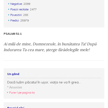
Negative
: 2099
Poezii recitate
: 2477
Povestiri
: 293
Predici
: 25979
PSALMII 51:1
Ai milă de mine, Dumnezeule, în bunătatea Ta! După
îndurarea Ta cea mare, şterge fărădelegile mele!
Un gând
Dacă luăm păcatul în uşor, viaţa ne va fi grea...
Anonim
Pune-l pe pagina ta
Pasajul zilei