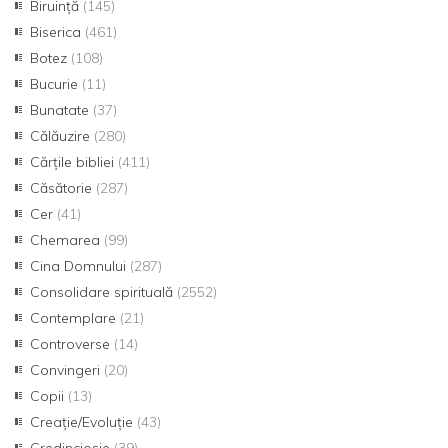
Biruință
(145)
Biserica
(461)
Botez
(108)
Bucurie
(11)
Bunatate
(37)
Călăuzire
(280)
Cărțile bibliei
(411)
Căsătorie
(287)
Cer
(41)
Chemarea
(99)
Cina Domnului
(287)
Consolidare spirituală
(2552)
Contemplare
(21)
Controverse
(14)
Convingeri
(20)
Copii
(13)
Creație/Evoluție
(43)