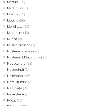
Mărturii
(29)
Meditație
(11)
Misiune
(69)
Moarte
(25)
Moralitate
(21)
Mulțumire
(43)
Muncă
(2)
Muzică creștină
(3)
Nașterea din nou
(22)
Nașterea Mântuitorului
(353)
Neascultare
(29)
Necredință
(24)
Neînfrânare
(6)
Nemulțumire
(23)
Neputință
(2)
Neveghere
(7)
Păcat
(16)