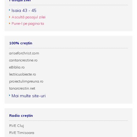
Isaia 43 - 45
Ascultă pasajul zilei
Pune-l pe pagina ta
100% creștin
ariseforchrist.com
cantaricrestine.ro
eBiblia.ro
lectiicuobiecte.ro
proiectulimpreuna.ro
tanarcrestin.net
Mai multe site-uri
Radio creștin
RVE Cluj
RVE Timisoara