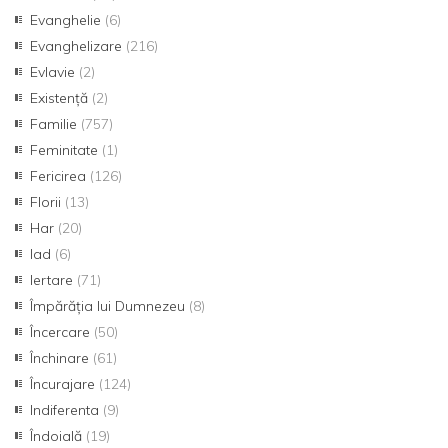
Evanghelie
(6)
Evanghelizare
(216)
Evlavie
(2)
Existență
(2)
Familie
(757)
Feminitate
(1)
Fericirea
(126)
Florii
(13)
Har
(20)
Iad
(6)
Iertare
(71)
Împărăția lui Dumnezeu
(8)
Încercare
(50)
Închinare
(61)
Încurajare
(124)
Indiferenta
(9)
Îndoială
(19)