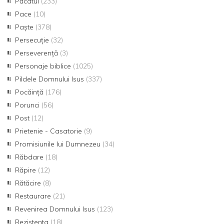
Păcatul
(233)
Pace
(10)
Paște
(378)
Persecuție
(32)
Perseverență
(3)
Personaje biblice
(1025)
Pildele Domnului Isus
(337)
Pocăință
(176)
Porunci
(56)
Post
(12)
Prietenie - Casatorie
(9)
Promisiunile lui Dumnezeu
(34)
Răbdare
(18)
Răpire
(12)
Rătăcire
(8)
Restaurare
(21)
Revenirea Domnului Isus
(123)
Rezistenta
(18)