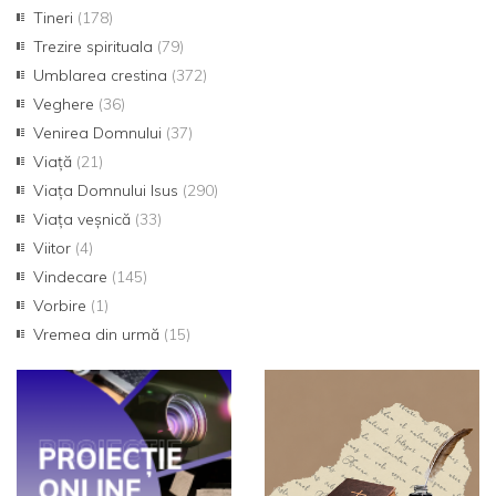
Tineri
(178)
Trezire spirituala
(79)
Umblarea crestina
(372)
Veghere
(36)
Venirea Domnului
(37)
Viață
(21)
Viața Domnului Isus
(290)
Viața veșnică
(33)
Viitor
(4)
Vindecare
(145)
Vorbire
(1)
Vremea din urmă
(15)