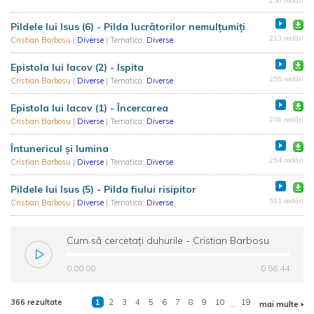
250 redări
Pildele lui Isus (6) - Pilda lucrătorilor nemulțumiți
213 redări
Cristian Barbosu
|
Diverse
| Tematica:
Diverse
Epistola lui Iacov (2) - Ispita
255 redări
Cristian Barbosu
|
Diverse
| Tematica:
Diverse
Epistola lui Iacov (1) - Încercarea
276 redări
Cristian Barbosu
|
Diverse
| Tematica:
Diverse
Întunericul și lumina
254 redări
Cristian Barbosu
|
Diverse
| Tematica:
Diverse
Pildele lui Isus (5) - Pilda fiului risipitor
511 redări
Cristian Barbosu
|
Diverse
| Tematica:
Diverse
Cum să cercetați duhurile - Cristian Barbosu
0:00:00
0:56:44
366 rezultate
1
2
3
4
5
6
7
8
9
10
...
19
mai multe