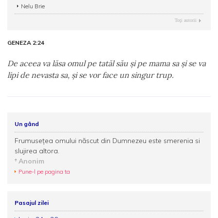
Nelu Brie
Toţi autorii
GENEZA 2:24
De aceea va lăsa omul pe tatăl său şi pe mama sa şi se va
lipi de nevasta sa, şi se vor face un singur trup.
Un gând
Frumusețea omului născut din Dumnezeu este smerenia si
slujirea altora.
Anonim
Pune-l pe pagina ta
Pasajul zilei