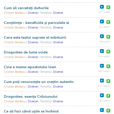
Cum să cercetați duhurile
117 redări
Cristian Barbosu
|
Diverse
| Tematica:
Diverse
Conștiința - beneficiile și pericolele ei
53 redări
Cristian Barbosu
|
Diverse
| Tematica:
Diverse
Care este testul suprem al mântuirii
55 redări
Cristian Barbosu
|
Diverse
| Tematica:
Diverse
Dragostea de lume ucide
216 redări
Cristian Barbosu
|
Diverse
| Tematica:
Diverse
Cine e mama apostolului Ioan
106 redări
Cristian Barbosu
|
Diverse
| Tematica:
Diverse
Cum poți recunoaște un creștin autentic
172 redări
Cristian Barbosu
|
Diverse
| Tematica:
Diverse
Dragostea, esența Crăciunului
148 redări
Cristian Barbosu
|
Diverse
| Tematica:
Diverse
Ce să faci când ușile se închind