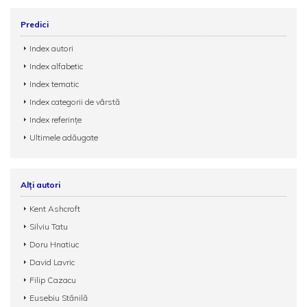
Predici
Index autori
Index alfabetic
Index tematic
Index categorii de vârstă
Index referințe
Ultimele adăugate
Alți autori
Kent Ashcroft
Silviu Tatu
Doru Hnatiuc
David Lavric
Filip Cazacu
Eusebiu Stănilă