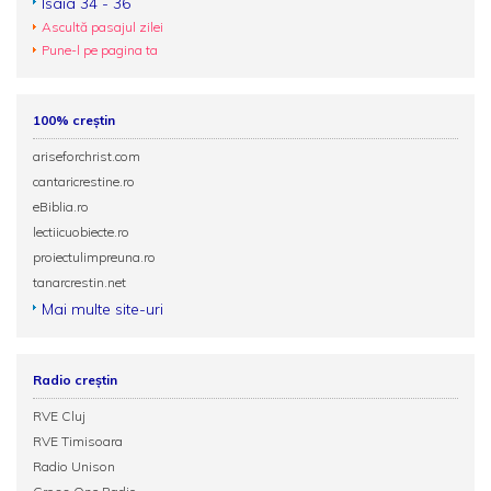
Isaia 34 - 36
Ascultă pasajul zilei
Pune-l pe pagina ta
100% creștin
ariseforchrist.com
cantaricrestine.ro
eBiblia.ro
lectiicuobiecte.ro
proiectulimpreuna.ro
tanarcrestin.net
Mai multe site-uri
Radio creștin
RVE Cluj
RVE Timisoara
Radio Unison