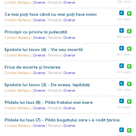
128 redări
Cristian Barbosu
|
Diverse
| Tematica:
Diverse
Ce mai poți face când nu mai poți face nimic
120 redări
Cristian Barbosu
|
Diverse
| Tematica:
Diverse
Principii cu privire la judecată
480 redări
Cristian Barbosu
|
Diverse
| Tematica:
Diverse
Epistola lui Iacov (4) - Vie sau moartă
283 redări
Cristian Barbosu
|
Diverse
| Tematica:
Diverse
Frica de moarte și învierea
345 redări
Cristian Barbosu
|
Diverse
| Tematica:
Diverse
Epistola lui Iacov (3) - De aceea, lepădați
320 redări
Cristian Barbosu
|
Diverse
| Tematica:
Diverse
Pildele lui Isus (8) - Pilda fratelui mai mare
323 redări
Cristian Barbosu
|
Diverse
| Tematica:
Diverse
Pildele lui Isus (7) - Pilda bogatului care i-a rodit țarina
Cristian Barbosu
|
Diverse
| Tematica:
Diverse