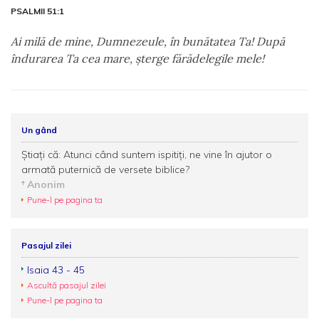
PSALMII 51:1
Ai milă de mine, Dumnezeule, în bunătatea Ta! După
îndurarea Ta cea mare, şterge fărădelegile mele!
Un gând
Ştiaţi că: Atunci când suntem ispitiţi, ne vine în ajutor o
armată puternică de versete biblice?
Anonim
Pune-l pe pagina ta
Pasajul zilei
Isaia 43 - 45
Ascultă pasajul zilei
Pune-l pe pagina ta