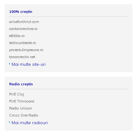
100% creștin
ariseforchrist.com
cantaricrestine.ro
eBiblia.ro
lectiicuobiecte.ro
proiectulimpreuna.ro
tanarcrestin.net
Mai multe site-uri
Radio creștin
RVE Cluj
RVE Timisoara
Radio Unison
Cross One Radio
Mai multe radiouri