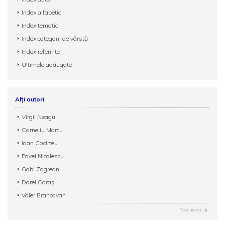
Index alfabetic
Index tematic
Index categorii de vârstă
Index referințe
Ultimele adăugate
Alți autori
Virgil Neagu
Corneliu Marcu
Ioan Cocirteu
Pavel Nicolescu
Gabi Zagrean
Dorel Coraş
Valer Brancovan
Toţi autorii