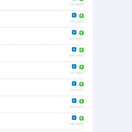
242 redări
196 redări
202 redări
385 redări
242 redări
223 redări
260 redări
240 redări