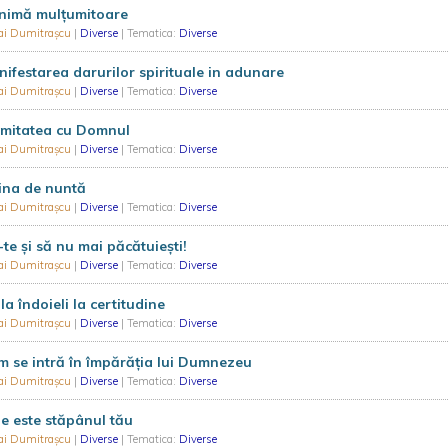
inimă mulțumitoare
ai Dumitrașcu
|
Diverse
| Tematica:
Diverse
ifestarea darurilor spirituale in adunare
ai Dumitrașcu
|
Diverse
| Tematica:
Diverse
imitatea cu Domnul
ai Dumitrașcu
|
Diverse
| Tematica:
Diverse
ina de nuntă
ai Dumitrașcu
|
Diverse
| Tematica:
Diverse
te şi să nu mai păcătuieşti!
ai Dumitrașcu
|
Diverse
| Tematica:
Diverse
la îndoieli la certitudine
ai Dumitrașcu
|
Diverse
| Tematica:
Diverse
 se intră în împărăția lui Dumnezeu
ai Dumitrașcu
|
Diverse
| Tematica:
Diverse
e este stăpânul tău
ai Dumitrașcu
|
Diverse
| Tematica:
Diverse