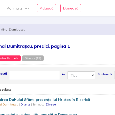
Mai multe
Adaugă
Donează
Mihai Dumitrașcu
hai Dumitrașcu, predici, pagina 1
ate albumele
Diverse (17)
aută
în
Sortează
rezultate
irea Duhului Sfânt, prezența lui Hristos în Biserică
ai Dumitrașcu
|
Diverse
| Tematica:
Diverse
unoștința - primul tău pas către Dumnezeu