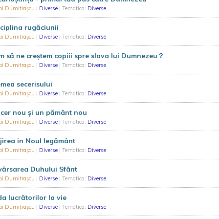
ai Dumitrașcu
|
Diverse
| Tematica:
Diverse
ciplina rugăciunii
ai Dumitrașcu
|
Diverse
| Tematica:
Diverse
 să ne creștem copiii spre slava lui Dumnezeu？
ai Dumitrașcu
|
Diverse
| Tematica:
Diverse
mea secerisului
ai Dumitrașcu
|
Diverse
| Tematica:
Diverse
cer nou și un pământ nou
ai Dumitrașcu
|
Diverse
| Tematica:
Diverse
jirea in Noul legământ
ai Dumitrașcu
|
Diverse
| Tematica:
Diverse
vărsarea Duhului Sfânt
ai Dumitrașcu
|
Diverse
| Tematica:
Diverse
da lucrătorilor la vie
ai Dumitrașcu
|
Diverse
| Tematica:
Diverse