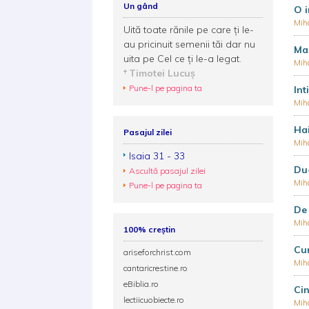
Un gând
O 
Mih
Uită toate rănile pe care ţi le-
au pricinuit semenii tăi dar nu
Man
uita pe Cel ce ţi le-a legat.
Mih
Timotei Lucuş
Pune-l pe pagina ta
Int
Mih
Ha
Pasajul zilei
Mih
Isaia 31 - 33
Du-
Ascultă pasajul zilei
Mih
Pune-l pe pagina ta
De 
Mih
100% creștin
Cum
ariseforchrist.com
Mih
cantaricrestine.ro
eBiblia.ro
Cin
lectiicuobiecte.ro
Mih