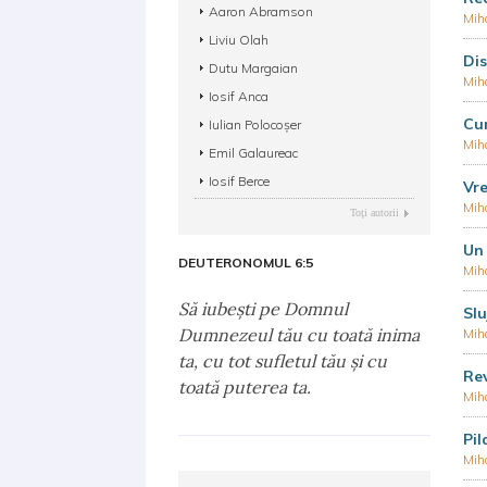
Aaron Abramson
Mih
Liviu Olah
Dis
Dutu Margaian
Mih
Iosif Anca
Cum
Iulian Polocoșer
Mih
Emil Galaureac
Iosif Berce
Vre
Mih
Toţi autorii
Un 
DEUTERONOMUL 6:5
Mih
Să iubeşti pe Domnul
Slu
Dumnezeul tău cu toată inima
Mih
ta, cu tot sufletul tău şi cu
Re
toată puterea ta.
Mih
Pil
Mih