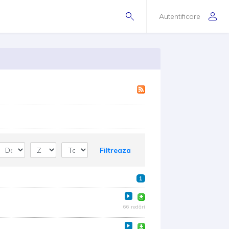
Autentificare
Filtreaza
1
66 redări