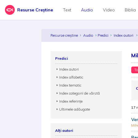
Resurse Creștine
Text
Audio
Video
Biblia
Resurse creștine
Audio
Predici
Index autori
Mi
Predici
Index autori
To
Index alfabetic
Index tematic
C
Index categorii de vârstă
Index referințe
17 
Ultimele adăugate
Ven
Mih
Alți autori
Rec