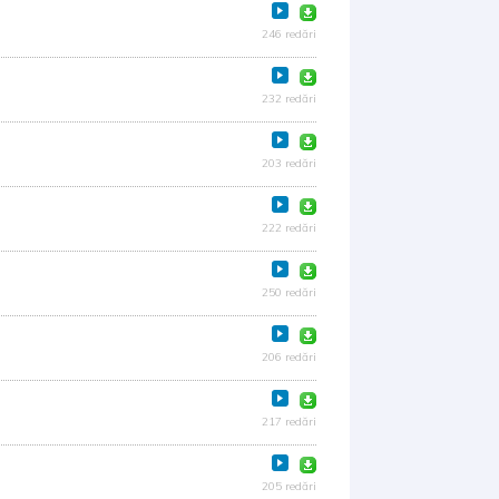
246 redări
232 redări
203 redări
222 redări
250 redări
206 redări
217 redări
205 redări