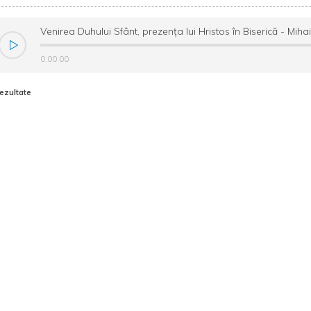
Venirea Duhului Sfânt, prezența lui Hristos în Biserică - Mih
0:00:00
rezultate