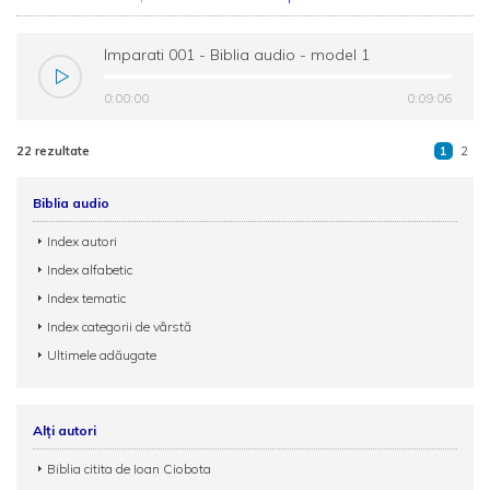
Imparati 001 - Biblia audio - model 1
0:00:00
0:09:06
22 rezultate
1
2
Biblia audio
Index autori
Index alfabetic
Index tematic
Index categorii de vârstă
Ultimele adăugate
Alți autori
Biblia citita de Ioan Ciobota