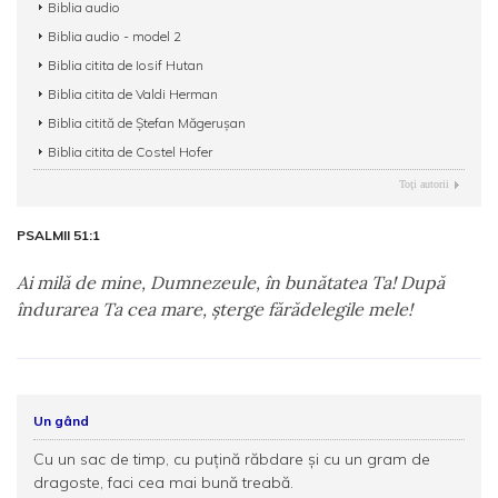
Biblia audio
Biblia audio - model 2
Biblia citita de Iosif Hutan
Biblia citita de Valdi Herman
Biblia citită de Ștefan Măgerușan
Biblia citita de Costel Hofer
Toţi autorii
PSALMII 51:1
Ai milă de mine, Dumnezeule, în bunătatea Ta! După
îndurarea Ta cea mare, şterge fărădelegile mele!
Un gând
Cu un sac de timp, cu puţină răbdare şi cu un gram de
dragoste, faci cea mai bună treabă.