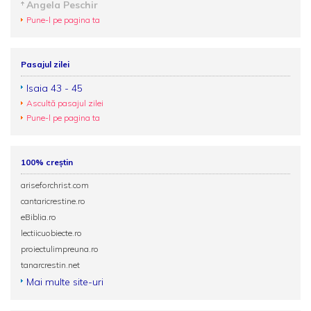
Angela Peschir
Pune-l pe pagina ta
Pasajul zilei
Isaia 43 - 45
Ascultă pasajul zilei
Pune-l pe pagina ta
100% creștin
ariseforchrist.com
cantaricrestine.ro
eBiblia.ro
lectiicuobiecte.ro
proiectulimpreuna.ro
tanarcrestin.net
Mai multe site-uri