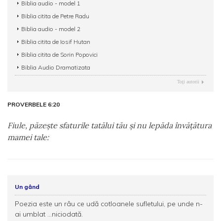
Biblia audio - model 1
Biblia citita de Petre Radu
Biblia audio - model 2
Biblia citita de Iosif Hutan
Biblia citita de Sorin Popovici
Biblia Audio Dramatizata
Toţi autorii
PROVERBELE 6:20
Fiule, păzeşte sfaturile tatălui tău şi nu lepăda învăţătura
mamei tale:
Un gând
Poezia este un râu ce udă cotloanele sufletului, pe unde n-
ai umblat ...niciodată.