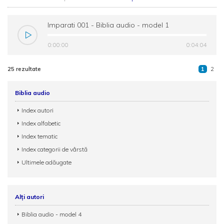
Imparati 001 - Biblia audio - model 1
0:00:00
0:04:04
25 rezultate
1
2
Biblia audio
Index autori
Index alfabetic
Index tematic
Index categorii de vârstă
Ultimele adăugate
Alți autori
Biblia audio - model 4