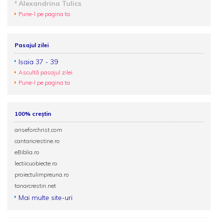
Alexandrina Tulics
Pune-l pe pagina ta
Pasajul zilei
Isaia 37 - 39
Ascultă pasajul zilei
Pune-l pe pagina ta
100% creștin
ariseforchrist.com
cantaricrestine.ro
eBiblia.ro
lectiicuobiecte.ro
proiectulimpreuna.ro
tanarcrestin.net
Mai multe site-uri