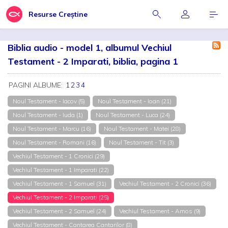
Resurse Creștine
Biblia audio - model 1, albumul Vechiul
Testament - 2 Imparati, biblia, pagina 1
PAGINI ALBUME:
1
2
3
4
Noul Testament - Iacov (5)
Noul Testament - Ioan (21)
Noul Testament - Iuda (1)
Noul Testament - Luca (24)
Noul Testament - Marcu (16)
Noul Testament - Matei (28)
Noul Testament - Romani (16)
Noul Testament - Tit (3)
Vechiul Testament - 1 Cronici (29)
Vechiul Testament - 1 Imparati (22)
Vechiul Testament - 1 Samuel (31)
Vechiul Testament - 2 Cronici (36)
Vechiul Testament - 2 Imparati (25)
Vechiul Testament - 2 Samuel (24)
Vechiul Testament - Amos (9)
Vechiul Testament - Cantarea Cantarilor (8)