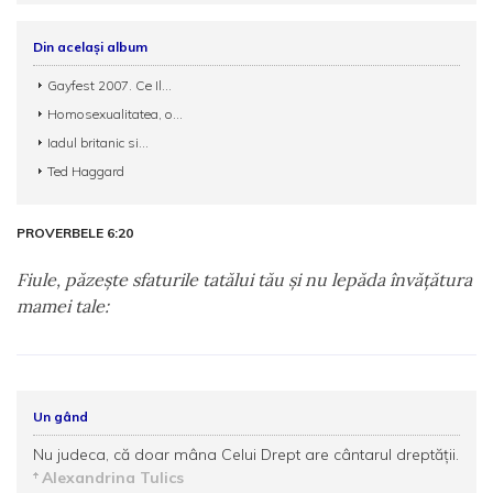
Din același album
Gayfest 2007. Ce Il...
Homosexualitatea, o...
Iadul britanic si...
Ted Haggard
PROVERBELE 6:20
Fiule, păzeşte sfaturile tatălui tău şi nu lepăda învăţătura
mamei tale:
Un gând
Nu judeca, că doar mâna Celui Drept are cântarul dreptății.
Alexandrina Tulics