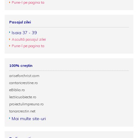
Pune-l pe pagina ta
Pasajul zilei
Isaia 37 - 39
Ascultă pasajul zilei
Pune-l pe pagina ta
100% creștin
ariseforchrist.com
cantaricrestine.ro
eBiblia.ro
lectiicuobiecte.ro
proiectulimpreuna.ro
tanarcrestin.net
Mai multe site-uri