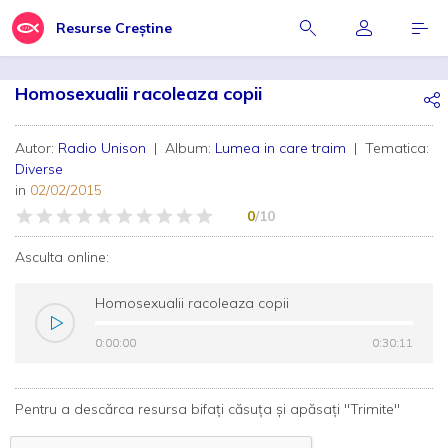
Resurse Creștine
Homosexualii racoleaza copii
Autor:
Radio Unison
| Album:
Lumea in care traim
| Tematica:
Diverse
in
02/02/2015
0
/10
Asculta online:
Homosexualii racoleaza copii
0:00:00
0:00:00
0:30:11
0:30:11
Pentru a descărca resursa bifați căsuța și apăsați "Trimite"