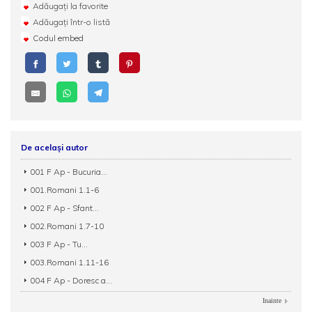
Adăugați la favorite
Adăugați într-o listă
Codul embed
De același autor
001 F Ap - Bucuria...
001.Romani 1.1-6
002 F Ap - Sfant...
002.Romani 1.7-10
003 F Ap - Tu...
003.Romani 1.11-16
004 F Ap - Doresc a...
Inainte