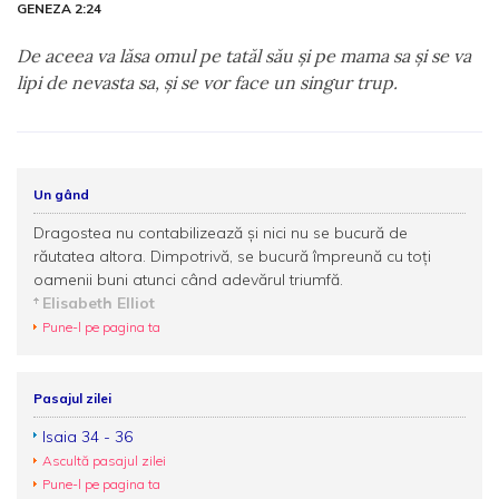
GENEZA 2:24
De aceea va lăsa omul pe tatăl său şi pe mama sa şi se va
lipi de nevasta sa, şi se vor face un singur trup.
Un gând
Dragostea nu contabilizează şi nici nu se bucură de
răutatea altora. Dimpotrivă, se bucură împreună cu toţi
oamenii buni atunci când adevărul triumfă.
Elisabeth Elliot
Pune-l pe pagina ta
Pasajul zilei
Isaia 34 - 36
Ascultă pasajul zilei
Pune-l pe pagina ta