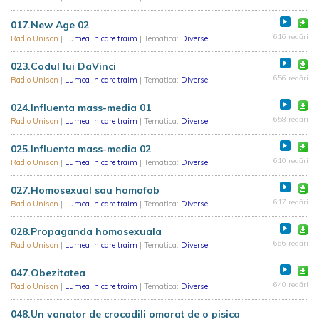
017.New Age 02
616 redări
Radio Unison
|
Lumea in care traim
| Tematica:
Diverse
023.Codul lui DaVinci
656 redări
Radio Unison
|
Lumea in care traim
| Tematica:
Diverse
024.Influenta mass-media 01
658 redări
Radio Unison
|
Lumea in care traim
| Tematica:
Diverse
025.Influenta mass-media 02
610 redări
Radio Unison
|
Lumea in care traim
| Tematica:
Diverse
027.Homosexual sau homofob
617 redări
Radio Unison
|
Lumea in care traim
| Tematica:
Diverse
028.Propaganda homosexuala
666 redări
Radio Unison
|
Lumea in care traim
| Tematica:
Diverse
047.Obezitatea
640 redări
Radio Unison
|
Lumea in care traim
| Tematica:
Diverse
048.Un vanator de crocodili omorat de o pisica