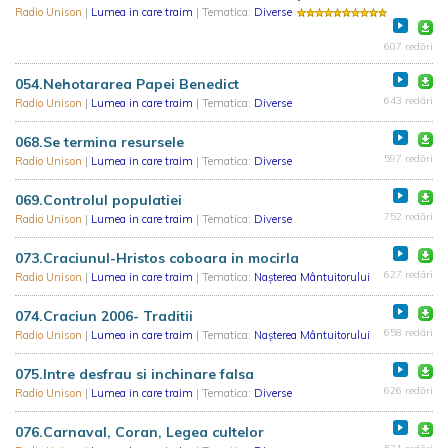
Radio Unison
|
Lumea in care traim
| Tematica:
Diverse
607 redări
054.Nehotararea Papei Benedict
643 redări
Radio Unison
|
Lumea in care traim
| Tematica:
Diverse
068.Se termina resursele
597 redări
Radio Unison
|
Lumea in care traim
| Tematica:
Diverse
069.Controlul populatiei
752 redări
Radio Unison
|
Lumea in care traim
| Tematica:
Diverse
073.Craciunul-Hristos coboara in mocirla
627 redări
Radio Unison
|
Lumea in care traim
| Tematica:
Nașterea Mântuitorului
074.Craciun 2006- Traditii
658 redări
Radio Unison
|
Lumea in care traim
| Tematica:
Nașterea Mântuitorului
075.Intre desfrau si inchinare falsa
626 redări
Radio Unison
|
Lumea in care traim
| Tematica:
Diverse
076.Carnaval, Coran, Legea cultelor