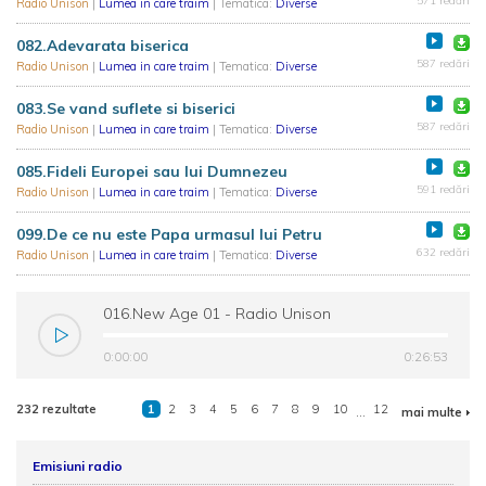
571 redări
Radio Unison
|
Lumea in care traim
| Tematica:
Diverse
082.Adevarata biserica
587 redări
Radio Unison
|
Lumea in care traim
| Tematica:
Diverse
083.Se vand suflete si biserici
587 redări
Radio Unison
|
Lumea in care traim
| Tematica:
Diverse
085.Fideli Europei sau lui Dumnezeu
591 redări
Radio Unison
|
Lumea in care traim
| Tematica:
Diverse
099.De ce nu este Papa urmasul lui Petru
632 redări
Radio Unison
|
Lumea in care traim
| Tematica:
Diverse
016.New Age 01 - Radio Unison
0:00:00
0:26:53
232 rezultate
1
2
3
4
5
6
7
8
9
10
...
12
mai multe
Emisiuni radio