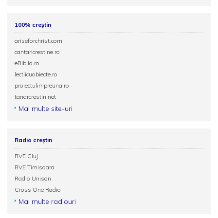
100% creștin
ariseforchrist.com
cantaricrestine.ro
eBiblia.ro
lectiicuobiecte.ro
proiectulimpreuna.ro
tanarcrestin.net
Mai multe site-uri
Radio creștin
RVE Cluj
RVE Timisoara
Radio Unison
Cross One Radio
Mai multe radiouri