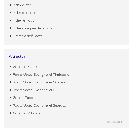
Index autori
Index alfabetic
Index tematic
Index categorii de vârstă
Ultimele adăugate
Alți autori
Gabriela Bujdei
Radio Vocea Evangheliei Timisoara
Radio Vocea Evangheliei Oradea
Radio Vocea Evangheliei Cluj
Gabriel Tudor
Radio Vocea Evangheliei Suceava
Gabriela Mihalcea
Toţi autorii