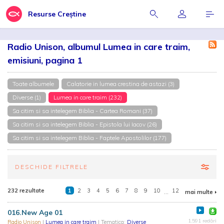
Resurse Creștine
Radio Unison, albumul Lumea in care traim,
emisiuni, pagina 1
Toate albumele
Calatorie in lumea crestina de astazi (3)
Diverse (1)
Lumea in care traim (232)
Sa citim si sa intelegem Biblia - Cartea Romani (37)
Sa citim si sa intelegem Biblia - Epistola lui Iacov (26)
Sa citim si sa intelegem Biblia - Faptele Apostolilor (177)
DESCHIDE FILTRELE
232 rezultate
1
2
3
4
5
6
7
8
9
10
...
12
mai multe
016.New Age 01
1.591 redări
Radio Unison
|
Lumea in care traim
| Tematica:
Diverse