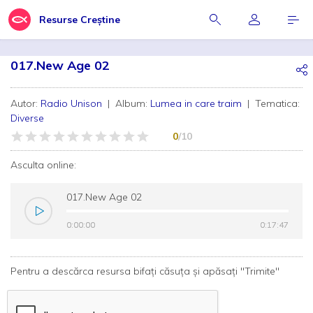
Resurse Creștine
017.New Age 02
Autor:
Radio Unison
| Album:
Lumea in care traim
| Tematica:
Diverse
0
/10
Asculta online:
017.New Age 02
0:00:00
0:00:00
0:17:47
0:17:47
Pentru a descărca resursa bifați căsuța și apăsați "Trimite"