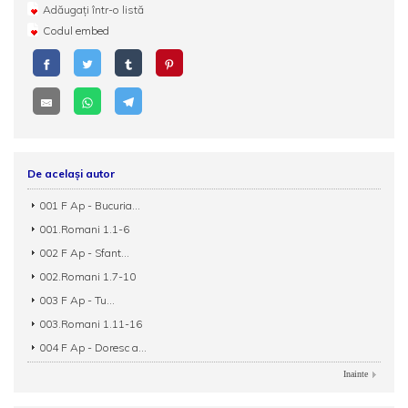
Adăugați într-o listă
Codul embed
De același autor
001 F Ap - Bucuria...
001.Romani 1.1-6
002 F Ap - Sfant...
002.Romani 1.7-10
003 F Ap - Tu...
003.Romani 1.11-16
004 F Ap - Doresc a...
Inainte