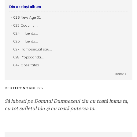
Din același album
016.New Age 01
023.Codul lui...
024.Influenta...
025.Influenta...
027.Homosexual sau...
028.Propaganda...
047.Obezitatea
Inainte
DEUTERONOMUL 6:5
Să iubeşti pe Domnul Dumnezeul tău cu toată inima ta,
cu tot sufletul tău şi cu toată puterea ta.