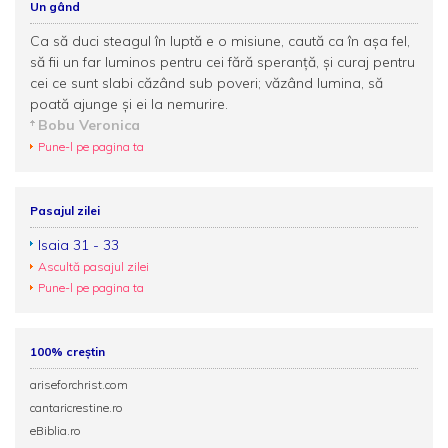
Un gând
Ca să duci steagul în luptă e o misiune, caută ca în aşa fel,
să fii un far luminos pentru cei fără speranță, şi curaj pentru
cei ce sunt slabi căzând sub poveri; văzând lumina, să
poată ajunge şi ei la nemurire.
Bobu Veronica
Pune-l pe pagina ta
Pasajul zilei
Isaia 31 - 33
Ascultă pasajul zilei
Pune-l pe pagina ta
100% creștin
ariseforchrist.com
cantaricrestine.ro
eBiblia.ro