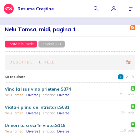
Resurse Creștine
Nelu Tomsa, midi, pagina 1
Toate albumele
Diverse (60)
DESCHIDE FILTRELE
60 rezultate
1
2
3
Vino la Isus vino prietene.S374
514 redări
Nelu Tomsa
|
Diverse
| Tematica:
Diverse
Viata-i plina de intristari.S081
164 redări
Nelu Tomsa
|
Diverse
| Tematica:
Diverse
Uneori tu crezi în viata.S118
115 redări
Nelu Tomsa
|
Diverse
| Tematica:
Diverse