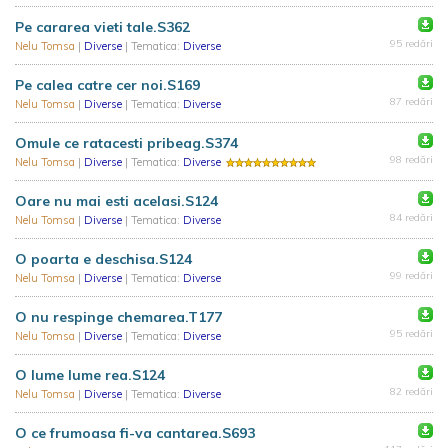
Pe cararea vieti tale.S362
95 redări
Nelu Tomsa
|
Diverse
| Tematica:
Diverse
Pe calea catre cer noi.S169
87 redări
Nelu Tomsa
|
Diverse
| Tematica:
Diverse
Omule ce ratacesti pribeag.S374
98 redări
Nelu Tomsa
|
Diverse
| Tematica:
Diverse
Oare nu mai esti acelasi.S124
84 redări
Nelu Tomsa
|
Diverse
| Tematica:
Diverse
O poarta e deschisa.S124
99 redări
Nelu Tomsa
|
Diverse
| Tematica:
Diverse
O nu respinge chemarea.T177
95 redări
Nelu Tomsa
|
Diverse
| Tematica:
Diverse
O lume lume rea.S124
82 redări
Nelu Tomsa
|
Diverse
| Tematica:
Diverse
O ce frumoasa fi-va cantarea.S693