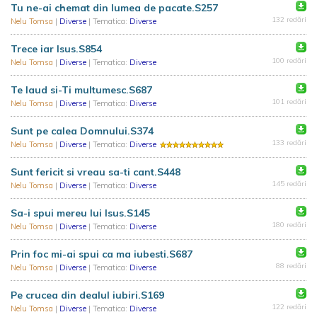
Tu ne-ai chemat din lumea de pacate.S257
132 redări
Nelu Tomsa
|
Diverse
| Tematica:
Diverse
Trece iar Isus.S854
100 redări
Nelu Tomsa
|
Diverse
| Tematica:
Diverse
Te laud si-Ti multumesc.S687
101 redări
Nelu Tomsa
|
Diverse
| Tematica:
Diverse
Sunt pe calea Domnului.S374
133 redări
Nelu Tomsa
|
Diverse
| Tematica:
Diverse
Sunt fericit si vreau sa-ti cant.S448
145 redări
Nelu Tomsa
|
Diverse
| Tematica:
Diverse
Sa-i spui mereu lui Isus.S145
180 redări
Nelu Tomsa
|
Diverse
| Tematica:
Diverse
Prin foc mi-ai spui ca ma iubesti.S687
88 redări
Nelu Tomsa
|
Diverse
| Tematica:
Diverse
Pe crucea din dealul iubiri.S169
122 redări
Nelu Tomsa
|
Diverse
| Tematica:
Diverse