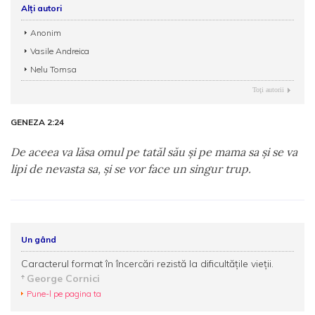
Alți autori
Anonim
Vasile Andreica
Nelu Tomsa
Toţi autorii
GENEZA 2:24
De aceea va lăsa omul pe tatăl său şi pe mama sa şi se va
lipi de nevasta sa, şi se vor face un singur trup.
Un gând
Caracterul format în încercări rezistă la dificultățile vieții.
George Cornici
Pune-l pe pagina ta