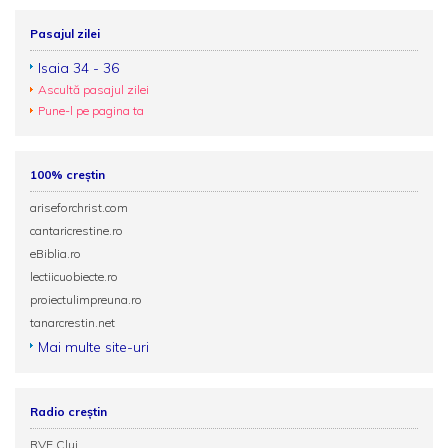
Pasajul zilei
Isaia 34 - 36
Ascultă pasajul zilei
Pune-l pe pagina ta
100% creștin
ariseforchrist.com
cantaricrestine.ro
eBiblia.ro
lectiicuobiecte.ro
proiectulimpreuna.ro
tanarcrestin.net
Mai multe site-uri
Radio creștin
RVE Cluj