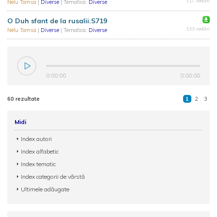
117 redări
Nelu Tomsa
|
Diverse
| Tematica:
Diverse
O Duh sfant de la rusalii.S719
133 redări
Nelu Tomsa
|
Diverse
| Tematica:
Diverse
0:00:00
0:00:00
60 rezultate
1
2
3
Midi
Index autori
Index alfabetic
Index tematic
Index categorii de vârstă
Ultimele adăugate