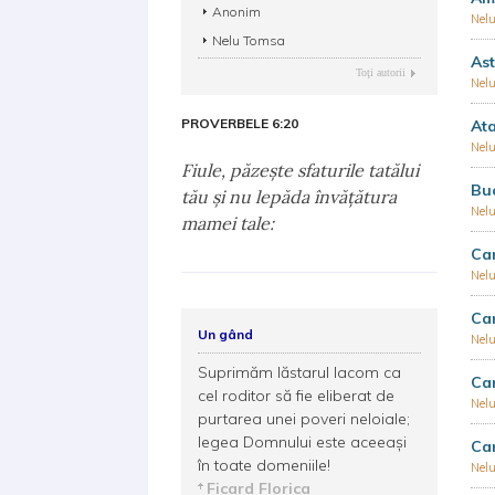
Anonim
Nel
Nelu Tomsa
Ast
Toţi autorii
Nel
PROVERBELE 6:20
Ata
Nel
Fiule, păzeşte sfaturile tatălui
Buc
tău şi nu lepăda învăţătura
Nel
mamei tale:
Can
Nel
Can
Un gând
Nel
Suprimăm lăstarul lacom ca
Can
cel roditor să fie eliberat de
Nel
purtarea unei poveri neloiale;
legea Domnului este aceeaşi
Ca
în toate domeniile!
Nel
Ficard Florica