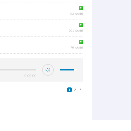
92 redări
101 redări
76 redări
0:00:00
1
2
3