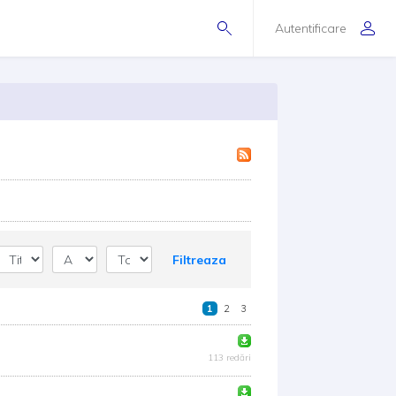
Autentificare
Filtreaza
1
2
3
113 redări