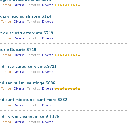
u Tomsa
|
Diverse
| Tematica:
Diverse
azi vreau sa sti sora.S124
u Tomsa
|
Diverse
| Tematica:
Diverse
t de scurta este viata.S719
u Tomsa
|
Diverse
| Tematica:
Diverse
urie Bucurie.S719
u Tomsa
|
Diverse
| Tematica:
Diverse
d incercarea care vine.S711
u Tomsa
|
Diverse
| Tematica:
Diverse
d seninul mi se stinge.S686
u Tomsa
|
Diverse
| Tematica:
Diverse
d sunt mic atunci sunt mare.S332
u Tomsa
|
Diverse
| Tematica:
Diverse
nd Te-am chemat in cant.T175
u Tomsa
|
Diverse
| Tematica:
Diverse