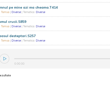
mnul pe mine azi ma cheama.T414
u Tomsa
|
Diverse
| Tematica:
Diverse
mul crucii.S859
u Tomsa
|
Diverse
| Tematica:
Diverse
easul desteptari.S257
u Tomsa
|
Diverse
| Tematica:
Diverse
0:00:00
rezultate