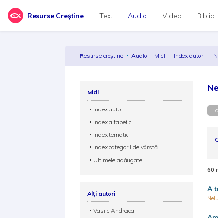
Resurse Creștine
Text
Audio
Video
Biblia
Resurse creștine
Audio
Midi
Index autori
N
Ne
Midi
Index autori
To
Index alfabetic
Index tematic
C
Index categorii de vârstă
Ultimele adăugate
60 
A t
Alți autori
Nel
Vasile Andreica
Ama