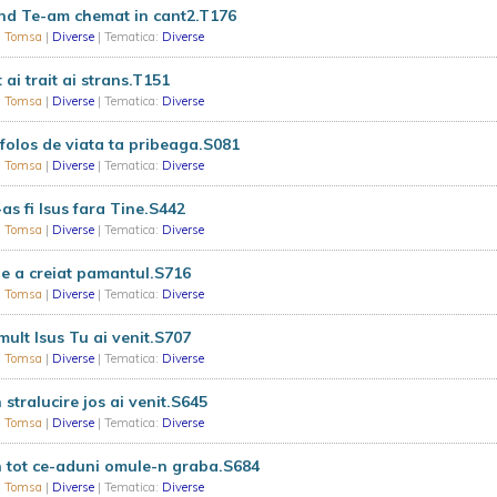
nd Te-am chemat in cant2.T176
u Tomsa
|
Diverse
| Tematica:
Diverse
 ai trait ai strans.T151
u Tomsa
|
Diverse
| Tematica:
Diverse
folos de viata ta pribeaga.S081
u Tomsa
|
Diverse
| Tematica:
Diverse
as fi Isus fara Tine.S442
u Tomsa
|
Diverse
| Tematica:
Diverse
e a creiat pamantul.S716
u Tomsa
|
Diverse
| Tematica:
Diverse
ult Isus Tu ai venit.S707
u Tomsa
|
Diverse
| Tematica:
Diverse
 stralucire jos ai venit.S645
u Tomsa
|
Diverse
| Tematica:
Diverse
 tot ce-aduni omule-n graba.S684
u Tomsa
|
Diverse
| Tematica:
Diverse