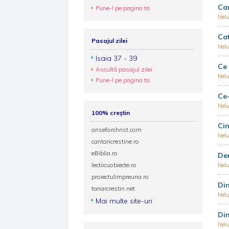
Ca
Pune-l pe pagina ta
Nel
Cat
Pasajul zilei
Nel
Isaia 37 - 39
Ce 
Ascultă pasajul zilei
Nel
Pune-l pe pagina ta
Ce-
Nel
100% creștin
Cin
ariseforchrist.com
Nel
cantaricrestine.ro
eBiblia.ro
Dem
lectiicuobiecte.ro
Nel
proiectulimpreuna.ro
Din
tanarcrestin.net
Nel
Mai multe site-uri
Din
Nel