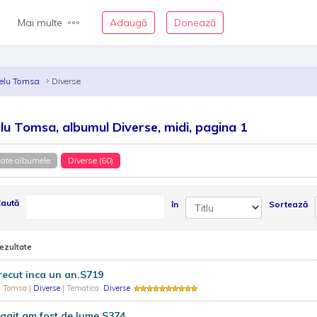
Mai multe
Adaugă
Donează
elu Tomsa
Diverse
lu Tomsa, albumul Diverse, midi, pagina 1
ate albumele
Diverse (60)
aută
în
Sortează
rezultate
recut inca un an.S719
u Tomsa
|
Diverse
| Tematica:
Diverse
git am fost de lume.S374