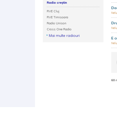
Radio creștin
Do
RVE Cluj
Nel
RVE Timisoara
Dru
Radio Unison
Nel
Cross One Radio
Mai multe radiouri
E c
Nel
60 