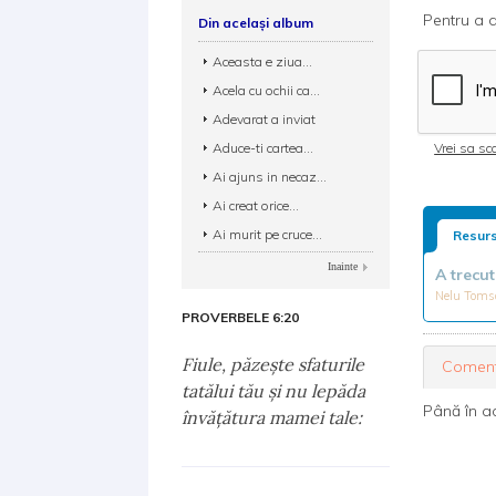
Pentru a d
Din același album
Aceasta e ziua...
Acela cu ochii ca...
Adevarat a inviat
Aduce-ti cartea...
Vrei sa sca
Ai ajuns in necaz...
Ai creat orice...
Ai murit pe cruce...
Resurs
Inainte
A trecu
Nelu Tom
PROVERBELE 6:20
Fiule, păzeşte sfaturile
Coment
tatălui tău şi nu lepăda
Până în a
învăţătura mamei tale: