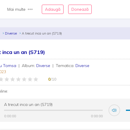
Mai multe
Adaugă
Donează
a
Diverse
A trecut inca un an (S719)
t inca un an (S719)
lu Tomsa
| Album:
Diverse
| Tematica:
Diverse
023
0
/10
nline:
A trecut inca un an (S719)
0:00:00
0:00:00
0:00:00
0:00:00