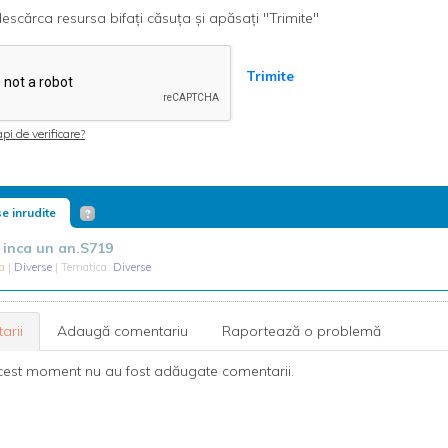
escărca resursa bifați căsuța și apăsați "Trimite"
Trimite
pi de verificare?
e inrudite
t inca un an.S719
sa
|
Diverse
| Tematica:
Diverse
arii
Adaugă comentariu
Raportează o problemă
cest moment nu au fost adăugate comentarii.