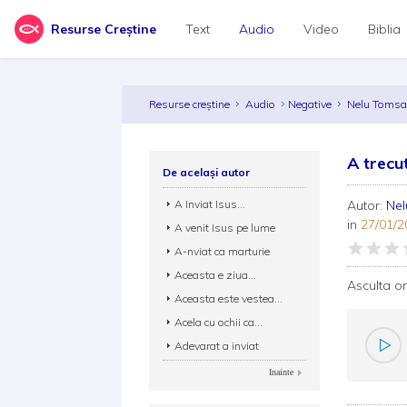
Resurse Creștine
Text
Audio
Video
Biblia
Resurse creștine
Audio
Negative
Nelu Toms
A trecu
De același autor
A Inviat Isus...
Autor:
Ne
in
27/01/2
A venit Isus pe lume
A-nviat ca marturie
Aceasta e ziua...
Asculta o
Aceasta este vestea...
Acela cu ochii ca...
Adevarat a inviat
Inainte