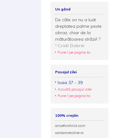
Un gând
De câte ori nu a luat
dreptatea palme peste
obraz, chiar de la
mãturãtoarea strãzii! ?
Cristi Dobrei
Pune-l pe pagina ta
Pasajul zilei
Isaia 37 - 39
Ascultă pasajul zilei
Pune-l pe pagina ta
100% creștin
ariseforchrist.com
cantaricrestine.ro