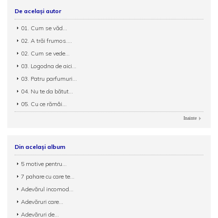
De același autor
01. Cum se văd...
02. A trăi frumos....
02. Cum se vede...
03. Logodna de aici...
03. Patru parfumuri...
04. Nu te da bătut...
05. Cu ce rămâi...
Inainte
Din același album
5 motive pentru...
7 pahare cu care te...
Adevărul incomod...
Adevăruri care...
Adevăruri de...