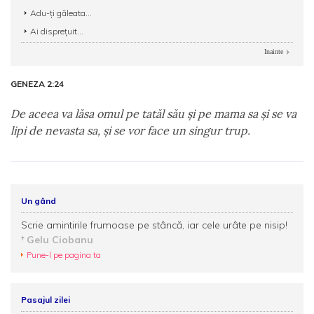
Adu-ți găleata...
Ai disprețuit...
Inainte
GENEZA 2:24
De aceea va lăsa omul pe tatăl său şi pe mama sa şi se va
lipi de nevasta sa, şi se vor face un singur trup.
Un gând
Scrie amintirile frumoase pe stâncă, iar cele urâte pe nisip!
Gelu Ciobanu
Pune-l pe pagina ta
Pasajul zilei