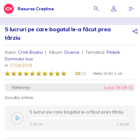
Resurse Creștine
5 lucruri pe care bogatul le-a făcut prea
târziu
Autor:
Cristi Boariu
| Album:
Diverse
| Tematica:
Pildele
Domnului Isus
in
27/04/2018
10
/10
Media
10
din
1 vot
Referințe
Luca 16:19-31
Asculta online:
5 lucruri pe care bogatul le-a făcut prea târziu
0:00:00
0:00:00
1:29:06
1:29:06