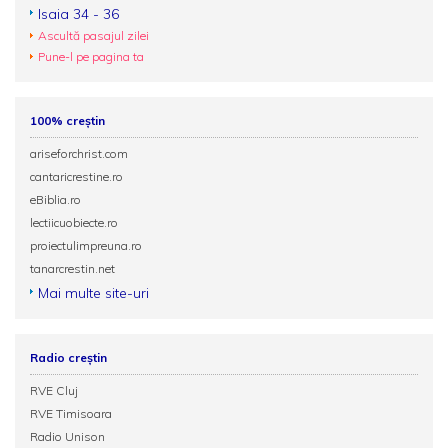
Isaia 34 - 36
Ascultă pasajul zilei
Pune-l pe pagina ta
100% creștin
ariseforchrist.com
cantaricrestine.ro
eBiblia.ro
lectiicuobiecte.ro
proiectulimpreuna.ro
tanarcrestin.net
Mai multe site-uri
Radio creștin
RVE Cluj
RVE Timisoara
Radio Unison