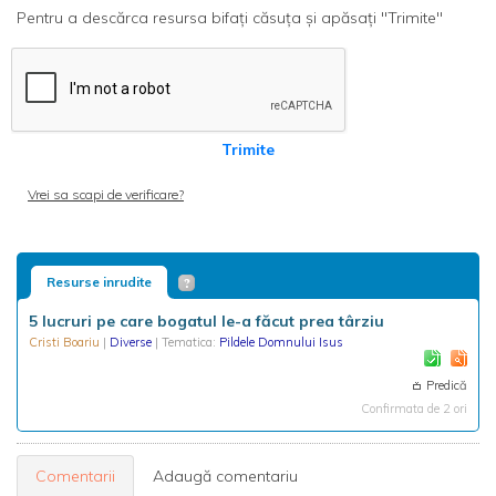
Pentru a descărca resursa bifați căsuța și apăsați "Trimite"
Trimite
Vrei sa scapi de verificare?
Resurse inrudite
5 lucruri pe care bogatul le-a făcut prea târziu
Cristi Boariu
|
Diverse
| Tematica:
Pildele Domnului Isus
Predică
Confirmata de 2 ori
Comentarii
Adaugă comentariu