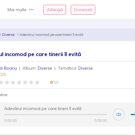
Mai multe
Adaugă
Donează
Diverse
Adevărul incomod pe care tinerii îl evită
 incomod pe care tinerii îl evită
sti Boariu
| Album:
Diverse
| Tematica:
Diverse
025
0
/10
nline:
Adevărul incomod pe care tinerii îl evită
0:00:00
0:00:00
0:00:00
0:00:00