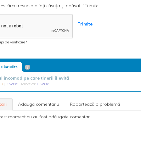
escărca resursa bifați căsuța și apăsați "Trimite"
Trimite
pi de verificare?
e inrudite
 incomod pe care tinerii îl evită
riu
|
Diverse
| Tematica:
Diverse
arii
Adaugă comentariu
Raportează o problemă
cest moment nu au fost adăugate comentarii.