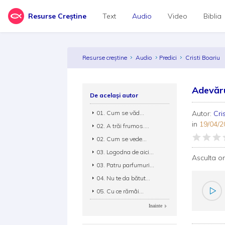
Resurse Creștine
Text
Audio
Video
Biblia
Resurse creștine
Audio
Predici
Cristi Boariu
Adevărul
De același autor
01. Cum se văd...
Autor:
Cri
in
19/04/2
02. A trăi frumos....
02. Cum se vede...
03. Logodna de aici...
Asculta o
03. Patru parfumuri...
04. Nu te da bătut...
05. Cu ce rămâi...
Inainte