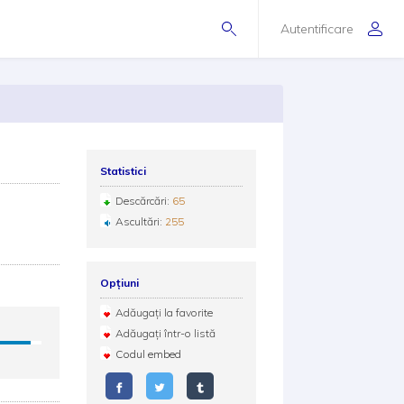
Autentificare
Statistici
Descărcări:
65
Ascultări:
255
Opțiuni
Adăugați la favorite
Adăugați într-o listă
Codul embed