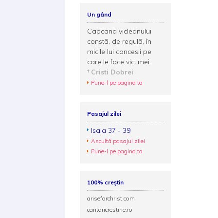
Un gând
Capcana vicleanului
constã, de regulã, în
micile lui concesii pe
care le face victimei.
Cristi Dobrei
Pune-l pe pagina ta
Pasajul zilei
Isaia 37 - 39
Ascultă pasajul zilei
Pune-l pe pagina ta
100% creștin
ariseforchrist.com
cantaricrestine.ro