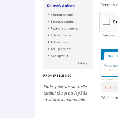
Pentru a d
Din același album
5 lucruri pe care...
5 motive pentru...
7 pahare cu care te...
Adevăruri care...
Vrei sa sca
Adevăruri de...
Adu-ți găleata...
Ai disprețuit...
Resurs
Inainte
Adevărul
Cristi Boa
PROVERBELE 6:20
Fiule, păzeşte sfaturile
Coment
tatălui tău şi nu lepăda
Până în a
învăţătura mamei tale: