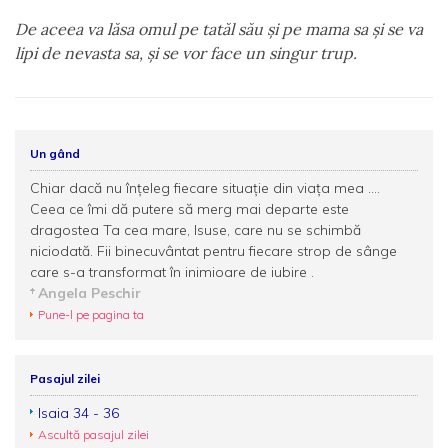
De aceea va lăsa omul pe tatăl său şi pe mama sa şi se va
lipi de nevasta sa, şi se vor face un singur trup.
Un gând
Chiar dacă nu înţeleg fiecare situaţie din viaţa mea ....
Ceea ce îmi dă putere să merg mai departe este
dragostea Ta cea mare, Isuse, care nu se schimbă
niciodată. Fii binecuvântat pentru fiecare strop de sânge
care s-a transformat în inimioare de iubire .
Angela Peschir
Pune-l pe pagina ta
Pasajul zilei
Isaia 34 - 36
Ascultă pasajul zilei