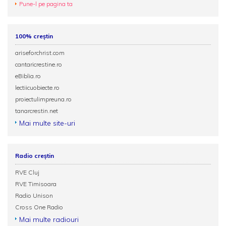
Pune-l pe pagina ta
100% creștin
ariseforchrist.com
cantaricrestine.ro
eBiblia.ro
lectiicuobiecte.ro
proiectulimpreuna.ro
tanarcrestin.net
Mai multe site-uri
Radio creștin
RVE Cluj
RVE Timisoara
Radio Unison
Cross One Radio
Mai multe radiouri