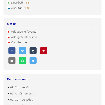
Descărcări:
55
Ascultări:
189
Opțiuni
Adăugați la favorite
Adăugați într-o listă
Codul embed
De același autor
01. Cum se văd...
02. A trăi frumos....
02. Cum se vede...