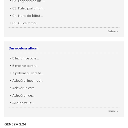
03. Logodna de aici...
03. Patru parfumuri...
04. Nu te da bătut...
05. Cu ce rămâi...
Inainte
Din același album
5 lucruri pe care...
5 motive pentru...
7 pahare cu care te...
Adevărul incomod...
Adevăruri care...
Adevăruri de...
Ai disprețuit...
Inainte
GENEZA 2:24