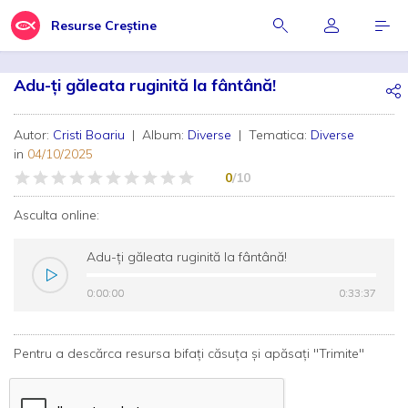
Resurse Creștine
Adu-ți găleata ruginită la fântână!
Autor:
Cristi Boariu
| Album:
Diverse
| Tematica:
Diverse
in
04/10/2025
0
/10
Asculta online:
Adu-ți găleata ruginită la fântână!
0:00:00
0:00:00
0:33:37
0:33:37
Pentru a descărca resursa bifați căsuța și apăsați "Trimite"