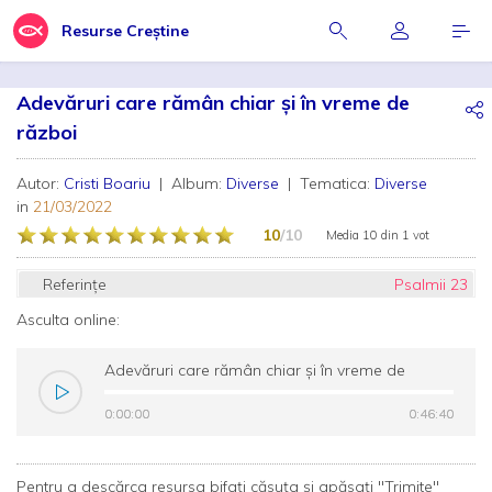
Resurse Creștine
Adevăruri care rămân chiar şi în vreme de
război
Autor:
Cristi Boariu
| Album:
Diverse
| Tematica:
Diverse
in
21/03/2022
10
/10
Media
10
din
1 vot
Referințe
Psalmii 23
Asculta online:
Adevăruri care rămân chiar şi în vreme de
război
0:00:00
0:00:00
0:46:40
0:46:40
Pentru a descărca resursa bifați căsuța și apăsați "Trimite"