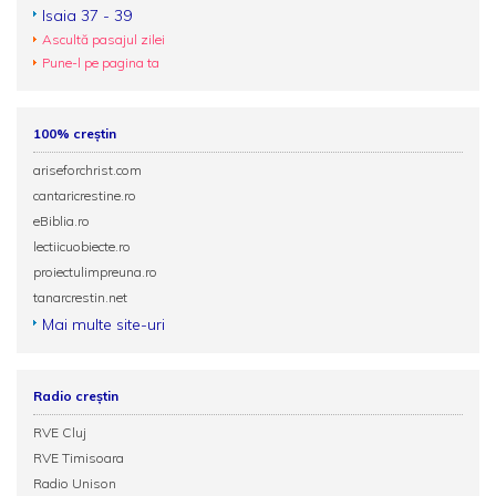
Isaia 37 - 39
Ascultă pasajul zilei
Pune-l pe pagina ta
100% creștin
ariseforchrist.com
cantaricrestine.ro
eBiblia.ro
lectiicuobiecte.ro
proiectulimpreuna.ro
tanarcrestin.net
Mai multe site-uri
Radio creștin
RVE Cluj
RVE Timisoara
Radio Unison