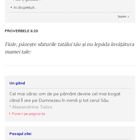
Ai disprețuit...
Inainte
PROVERBELE 6:20
Fiule, păzeşte sfaturile tatălui tău şi nu lepăda învăţătura
mamei tale:
Un gând
Cel mai sărac om de pe pământ devine cel mai bogat
când Îl are pe Dumnezeu în inimă și tot cerul Său.
Alexandrina Tulics
Pune-l pe pagina ta
Pasajul zilei