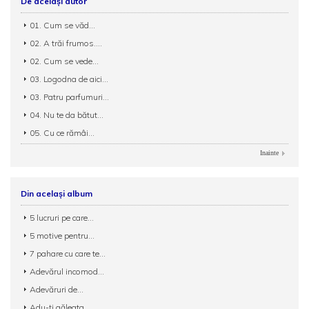
De același autor
01. Cum se văd...
02. A trăi frumos....
02. Cum se vede...
03. Logodna de aici...
03. Patru parfumuri...
04. Nu te da bătut...
05. Cu ce rămâi...
Inainte
Din același album
5 lucruri pe care...
5 motive pentru...
7 pahare cu care te...
Adevărul incomod...
Adevăruri de...
Adu-ți găleata...