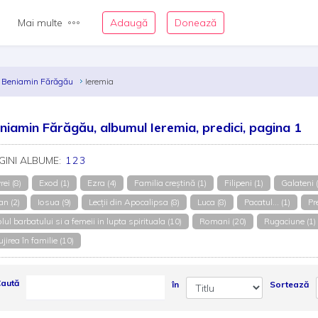
Mai multe
Adaugă
Donează
Beniamin Fărăgău
Ieremia
niamin Fărăgău, albumul Ieremia, predici, pagina 1
GINI ALBUME:
1
2
3
rei (8)
Exod (1)
Ezra (4)
Familia creștină (1)
Filipeni (1)
Galateni 
an (2)
Iosua (9)
Lecții din Apocalipsa (8)
Luca (8)
Pacatul... (1)
Pr
lul barbatului si a femeii in lupta spirituala (10)
Romani (20)
Rugaciune (1)
ujirea în familie (10)
aută
în
Sortează