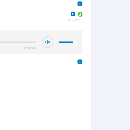
1
1.502 redări
0:00:00
1