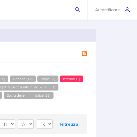
Autentificare
(16)
Genesa (12)
Hagai (2)
Ieremia (1)
egatire pentru intalnirea Mirelui (1)
Scara devenirii hristice (13)
Filtreaza