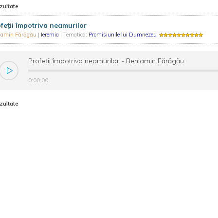
zultate
feții împotriva neamurilor
iamin Fărăgău
|
Ieremia
| Tematica:
Promisiunile lui Dumnezeu
Profeții împotriva neamurilor - Beniamin Fărăgău
0:00:00
zultate