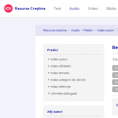
Resurse Creștine
Text
Audio
Video
Biblia
Resurse creștine
Audio
Predici
Index autori
Be
Predici
Index autori
PA
Index alfabetic
Ev
Index tematic
Io
Index categorii de vârstă
Ro
Index referințe
Sl
Ultimele adăugate
C
Alți autori