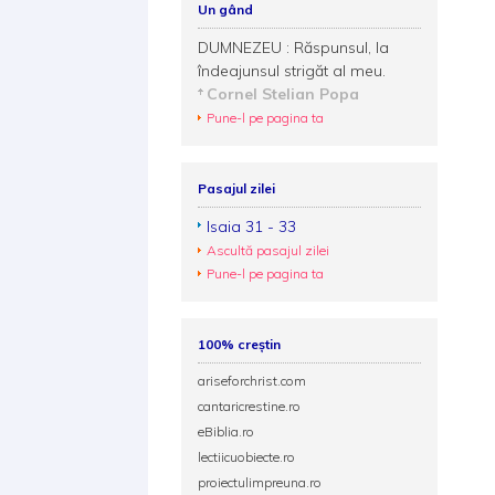
Un gând
DUMNEZEU : Răspunsul, la
îndeajunsul strigăt al meu.
Cornel Stelian Popa
Pune-l pe pagina ta
Pasajul zilei
Isaia 31 - 33
Ascultă pasajul zilei
Pune-l pe pagina ta
100% creștin
ariseforchrist.com
cantaricrestine.ro
eBiblia.ro
lectiicuobiecte.ro
proiectulimpreuna.ro