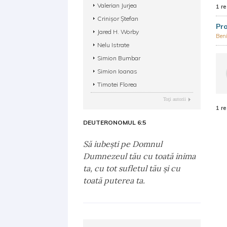
Valerian Jurjea
1 re
Crinișor Ștefan
Pro
Jared H. Worby
Ben
Nelu Istrate
Simion Bumbar
Simion Ioanas
Timotei Florea
Toţi autorii
1 re
DEUTERONOMUL 6:5
Să iubeşti pe Domnul
Dumnezeul tău cu toată inima
ta, cu tot sufletul tău şi cu
toată puterea ta.