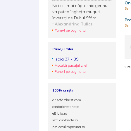
Ono
Nici cel mai năprasnic ger nu
Ben
va putea îngheța mugurii
înverziți de Duhul Sfânt...
Pro
Alexandrina Tulics
Ben
Pune-l pe pagina ta
Pasajul zilei
Isaia 37 - 39
Ascultă pasajul zilei
9 re
Pune-l pe pagina ta
100% creștin
ariseforchrist.com
cantaricrestine.ro
eBiblia.ro
lectiicuobiecte.ro
proiectulimpreuna.ro