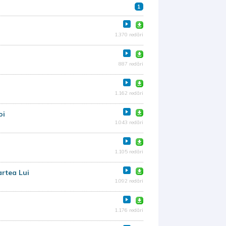
1
1.370 redări
887 redări
1.162 redări
oi
1.043 redări
1.105 redări
rtea Lui
1.092 redări
1.176 redări