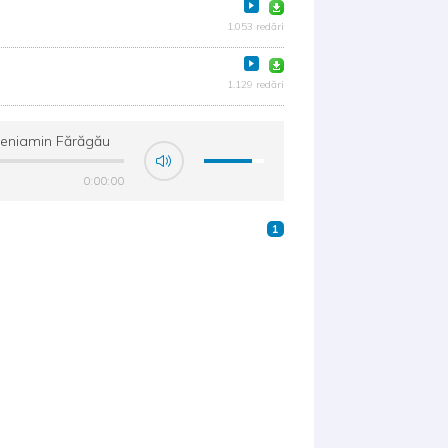
1.053 redări
1.129 redări
- Beniamin Fărăgău
0:00:00
1