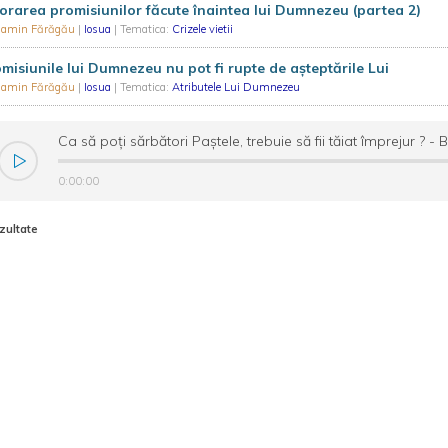
rarea promisiunilor făcute înaintea lui Dumnezeu (partea 2)
iamin Fărăgău
|
Iosua
| Tematica:
Crizele vietii
misiunile lui Dumnezeu nu pot fi rupte de așteptările Lui
iamin Fărăgău
|
Iosua
| Tematica:
Atributele Lui Dumnezeu
Ca să poți sărbători Paștele, trebuie să fii tăiat împrejur ? 
0:00:00
zultate