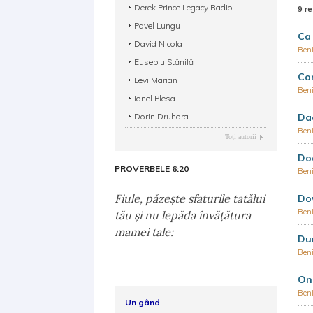
Derek Prince Legacy Radio
9 re
Pavel Lungu
Ca 
David Nicola
Ben
Eusebiu Stănilă
Co
Levi Marian
Ben
Ionel Plesa
Dorin Druhora
Dac
Ben
Toţi autorii
Doa
PROVERBELE 6:20
Ben
Fiule, păzeşte sfaturile tatălui
Dov
Ben
tău şi nu lepăda învăţătura
mamei tale:
Dum
Ben
Ono
Ben
Un gând