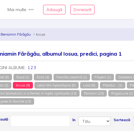
Mai multe
Adaugă
Donează
Beniamin Fărăgău
Iosua
niamin Fărăgău, albumul Iosua, predici, pagina 1
GINI ALBUME:
1
2
3
rei (8)
Exod (1)
Ezra (4)
Familia creștină (1)
Filipeni (1)
Galateni 
an (2)
Iosua (9)
Lecții din Apocalipsa (8)
Luca (8)
Pacatul... (1)
Pr
lul barbatului si a femeii in lupta spirituala (10)
Romani (20)
Rugaciune (1)
ujirea în familie (10)
aută
în
Sortează