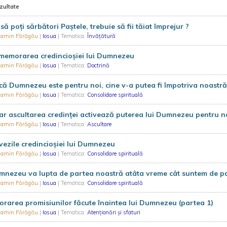
zultate
să poți sărbători Paștele, trebuie să fii tăiat împrejur ?
iamin Fărăgău
|
Iosua
| Tematica:
Învățătură
memorarea credincioșiei lui Dumnezeu
iamin Fărăgău
|
Iosua
| Tematica:
Doctrină
ă Dumnezeu este pentru noi, cine v-a putea fi împotriva noastră
iamin Fărăgău
|
Iosua
| Tematica:
Consolidare spirituală
r ascultarea credinței activează puterea lui Dumnezeu pentru n
iamin Fărăgău
|
Iosua
| Tematica:
Ascultare
ezile credincioșiei lui Dumnezeu
iamin Fărăgău
|
Iosua
| Tematica:
Consolidare spirituală
nezeu va lupta de partea noastră atâta vreme cât suntem de pa
iamin Fărăgău
|
Iosua
| Tematica:
Consolidare spirituală
rarea promisiunilor făcute înaintea lui Dumnezeu (partea 1)
iamin Fărăgău
|
Iosua
| Tematica:
Atenționări și sfaturi