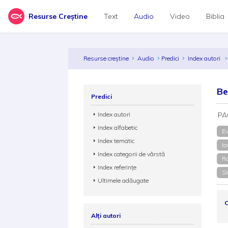
Resurse Creștine
Text
Audio
Video
Biblia
Resurse creștine
Audio
Predici
Index autori
Be
Predici
Index autori
PA
Index alfabetic
Ev
Index tematic
Io
Index categorii de vârstă
Ro
Index referințe
Sl
Ultimele adăugate
C
Alți autori