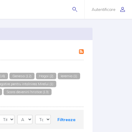
Autentificare
(16)
Genesa (12)
Hagai (2)
Ieremia (1)
egatire pentru intalnirea Mirelui (1)
Scara devenirii hristice (13)
Filtreaza