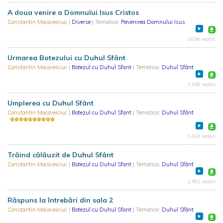
A doua venire a Domnului Isus Cristos
Constantin Macoveiciuc
|
Diverse
| Tematica:
Revenirea Domnului Isus
2.036 redări
Urmarea Botezului cu Duhul Sfânt
Constantin Macoveiciuc
|
Botezul cu Duhul Sfant
| Tematica:
Duhul Sfânt
1.358 redări
Umplerea cu Duhul Sfânt
Constantin Macoveiciuc
|
Botezul cu Duhul Sfant
| Tematica:
Duhul Sfânt
1.433 redări
Trăind călăuzit de Duhul Sfânt
Constantin Macoveiciuc
|
Botezul cu Duhul Sfant
| Tematica:
Duhul Sfânt
1.362 redări
Răspuns la întrebări din sala 2
Constantin Macoveiciuc
|
Botezul cu Duhul Sfant
| Tematica:
Duhul Sfânt