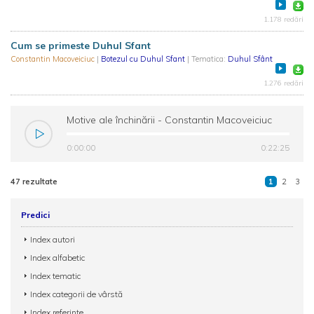
1.178 redări
Cum se primeste Duhul Sfant
Constantin Macoveiciuc
|
Botezul cu Duhul Sfant
| Tematica:
Duhul Sfânt
1.276 redări
Motive ale închinării - Constantin Macoveiciuc
0:00:00
0:22:25
47 rezultate
1
2
3
Predici
Index autori
Index alfabetic
Index tematic
Index categorii de vârstă
Index referințe