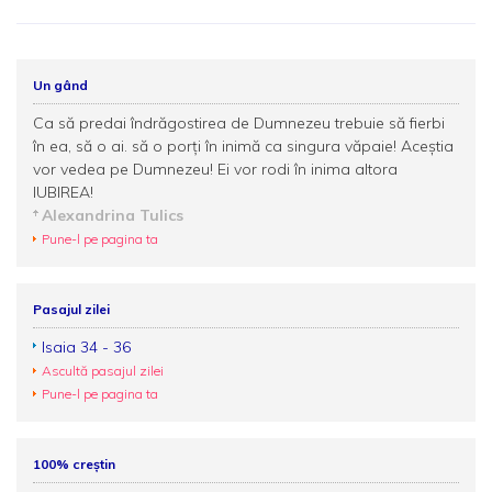
Un gând
Ca să predai îndrăgostirea de Dumnezeu trebuie să fierbi
în ea, să o ai. să o porți în inimă ca singura văpaie! Aceștia
vor vedea pe Dumnezeu! Ei vor rodi în inima altora
IUBIREA!
Alexandrina Tulics
Pune-l pe pagina ta
Pasajul zilei
Isaia 34 - 36
Ascultă pasajul zilei
Pune-l pe pagina ta
100% creștin