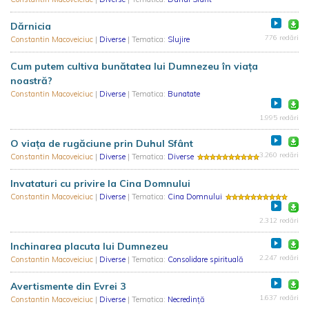
Dărnicia
776 redări
Constantin Macoveiciuc
|
Diverse
| Tematica:
Slujire
Cum putem cultiva bunătatea lui Dumnezeu în viața
noastră?
Constantin Macoveiciuc
|
Diverse
| Tematica:
Bunatate
1.995 redări
O viața de rugăciune prin Duhul Sfânt
3.260 redări
Constantin Macoveiciuc
|
Diverse
| Tematica:
Diverse
Invataturi cu privire la Cina Domnului
Constantin Macoveiciuc
|
Diverse
| Tematica:
Cina Domnului
2.312 redări
Inchinarea placuta lui Dumnezeu
2.247 redări
Constantin Macoveiciuc
|
Diverse
| Tematica:
Consolidare spirituală
Avertismente din Evrei 3
1.637 redări
Constantin Macoveiciuc
|
Diverse
| Tematica:
Necredință