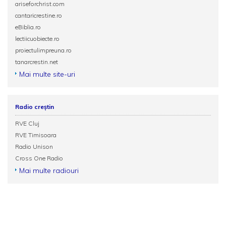
ariseforchrist.com
cantaricrestine.ro
eBiblia.ro
lectiicuobiecte.ro
proiectulimpreuna.ro
tanarcrestin.net
Mai multe site-uri
Radio creștin
RVE Cluj
RVE Timisoara
Radio Unison
Cross One Radio
Mai multe radiouri