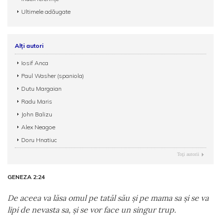
Ultimele adăugate
Alți autori
Iosif Anca
Paul Washer (spaniola)
Dutu Margaian
Radu Maris
John Balizu
Alex Neagoe
Doru Hnatiuc
Toţi autorii
GENEZA 2:24
De aceea va lăsa omul pe tatăl său şi pe mama sa şi se va
lipi de nevasta sa, şi se vor face un singur trup.