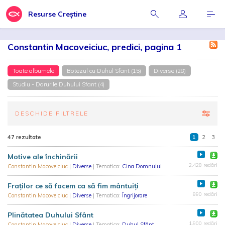
Resurse Creștine
Constantin Macoveiciuc, predici, pagina 1
Toate albumele
Botezul cu Duhul Sfant (15)
Diverse (28)
Studiu - Darurile Duhului Sfant (4)
DESCHIDE FILTRELE
47 rezultate
1
2
3
Motive ale închinării
2.428 redări
Constantin Macoveiciuc
|
Diverse
| Tematica:
Cina Domnului
Fraţilor ce să facem ca să fim mântuiţi
890 redări
Constantin Macoveiciuc
|
Diverse
| Tematica:
Îngrijorare
Plinătatea Duhului Sfânt
1.900 redări
Constantin Macoveiciuc
|
Diverse
| Tematica:
Duhul Sfânt