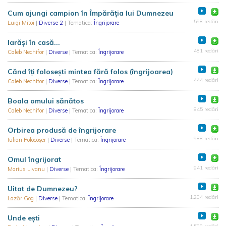
Cum ajungi campion în Împărăția lui Dumnezeu
598 redări
Luigi Mitoi
|
Diverse 2
| Tematica:
Îngrijorare
Iarăși în casă...
481 redări
Caleb Nechifor
|
Diverse
| Tematica:
Îngrijorare
Cănd îți folosești mintea fără folos (îngrijoarea)
444 redări
Caleb Nechifor
|
Diverse
| Tematica:
Îngrijorare
Boala omului sănătos
845 redări
Caleb Nechifor
|
Diverse
| Tematica:
Îngrijorare
Orbirea produsă de îngrijorare
988 redări
Iulian Polocoșer
|
Diverse
| Tematica:
Îngrijorare
Omul îngrijorat
941 redări
Marius Livanu
|
Diverse
| Tematica:
Îngrijorare
Uitat de Dumnezeu?
1.204 redări
Lazăr Gog
|
Diverse
| Tematica:
Îngrijorare
Unde ești