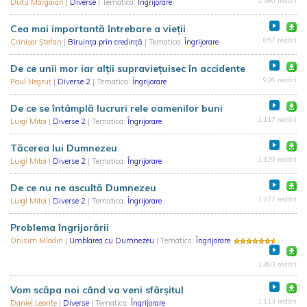
1.580 redări
Dutu Margaian
|
Diverse
| Tematica:
Îngrijorare
Cea mai importantă întrebare a vieții
857 redări
Crinișor Ștefan
|
Biruința prin credință
| Tematica:
Îngrijorare
De ce unii mor iar alții supraviețuisec în accidente
926 redări
Paul Negruț
|
Diverse 2
| Tematica:
Îngrijorare
De ce se întâmplă lucruri rele oamenilor buni
1.117 redări
Luigi Mitoi
|
Diverse 2
| Tematica:
Îngrijorare
Tăcerea lui Dumnezeu
1.129 redări
Luigi Mitoi
|
Diverse 2
| Tematica:
Îngrijorare
De ce nu ne ascultă Dumnezeu
1.277 redări
Luigi Mitoi
|
Diverse 2
| Tematica:
Îngrijorare
Problema îngrijorării
Onisim Mladin
|
Umblarea cu Dumnezeu
| Tematica:
Îngrijorare
1.493 redări
Vom scăpa noi când va veni sfârşitul
1.113 redări
Daniel Leonte
|
Diverse
| Tematica:
Îngrijorare