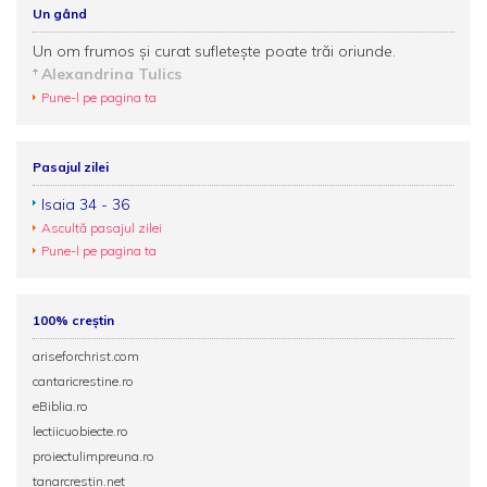
Un gând
Un om frumos și curat sufletește poate trăi oriunde.
Alexandrina Tulics
Pune-l pe pagina ta
Pasajul zilei
Isaia 34 - 36
Ascultă pasajul zilei
Pune-l pe pagina ta
100% creștin
ariseforchrist.com
cantaricrestine.ro
eBiblia.ro
lectiicuobiecte.ro
proiectulimpreuna.ro
tanarcrestin.net