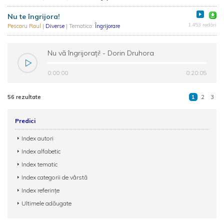
Nu te îngrijora!
1.453 redări
Pescaru Raul
|
Diverse
| Tematica:
Îngrijorare
Nu vă îngrijorați! - Dorin Druhora
0:00:00
0:20:05
56 rezultate
1
2
3
Predici
Index autori
Index alfabetic
Index tematic
Index categorii de vârstă
Index referințe
Ultimele adăugate