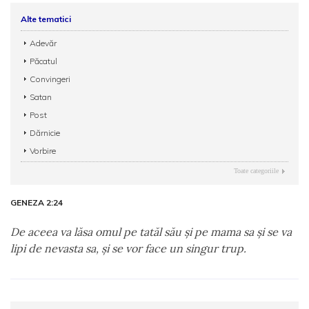
Alte tematici
Adevăr
Păcatul
Convingeri
Satan
Post
Dărnicie
Vorbire
Toate categoriile
GENEZA 2:24
De aceea va lăsa omul pe tatăl său şi pe mama sa şi se va
lipi de nevasta sa, şi se vor face un singur trup.