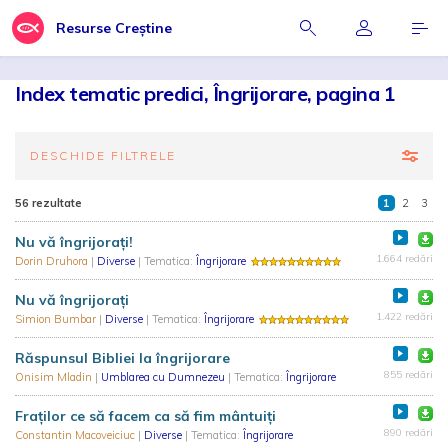
Resurse Creștine
Index tematic predici, Îngrijorare, pagina 1
DESCHIDE FILTRELE
56 rezultate
1
2
3
Nu vă îngrijorați!
1.664 redări
Dorin Druhora
|
Diverse
| Tematica:
Îngrijorare
Nu vă îngrijorați
1.422 redări
Simion Bumbar
|
Diverse
| Tematica:
Îngrijorare
Răspunsul Bibliei la îngrijorare
855 redări
Onisim Mladin
|
Umblarea cu Dumnezeu
| Tematica:
Îngrijorare
Fraţilor ce să facem ca să fim mântuiţi
890 redări
Constantin Macoveiciuc
|
Diverse
| Tematica:
Îngrijorare