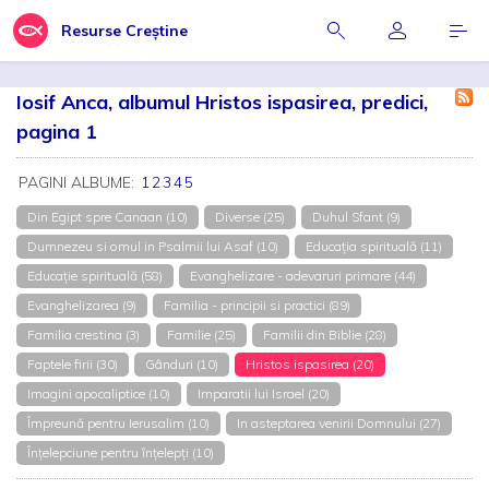
Resurse Creștine
Iosif Anca, albumul Hristos ispasirea, predici,
pagina 1
PAGINI ALBUME:
1
2
3
4
5
Din Egipt spre Canaan (10)
Diverse (25)
Duhul Sfant (9)
Dumnezeu si omul in Psalmii lui Asaf (10)
Educația spirituală (11)
Educație spirituală (58)
Evanghelizare - adevaruri primare (44)
Evanghelizarea (9)
Familia - principii si practici (89)
Familia crestina (3)
Familie (25)
Familii din Biblie (28)
Faptele firii (30)
Gânduri (10)
Hristos ispasirea (20)
Imagini apocaliptice (10)
Imparatii lui Israel (20)
Împreună pentru Ierusalim (10)
In asteptarea venirii Domnului (27)
Înțelepciune pentru înțelepți (10)