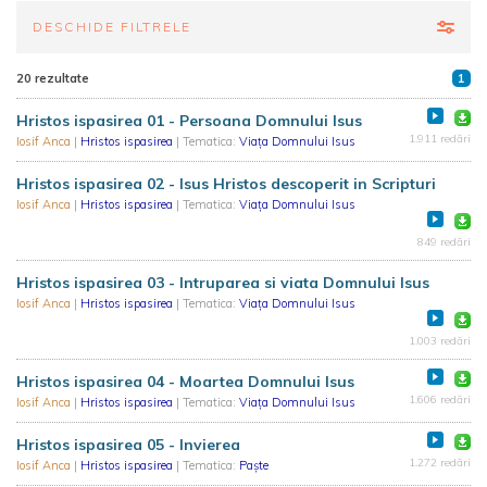
DESCHIDE FILTRELE
20 rezultate
1
Hristos ispasirea 01 - Persoana Domnului Isus
1.911 redări
Iosif Anca
|
Hristos ispasirea
| Tematica:
Viața Domnului Isus
Hristos ispasirea 02 - Isus Hristos descoperit in Scripturi
Iosif Anca
|
Hristos ispasirea
| Tematica:
Viața Domnului Isus
849 redări
Hristos ispasirea 03 - Intruparea si viata Domnului Isus
Iosif Anca
|
Hristos ispasirea
| Tematica:
Viața Domnului Isus
1.003 redări
Hristos ispasirea 04 - Moartea Domnului Isus
1.606 redări
Iosif Anca
|
Hristos ispasirea
| Tematica:
Viața Domnului Isus
Hristos ispasirea 05 - Invierea
1.272 redări
Iosif Anca
|
Hristos ispasirea
| Tematica:
Paște