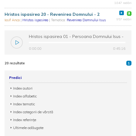
1.047 redări
Hristos ispasirea 20 - Revenirea Domnului - 2
957 redări
Iosif Anca
|
Hristos ispasirea
| Tematica:
Revenirea Domnului Isus
Hristos ispasirea 01 - Persoana Domnului Isus -
Iosif Anca
0:00:00
0:45:16
20 rezultate
1
Predici
Index autori
Index alfabetic
Index tematic
Index categorii de vârstă
Index referințe
Ultimele adăugate