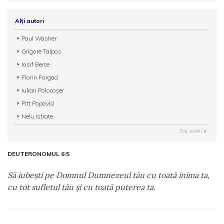
Alți autori
Paul Washer
Grigore Talpos
Iosif Berce
Florin Forgaci
Iulian Polocoșer
Pitt Popovici
Nelu Istrate
Toţi autorii
DEUTERONOMUL 6:5
Să iubeşti pe Domnul Dumnezeul tău cu toată inima ta,
cu tot sufletul tău şi cu toată puterea ta.