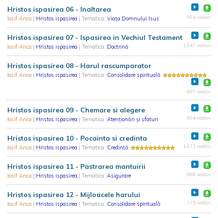
Hristos ispasirea 06 - Inaltarea
994 redări
Iosif Anca
|
Hristos ispasirea
| Tematica:
Viața Domnului Isus
Hristos ispasirea 07 - Ispasirea in Vechiul Testament
1.047 redări
Iosif Anca
|
Hristos ispasirea
| Tematica:
Doctrină
Hristos ispasirea 08 - Harul rascumparator
Iosif Anca
|
Hristos ispasirea
| Tematica:
Consolidare spirituală
887 redări
Hristos ispasirea 09 - Chemare si alegere
904 redări
Iosif Anca
|
Hristos ispasirea
| Tematica:
Atenționări și sfaturi
Hristos ispasirea 10 - Pocainta si credinta
1.071 redări
Iosif Anca
|
Hristos ispasirea
| Tematica:
Credință
Hristos ispasirea 11 - Pastrarea mantuirii
888 redări
Iosif Anca
|
Hristos ispasirea
| Tematica:
Asigurare
Hristos ispasirea 12 - Mijloacele harului
775 redări
Iosif Anca
|
Hristos ispasirea
| Tematica:
Consolidare spirituală