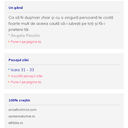
Un gând
Ca să fii duşman chiar şi cu o singură persoană te costă
foarte mult de aceea caută să-i iubeşti pe toţi şi fă-i
prietenii tăi
Angela Peschir
Pune-l pe pagina ta
Pasajul zilei
Isaia 31 - 33
Ascultă pasajul zilei
Pune-l pe pagina ta
100% creștin
ariseforchrist.com
cantaricrestine.ro
eBiblia.ro