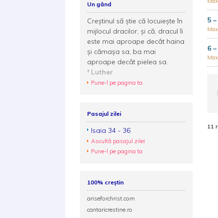
Max
Un gând
5 –
Creştinul să ştie că locuieşte în
Max
mijlocul dracilor, şi că, dracul îi
este mai aproape decât haina
6 –
şi cămaşa sa, ba mai
Max
aproape decât pielea sa.
Luther
Pune-l pe pagina ta
Pasajul zilei
11 
Isaia 34 - 36
Ascultă pasajul zilei
Pune-l pe pagina ta
100% creștin
ariseforchrist.com
cantaricrestine.ro