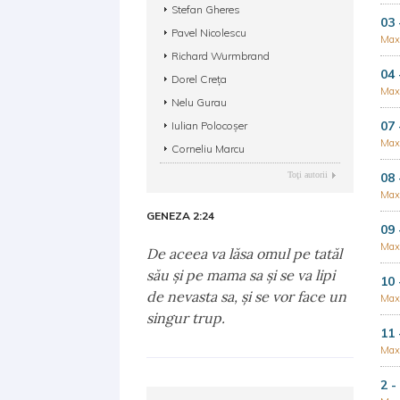
Stefan Gheres
03 
Pavel Nicolescu
Max
Richard Wurmbrand
04 
Dorel Creța
Max
Nelu Gurau
07 
Iulian Polocoșer
Max
Corneliu Marcu
Toţi autorii
08 
Max
GENEZA 2:24
09 
Max
De aceea va lăsa omul pe tatăl
său şi pe mama sa şi se va lipi
10 
de nevasta sa, şi se vor face un
Max
singur trup.
11 
Max
2 -