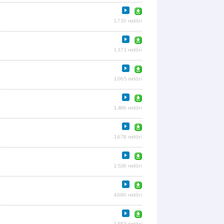
1.719 redări
1.371 redări
1.065 redări
1.486 redări
1.678 redări
1.526 redări
4.680 redări
1.553 redări