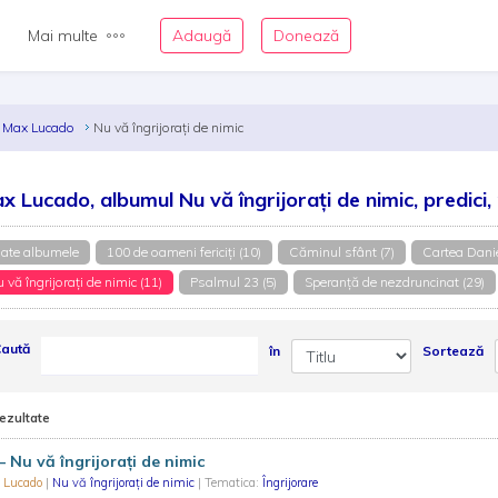
Mai multe
Adaugă
Donează
Max Lucado
Nu vă îngrijorați de nimic
x Lucado, albumul Nu vă îngrijorați de nimic, predici,
ate albumele
100 de oameni fericiți (10)
Căminul sfânt (7)
Cartea Danie
 vă îngrijorați de nimic (11)
Psalmul 23 (5)
Speranță de nezdruncinat (29)
aută
în
Sortează
rezultate
– Nu vă îngrijorați de nimic
 Lucado
|
Nu vă îngrijorați de nimic
| Tematica:
Îngrijorare