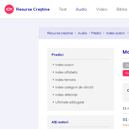
Resurse Creștine
Text
Audio
Video
Biblia
Resurse creștine
Audio
Predici
Index autori
Ma
Predici
Index autori
To
Index alfabetic
Nu
Index tematic
Index categorii de vârstă
C
Index referințe
Ultimele adăugate
11 
01 
Alți autori
Max