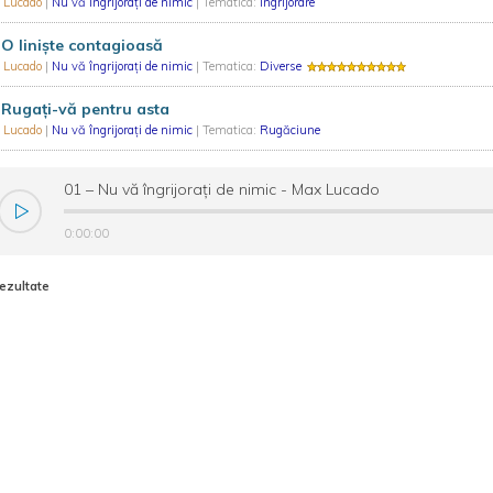
 Lucado
|
Nu vă îngrijorați de nimic
| Tematica:
Îngrijorare
 O liniște contagioasă
 Lucado
|
Nu vă îngrijorați de nimic
| Tematica:
Diverse
 Rugați-vă pentru asta
 Lucado
|
Nu vă îngrijorați de nimic
| Tematica:
Rugăciune
01 – Nu vă îngrijorați de nimic - Max Lucado
0:00:00
rezultate