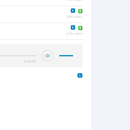
1.686 redări
1.936 redări
0:00:00
1