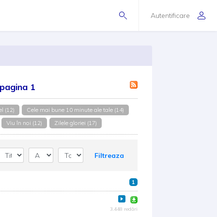
Autentificare
 pagina 1
l (12)
Cele mai bune 10 minute ale tale (14)
Viu în noi (12)
Zilele gloriei (17)
Filtreaza
1
3.448 redări