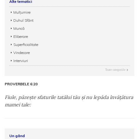
Alte tematici
Mulțumire
Duhul Sfânt
Muncă
Eliberare
Superficialitate
Vindecare
Interviuri
Toate categoriile
PROVERBELE 6:20
Fiule, păzeşte sfaturile tatălui tău şi nu lepăda învăţătura
mamei tale:
Un gând