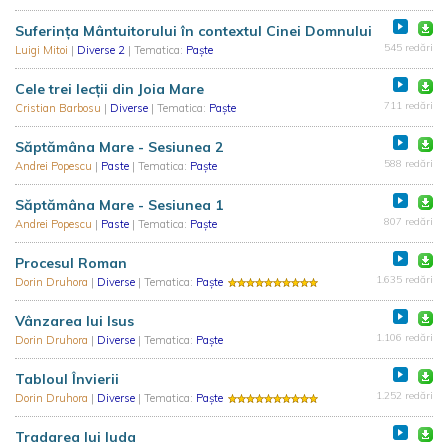
Suferința Mântuitorului în contextul Cinei Domnului
545 redări
Luigi Mitoi
|
Diverse 2
| Tematica:
Paște
Cele trei lecții din Joia Mare
711 redări
Cristian Barbosu
|
Diverse
| Tematica:
Paște
Săptămâna Mare - Sesiunea 2
588 redări
Andrei Popescu
|
Paste
| Tematica:
Paște
Săptămâna Mare - Sesiunea 1
807 redări
Andrei Popescu
|
Paste
| Tematica:
Paște
Procesul Roman
1.635 redări
Dorin Druhora
|
Diverse
| Tematica:
Paște
Vânzarea lui Isus
1.106 redări
Dorin Druhora
|
Diverse
| Tematica:
Paște
Tabloul Învierii
1.252 redări
Dorin Druhora
|
Diverse
| Tematica:
Paște
Tradarea lui Iuda