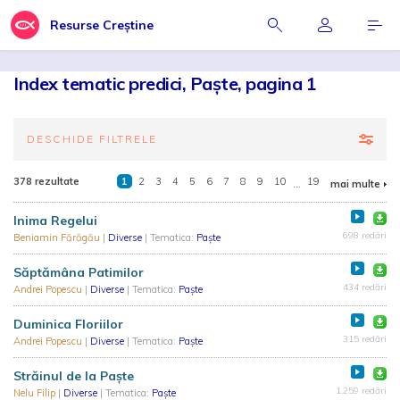
Resurse Creștine
Index tematic predici, Paște, pagina 1
DESCHIDE FILTRELE
378 rezultate
1
2
3
4
5
6
7
8
9
10
...
19
mai multe
Inima Regelui
698 redări
Beniamin Fărăgău
|
Diverse
| Tematica:
Paște
Săptămâna Patimilor
434 redări
Andrei Popescu
|
Diverse
| Tematica:
Paște
Duminica Floriilor
315 redări
Andrei Popescu
|
Diverse
| Tematica:
Paște
Străinul de la Paște
1.259 redări
Nelu Filip
|
Diverse
| Tematica:
Paște