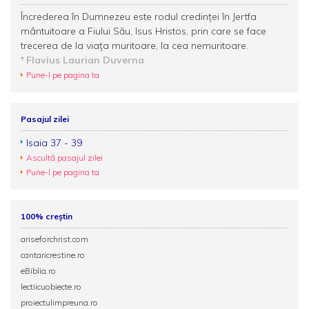
Încrederea în Dumnezeu este rodul credinţei în Jertfa
mântuitoare a Fiului Său, Isus Hristos, prin care se face
trecerea de la viaţa muritoare, la cea nemuritoare.
Flavius Laurian Duverna
Pune-l pe pagina ta
Pasajul zilei
Isaia 37 - 39
Ascultă pasajul zilei
Pune-l pe pagina ta
100% creștin
ariseforchrist.com
cantaricrestine.ro
eBiblia.ro
lectiicuobiecte.ro
proiectulimpreuna.ro