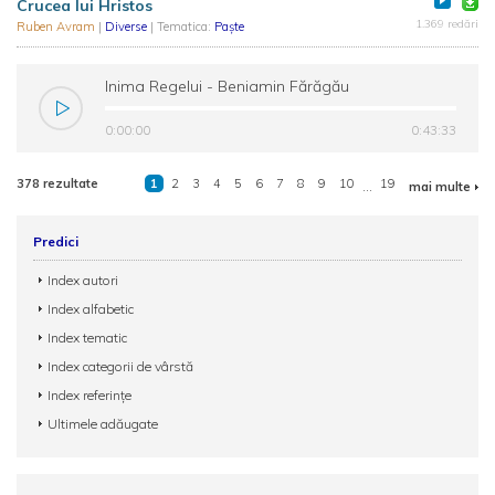
Crucea lui Hristos
1.369 redări
Ruben Avram
|
Diverse
| Tematica:
Paște
Inima Regelui - Beniamin Fărăgău
0:00:00
0:43:33
378 rezultate
1
2
3
4
5
6
7
8
9
10
...
19
mai multe
Predici
Index autori
Index alfabetic
Index tematic
Index categorii de vârstă
Index referințe
Ultimele adăugate