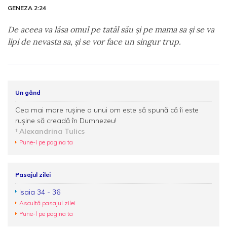
GENEZA 2:24
De aceea va lăsa omul pe tatăl său şi pe mama sa şi se va
lipi de nevasta sa, şi se vor face un singur trup.
Un gând
Cea mai mare ruşine a unui om este să spună că îi este
ruşine să creadă în Dumnezeu!
Alexandrina Tulics
Pune-l pe pagina ta
Pasajul zilei
Isaia 34 - 36
Ascultă pasajul zilei
Pune-l pe pagina ta