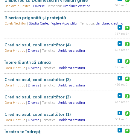
Umblarea cu Dumnezeu în vremuri grele
575 redări
Beniamin Costea
|
Diverse
| Tematica:
Umblarea crestina
Biserica prigonită și protejată
Caleb Nechifor
|
Studiu Cartea Faptele Apostolilor
| Tematica:
Umblarea crestina
737 redări
Credinciosul, copil ascultător (4)
485 redări
Doru Hnatiuc
|
Diverse
| Tematica:
Umblarea crestina
Înoire lăuntrică zilnică
695 redări
Doru Hnatiuc
|
Diverse
| Tematica:
Umblarea crestina
Credinciosul, copil ascultător (3)
416 redări
Doru Hnatiuc
|
Diverse
| Tematica:
Umblarea crestina
Credinciosul, copil ascultător (2)
467 redări
Doru Hnatiuc
|
Diverse
| Tematica:
Umblarea crestina
Credinciosul, copil ascultător (1)
501 redări
Doru Hnatiuc
|
Diverse
| Tematica:
Umblarea crestina
Încotro te îndrepți