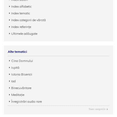
Index alfabetic
Index tematic
Index categorii de vârstă
Index referințe
Ultimele adăugate
Alte tematici
Cina Domnului
Ispită
Istoria Bisericii
Iad
Binecuvântare
Meditație
Înregistrări audio rare
Toate categoriile