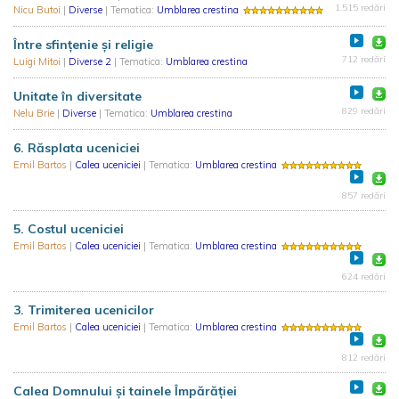
1.515 redări
Nicu Butoi
|
Diverse
| Tematica:
Umblarea crestina
Între sfințenie și religie
712 redări
Luigi Mitoi
|
Diverse 2
| Tematica:
Umblarea crestina
Unitate în diversitate
829 redări
Nelu Brie
|
Diverse
| Tematica:
Umblarea crestina
6. Răsplata uceniciei
Emil Bartos
|
Calea uceniciei
| Tematica:
Umblarea crestina
857 redări
5. Costul uceniciei
Emil Bartos
|
Calea uceniciei
| Tematica:
Umblarea crestina
624 redări
3. Trimiterea ucenicilor
Emil Bartos
|
Calea uceniciei
| Tematica:
Umblarea crestina
812 redări
Calea Domnului şi tainele Împărăției