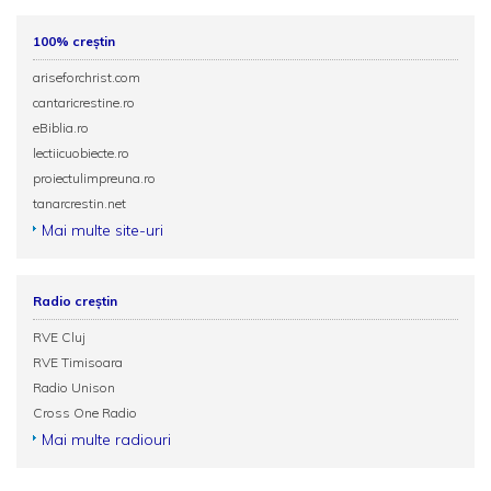
100% creștin
ariseforchrist.com
cantaricrestine.ro
eBiblia.ro
lectiicuobiecte.ro
proiectulimpreuna.ro
tanarcrestin.net
Mai multe site-uri
Radio creștin
RVE Cluj
RVE Timisoara
Radio Unison
Cross One Radio
Mai multe radiouri