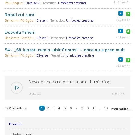
1.464 redări
Paul Negruț
|
Diverse 2
| Tematica:
Umblarea crestina
Robul cui sunt
982 redări
Beniamin Fărăgău
|
Efeseni
| Tematica:
Umblarea crestina
Dovada înfierii
701 redări
Beniamin Fărăgău
|
Efeseni
| Tematica:
Umblarea crestina
S4 - „Să iubești cum a iubit Cristos!” - oare nu e prea mult
Beniamin Fărăgău
|
Diverse
| Tematica:
Umblarea crestina
714 redări
Nevoile imediate ale unui om - Lazăr Gog
0:00:00
0:50:26
372 rezultate
1
2
3
4
5
6
7
8
9
10
...
19
mai multe
Predici
Index autori