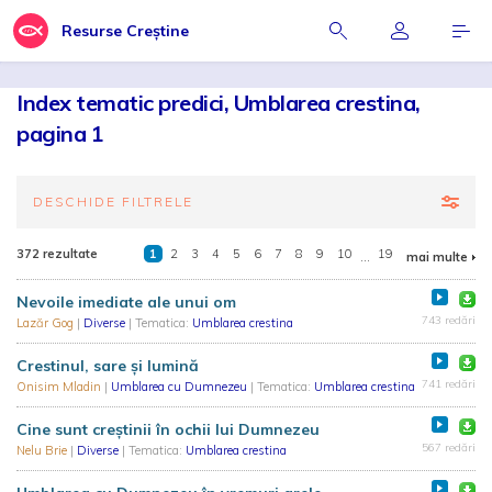
Resurse Creștine
Index tematic predici, Umblarea crestina,
pagina 1
DESCHIDE FILTRELE
372 rezultate
1
2
3
4
5
6
7
8
9
10
...
19
mai multe
Nevoile imediate ale unui om
743 redări
Lazăr Gog
|
Diverse
| Tematica:
Umblarea crestina
Crestinul, sare și lumină
741 redări
Onisim Mladin
|
Umblarea cu Dumnezeu
| Tematica:
Umblarea crestina
Cine sunt creștinii în ochii lui Dumnezeu
567 redări
Nelu Brie
|
Diverse
| Tematica:
Umblarea crestina