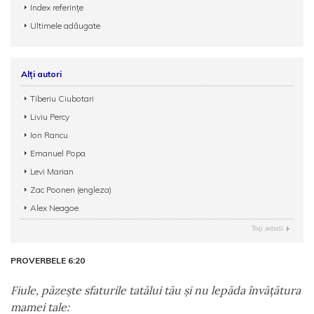
Index referințe
Ultimele adăugate
Alți autori
Tiberiu Ciubotari
Liviu Percy
Ion Rancu
Emanuel Popa
Levi Marian
Zac Poonen (engleza)
Alex Neagoe
Toţi autorii
PROVERBELE 6:20
Fiule, păzeşte sfaturile tatălui tău şi nu lepăda învăţătura
mamei tale: