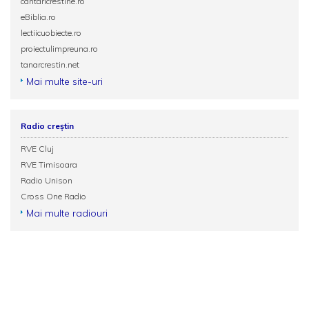
cantaricrestine.ro
eBiblia.ro
lectiicuobiecte.ro
proiectulimpreuna.ro
tanarcrestin.net
Mai multe site-uri
Radio creștin
RVE Cluj
RVE Timisoara
Radio Unison
Cross One Radio
Mai multe radiouri