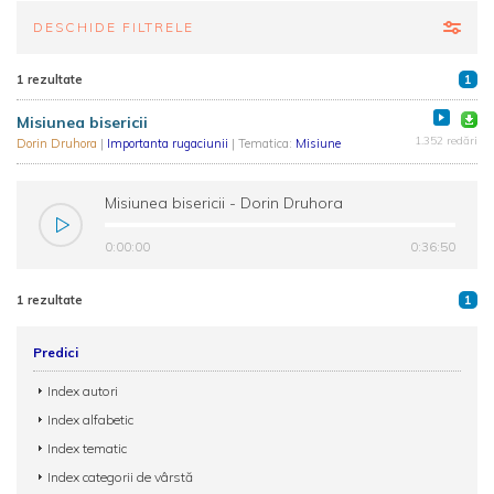
DESCHIDE FILTRELE
1 rezultate
1
Misiunea bisericii
1.352 redări
Dorin Druhora
|
Importanta rugaciunii
| Tematica:
Misiune
Misiunea bisericii - Dorin Druhora
0:00:00
0:36:50
1 rezultate
1
Predici
Index autori
Index alfabetic
Index tematic
Index categorii de vârstă