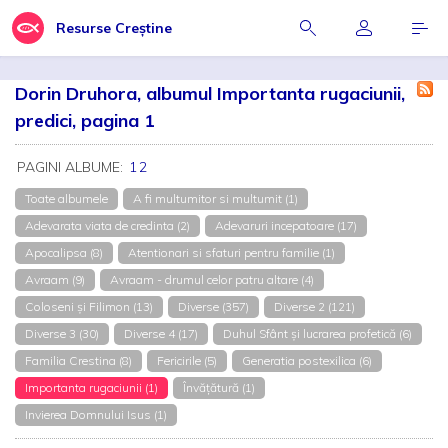
Resurse Creștine
Dorin Druhora, albumul Importanta rugaciunii,
predici, pagina 1
PAGINI ALBUME:
1
2
Toate albumele
A fi multumitor si multumit (1)
Adevarata viata de credinta (2)
Adevaruri incepatoare (17)
Apocalipsa (8)
Atentionari si sfaturi pentru familie (1)
Avraam (9)
Avraam - drumul celor patru altare (4)
Coloseni și Filimon (13)
Diverse (357)
Diverse 2 (121)
Diverse 3 (30)
Diverse 4 (17)
Duhul Sfânt și lucrarea profetică (6)
Familia Crestina (8)
Fericirile (5)
Generatia postexilica (6)
Importanta rugaciunii (1)
Învățătură (1)
Invierea Domnului Isus (1)