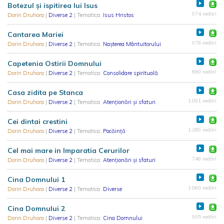
Botezul și ispitirea lui Isus
974 redări
Dorin Druhora
|
Diverse 2
| Tematica:
Isus Hristos
Cantarea Mariei
978 redări
Dorin Druhora
|
Diverse 2
| Tematica:
Nașterea Mântuitorului
Capetenia Ostirii Domnului
880 redări
Dorin Druhora
|
Diverse 2
| Tematica:
Consolidare spirituală
Casa zidita pe Stanca
1.001 redări
Dorin Druhora
|
Diverse 2
| Tematica:
Atenționări și sfaturi
Cei dintai crestini
1.289 redări
Dorin Druhora
|
Diverse 2
| Tematica:
Pocăință
Cel mai mare in Imparatia Cerurilor
748 redări
Dorin Druhora
|
Diverse 2
| Tematica:
Atenționări și sfaturi
Cina Domnului 1
1.060 redări
Dorin Druhora
|
Diverse 2
| Tematica:
Diverse
Cina Domnului 2
905 redări
Dorin Druhora
|
Diverse 2
| Tematica:
Cina Domnului