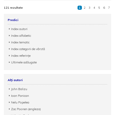
121 rezultate
1
2
3
4
5
6
7
Predici
Index autori
Index alfabetic
Index tematic
Index categorii de vârstă
Index referințe
Ultimele adăugate
Alți autori
John Balizu
Ioan Panican
Nelu Popelea
Zac Poonen (engleza)