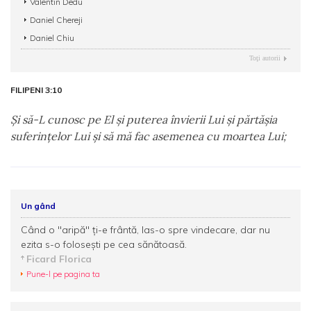
Valentin Dedu
Daniel Chereji
Daniel Chiu
Toţi autorii
FILIPENI 3:10
Şi să-L cunosc pe El şi puterea învierii Lui şi părtăşia
suferinţelor Lui şi să mă fac asemenea cu moartea Lui;
Un gând
Când o "aripă" ţi-e frântă, las-o spre vindecare, dar nu
ezita s-o foloseşti pe cea sănătoasă.
Ficard Florica
Pune-l pe pagina ta