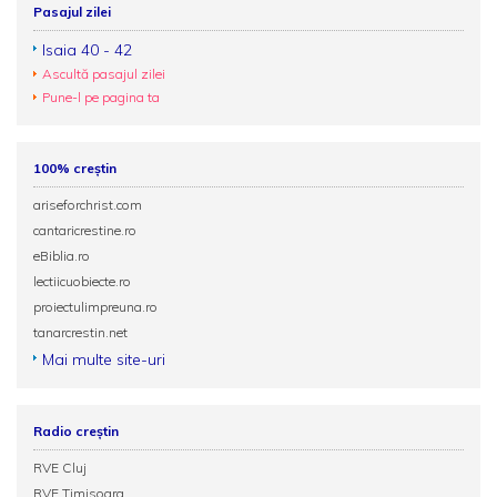
Pasajul zilei
Isaia 40 - 42
Ascultă pasajul zilei
Pune-l pe pagina ta
100% creștin
ariseforchrist.com
cantaricrestine.ro
eBiblia.ro
lectiicuobiecte.ro
proiectulimpreuna.ro
tanarcrestin.net
Mai multe site-uri
Radio creștin
RVE Cluj
RVE Timisoara