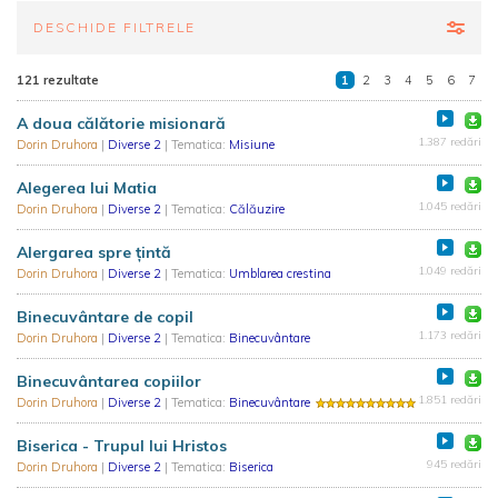
DESCHIDE FILTRELE
121 rezultate
1
2
3
4
5
6
7
A doua călătorie misionară
1.387 redări
Dorin Druhora
|
Diverse 2
| Tematica:
Misiune
Alegerea lui Matia
1.045 redări
Dorin Druhora
|
Diverse 2
| Tematica:
Călăuzire
Alergarea spre țintă
1.049 redări
Dorin Druhora
|
Diverse 2
| Tematica:
Umblarea crestina
Binecuvântare de copil
1.173 redări
Dorin Druhora
|
Diverse 2
| Tematica:
Binecuvântare
Binecuvântarea copiilor
1.851 redări
Dorin Druhora
|
Diverse 2
| Tematica:
Binecuvântare
Biserica - Trupul lui Hristos
945 redări
Dorin Druhora
|
Diverse 2
| Tematica:
Biserica