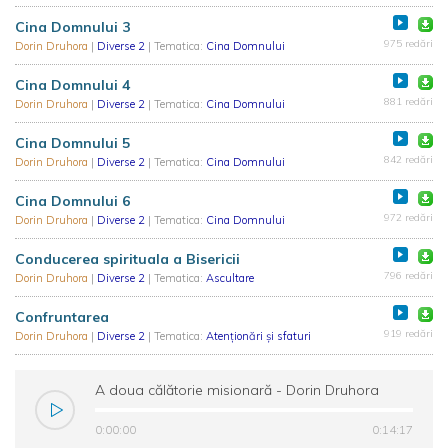
Cina Domnului 3
975 redări
Dorin Druhora
|
Diverse 2
| Tematica:
Cina Domnului
Cina Domnului 4
881 redări
Dorin Druhora
|
Diverse 2
| Tematica:
Cina Domnului
Cina Domnului 5
842 redări
Dorin Druhora
|
Diverse 2
| Tematica:
Cina Domnului
Cina Domnului 6
972 redări
Dorin Druhora
|
Diverse 2
| Tematica:
Cina Domnului
Conducerea spirituala a Bisericii
796 redări
Dorin Druhora
|
Diverse 2
| Tematica:
Ascultare
Confruntarea
919 redări
Dorin Druhora
|
Diverse 2
| Tematica:
Atenționări și sfaturi
A doua călătorie misionară - Dorin Druhora
0:00:00
0:14:17