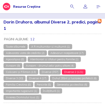
Resurse Creștine
Dorin Druhora, albumul Diverse 2, predici, pagina
1
PAGINI ALBUME:
1
2
Toate albumele
A fi multumitor si multumit (1)
Adevarata viata de credinta (2)
Adevaruri incepatoare (17)
Apocalipsa (8)
Atentionari si sfaturi pentru familie (1)
Avraam (9)
Avraam - drumul celor patru altare (4)
Coloseni și Filimon (13)
Diverse (357)
Diverse 2 (121)
Diverse 3 (30)
Diverse 4 (17)
Duhul Sfânt și lucrarea profetică (6)
Familia Crestina (8)
Fericirile (5)
Generatia postexilica (6)
Importanta rugaciunii (1)
Învățătură (1)
Invierea Domnului Isus (1)